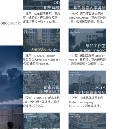
denser in
（大理）之间建筑
（西
ArCONNECT – 项目建筑师 /
研究
建筑师 / 助理建筑师 / 室内
主创
设计师 / 实习生
景观
施工
（深圳）TOMO東木筑造 -
（广
室内设计师 / 资深深化设计
所 
师 / AIGC内容编辑(室内设计
理设
方向) / 照明设计师 / 软装设
新媒
计师
生
（北京）LOD朗奥建筑 - 资深
（杭
室内建筑师 / 产品研发及新
Bob