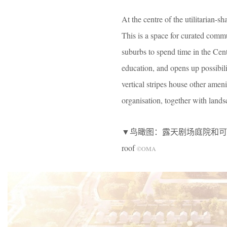
At the centre of the utilitarian
This is a space for curated commu
suburbs to spend time in the Cent
education, and opens up possibili
vertical stripes house other ameni
organisation, together with lands
▼鸟瞰图：露天剧场庭院和可走入的屋顶，aeria
roof
©OMA