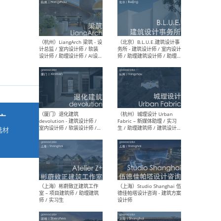
最新工作
按地区查看 ：
全部
|
北方
|
长江
|
华南
（杭州）LiangArch 梁筑 - 设
（北
计总监 / 室内设计师 / 软装
务所
设计师 / 助理设计师 / AI设计
师 
师 / 施工图深化设计师 / 品
室内
广
牌商务总助
选材
→
（厦门）退化建筑
（杭
devolution - 建筑设计师 /
Fab
室内设计师 / 软装设计师 /
生 
项目统筹 / 合伙人助理
师