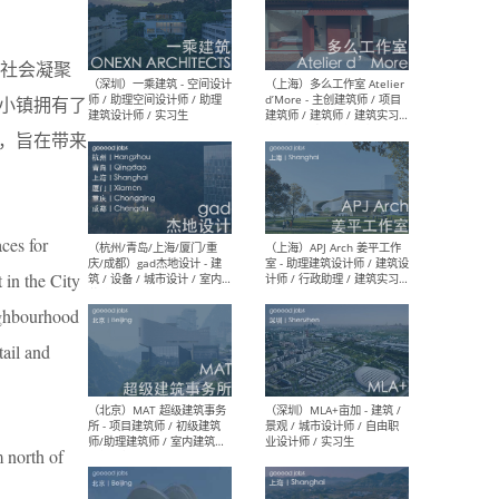
社会凝聚
（上海）彬蔚致正建筑工作
（上海
室 – 项目建筑师 / 助理建筑
德佳
t小镇拥有了
师 / 实习生
设计
施，旨在带来
ces for
（深圳）一乘建筑 - 空间设计
（上
 in the City
师 / 助理空间设计师 / 助理
d’M
建筑设计师 / 实习生
建筑
ighbourhood
生 
tail and
（杭州/青岛/上海/厦门/重
（上海
orth of
庆/成都）gad杰地设计 - 建
室 
筑 / 设备 / 城市设计 / 室内 /
计师