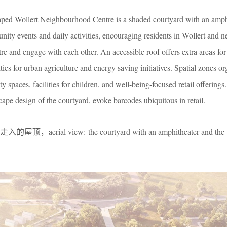
-shaped Wollert Neighbourhood Centre is a shaded courtyard with an amph
nity events and daily activities, encouraging residents in Wollert and 
re and engage with each other. An accessible roof offers extra areas for
ties for urban agriculture and energy saving initiatives. Spatial zones or
ty spaces, facilities for children, and well-being-focused retail offerings
cape design of the courtyard, evoke barcodes ubiquitous in retail.
l view: the courtyard with an amphitheater and the ac