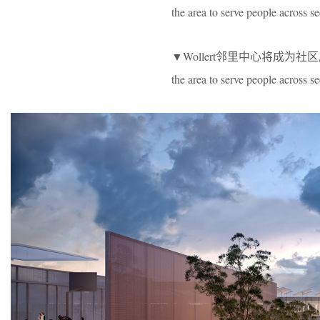
the area to serve people across se
▼Wollert邻里中心将成为社区居民的理想社
the area to serve people across s