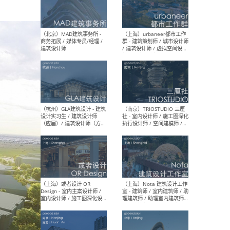
幕墙 / BIM / 成本 / 工程 / 运
生
营 / 品牌 / 观点views / 实习
等
（北京）MAT 超级建筑事务
（深圳
所 - 项目建筑师 / 初级建筑
景观
师/助理建筑师 / 室内建筑师
业设
/ 实习生
（北京）MAD建筑事务所 -
（上
商务拓展 / 媒体专员/经理 /
群 
建筑设计师
/ 
师 