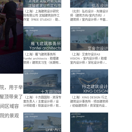
媒体运营设计师 / FF&E软装
/ 
设计师 / 深化设计师 / 实习
装设
生
（北京）SHUYAN design -
（上
项目负责人Project Manager
mea
/项目建筑师Project
/ 
Architect / 助理建筑师
师 
Assistant Architect / 创始
请）
人助理Founder's Assistant
/ 实习生Intern
庭院，用于举
（深圳）URBANUS 都市实践
（上
的屋顶带来了
- 城市设计师 / 建筑师 / 景观
Atel
设计师 / 研究员
Arc
间区域容
媒体
生（
院的景观