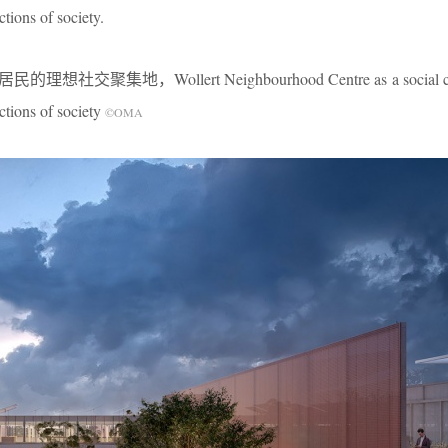
ctions of society.
交聚集地，Wollert Neighbourhood Centre as a social con
ections of society
©OMA