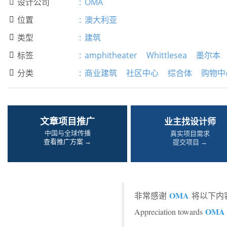
设计公司
:
OMA

位置
:
澳大利亚

类型
:
建筑

标签
:
amphitheater
Whittlesea
墨尔本

分类
:
商业建筑
社区中心
综合体
购物中

文章项目推广
业主找设计师
中国与全球传播
真实项目需求
查看推广方案 →
提交项目 →
OMA
非常感谢
将以下内容
OMA
Appreciation towards