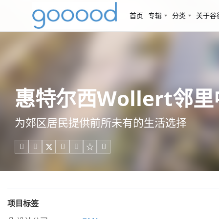
首页
专辑
分类
关于谷
惠特尔西Wollert邻
为郊区居民提供前所未有的生活选择





项目标签