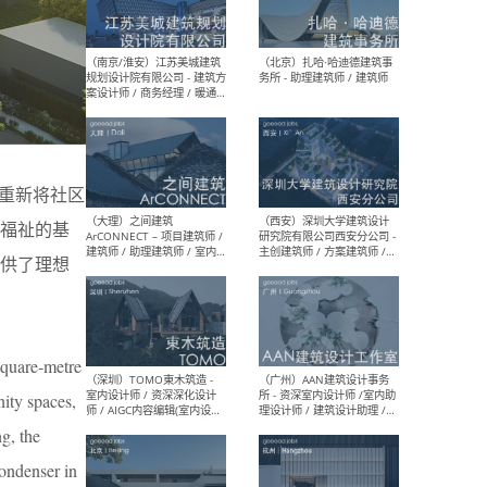
（杭州）GLA建筑设计 - 建筑
（南京
设计实习生 / 建筑设计师
社 
（应届）/ 建筑设计师（方案
执行
设计）/ 建筑设计师（施工
实习
图）/ 结构设计师 / 给排水设
计师
心重新将社区
（上海）或者设计 OR
（上
Design - 室内主案设计师 /
室 -
福祉的基
室内设计师 / 施工图深化设
理建
计师 / 室内设计助理 / 新媒
实习
供了理想
体运营
请）
square-metre
（南京/淮安）江苏美城建筑
（北
ity spaces,
规划设计院有限公司 - 建筑方
务所
案设计师 / 商务经理 / 暖通
g, the
设计师 / 造价工程师
ondenser in