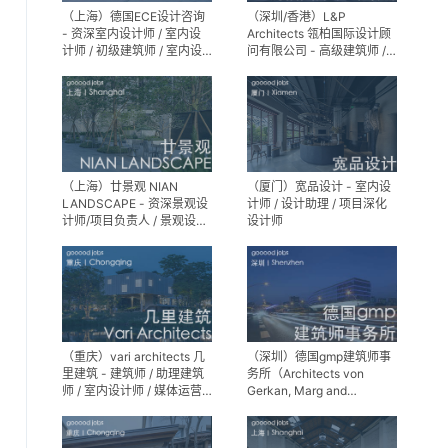
（上海）德国ECE设计咨询
（深圳/香港）L&P
- 资深室内设计师 / 室内设
Architects 瓴柏国际设计顾
计师 / 初级建筑师 / 室内设
问有限公司 - 高级建筑师 /
计师（后期）/ 建筑室内实
建筑设计师 / 资深别墅豪宅
习生
精装设计师
（上海）廿景观 NIAN
（厦门）宽品设计 - 室内设
LANDSCAPE - 资深景观设
计师 / 设计助理 / 项目深化
计师/项目负责人 / 景观设计
设计师
师 / 景观设计实习生
（重庆）vari architects 几
（深圳）德国gmp建筑师事
里建筑 - 建筑师 / 助理建筑
务所（Architects von
师 / 室内设计师 / 媒体运营
Gerkan, Marg and
专员 / 实习生
Partner）- 建筑实习生