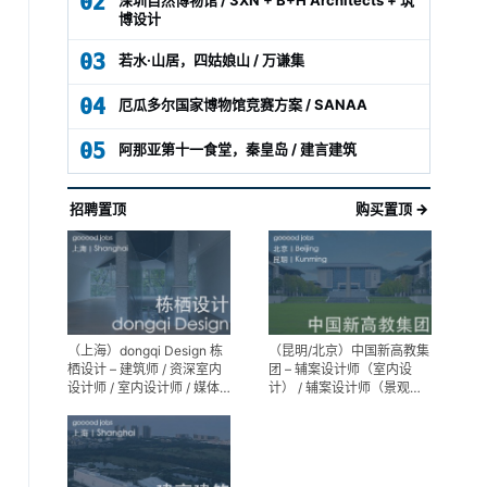
02
博设计
03
若水·山居，四姑娘山 / 万谦集
04
厄瓜多尔国家博物馆竞赛方案 / SANAA
05
阿那亚第十一食堂，秦皇岛 / 建言建筑
招聘置顶
购买置顶 →
（上海）dongqi Design 栋
（昆明/北京）中国新高教集
栖设计 – 建筑师 / 资深室内
团 – 辅案设计师（室内设
设计师 / 室内设计师 / 媒体
计） / 辅案设计师（景观设
及公共关系主管 / 设计实习
计）/ 生活空间组长/教学空
生（常年招聘）
间组长 / 平面设计高级经理 /
展陈设计高级经理