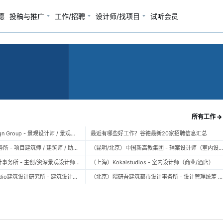
德
投稿与推广
工作/招聘
设计师/找项目
试听会员
所有工作 →
（上海）TOPO Design Group - 景观设计师 / 景观后期设计师 / 景观实习生
最近有哪些好工作？谷德最新20家招聘信息汇总
（北京）大屿建筑事务所 - 项目建筑师 / 建筑师 / 助理建筑师 / 实习建筑师
（昆明/北京）中国新高教集团 - 辅案设计师（室内设计） / 辅案设计师（景观设计）/ 生活空间组长/教学空间组长 / 平面设计高级经理 / 展陈设计高
（上海）FLO景观设计事务所 - 主创/资深景观设计师 / 景观设计师 / 设计实习生 / 商务行政助理 / 助理施工图设计师
（上海）Kokaistudios - 室内设计师（商业/酒店）
（北京）未/WAY Studio建筑设计研究所 - 建筑设计师 / 助理设计师/初级设计师 / 实习生 / 办公室行政与商务助理
（北京）隈研吾建筑都市设计事务所 - 设计管理统筹 / 全职建筑设计师 / 实习生