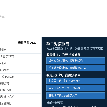
分享
查看所有 ALL +
项目对接服务
为业主匹配设计力量，为设计师连接真实项目
振机电
我是业主，我要找设计师
幕墙板-苏博特
已有心仪设计师，请帮我搭线 →
-诺亚
没有选定设计师，请帮我推荐 →
海邦集团
我是设计师，我要接项目
-PoliLam
非会员申请直购 · 699元/条 →
赛德瓷材
申请加入会员 · 最低89元/条 →
成型-万象
已缴纳年费会员登录入口 →
风-威卢克斯
当前在线项目
班牙德赛斯