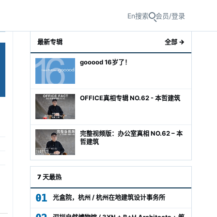
En
搜索
会员/登录
最新专辑
全部 →
gooood 16岁了！
OFFICE真相专辑 NO.62 - 本哲建筑
完整视频版：办公室真相 NO.62 – 本
哲建筑
级经理
7 天最热
01
光盒院，杭州 / 杭州在地建筑设计事务所
深圳自然博物馆 / 3XN + B+H Architects + 筑