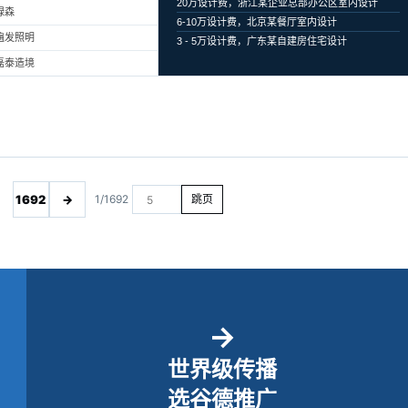
20万设计费，浙江某企业总部办公区室内设计
绿森
6-10万设计费，北京某餐厅室内设计
遍发照明
3 - 5万设计费，广东某自建房住宅设计
磊泰造境
1692
→
1/1692
跳页
→
世界级传播
选谷德推广