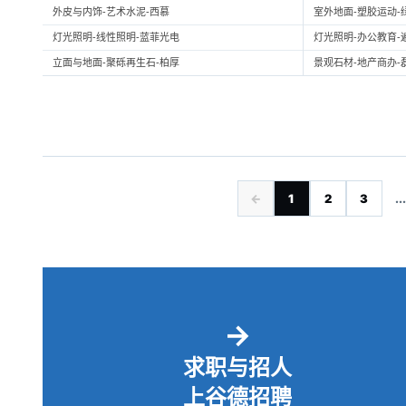
外皮与内饰-艺术水泥-西慕
室外地面-塑胶运动-
灯光照明-线性照明-蓝菲光电
灯光照明-办公教育-
立面与地面-聚砾再生石-柏厚
景观石材-地产商办-
←
1
2
3
...
→
求职与招人
上谷德招聘