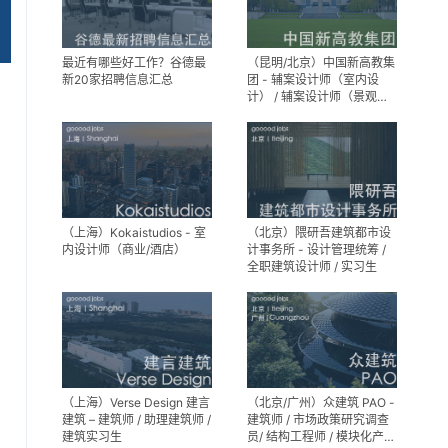
最近有哪些好工作？谷德最
（昆明/北京）中国新高教集
新20家招聘信息汇总
团 - 辅案设计师（室内设
计） / 辅案设计师（景观设
计）/ 生活空间组长/教学空
间组长 / 平面设计高级经理 /
展陈设计高级经理
（上海）Kokaistudios - 室
（北京）隈研吾建筑都市设
内设计师（商业/酒店）
计事务所 - 设计管理统筹 /
全职建筑设计师 / 实习生
（上海）Verse Design 建言
（北京/广州）众建筑 PAO -
建筑 – 建筑师 / 助理建筑师 /
建筑师 / 市场政策研究调查
建筑实习生
员/ 结构工程师 / 模块化产品