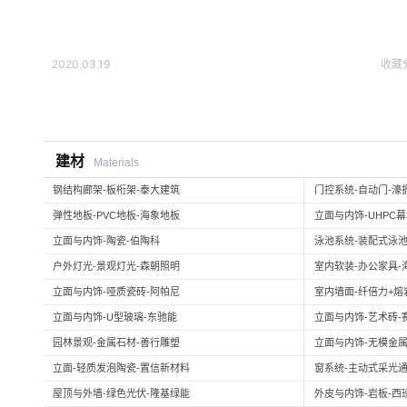
2020.03.19
收藏
建材
Materials
钢结构廊架-板桁架-泰大建筑
门控系统-自动门-濠
弹性地板-PVC地板-海象地板
立面与内饰-UHPC
立面与内饰-陶瓷-伯陶科
泳池系统-装配式泳池
户外灯光-景观灯光-森朝照明
室内软装-办公家具-
立面与内饰-哑质瓷砖-阿帕尼
室内墙面-纤倍力+熔岩板
立面与内饰-U型玻璃-东驰能
立面与内饰-艺术砖-
园林景观-金属石材-善行雕塑
立面与内饰-无模金属
立面-轻质发泡陶瓷-置信新材料
窗系统-主动式采光通
屋顶与外墙-绿色光伏-隆基绿能
外皮与内饰-岩板-西