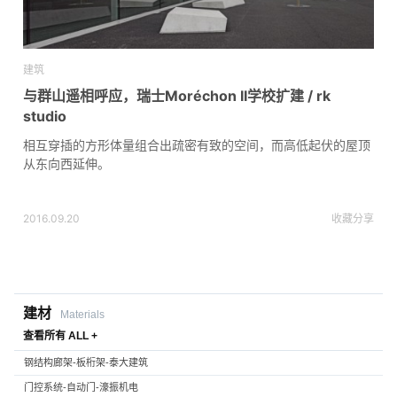
建筑
与群山遥相呼应，瑞士Moréchon II学校扩建 / rk
studio
相互穿插的方形体量组合出疏密有致的空间，而高低起伏的屋顶
从东向西延伸。
2016.09.20
收藏
分享
建材
Materials
查看所有 ALL +
钢结构廊架-板桁架-泰大建筑
门控系统-自动门-濠振机电