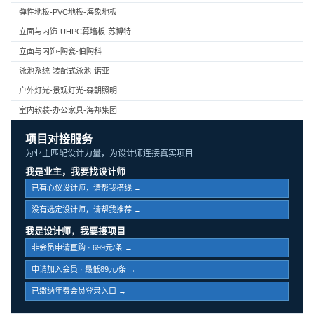
弹性地板-PVC地板-海象地板
立面与内饰-UHPC幕墙板-苏博特
立面与内饰-陶瓷-伯陶科
泳池系统-装配式泳池-诺亚
户外灯光-景观灯光-森朝照明
室内软装-办公家具-海邦集团
项目对接服务
为业主匹配设计力量，为设计师连接真实项目
我是业主，我要找设计师
已有心仪设计师，请帮我搭线 →
没有选定设计师，请帮我推荐 →
我是设计师，我要接项目
非会员申请直购 · 699元/条 →
申请加入会员 · 最低89元/条 →
已缴纳年费会员登录入口 →