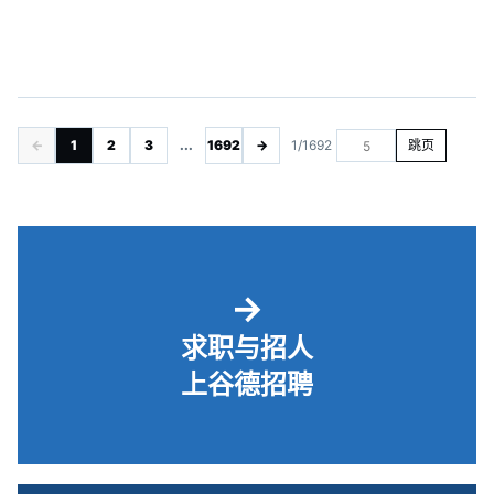
←
1
2
3
...
1692
→
1/1692
跳页
→
求职与招人
上谷德招聘