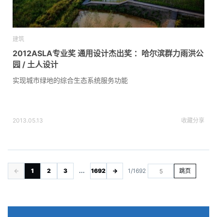
建筑
2012ASLA专业奖 通用设计杰出奖 ：哈尔滨群力雨洪公
园 / 土人设计
实现城市绿地的综合生态系统服务功能
2013.05.13
收藏
分享
←
1
2
3
...
1692
→
1/1692
跳页