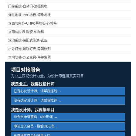
门控系统-自动门-濠振机电
弹性地板-PVC地板-海象地板
立面与内饰-UHPC幕墙板-苏博特
立面与内饰-陶瓷-伯陶科
泳池系统-装配式泳池-诺亚
户外灯光-景观灯光-森朝照明
室内软装-办公家具-海邦集团
项目对接服务
为业主匹配设计力量，为设计师连接真实项目
我是业主，我要找设计师
已有心仪设计师，请帮我搭线 →
没有选定设计师，请帮我推荐 →
我是设计师，我要接项目
非会员申请直购 · 699元/条 →
申请加入会员 · 最低89元/条 →
已缴纳年费会员登录入口 →