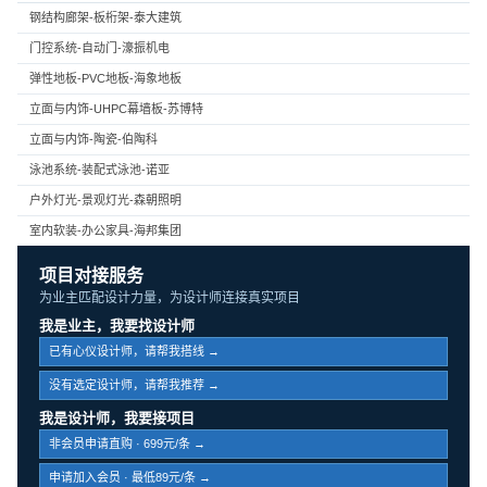
钢结构廊架-板桁架-泰大建筑
门控系统-自动门-濠振机电
弹性地板-PVC地板-海象地板
立面与内饰-UHPC幕墙板-苏博特
立面与内饰-陶瓷-伯陶科
泳池系统-装配式泳池-诺亚
户外灯光-景观灯光-森朝照明
室内软装-办公家具-海邦集团
项目对接服务
为业主匹配设计力量，为设计师连接真实项目
我是业主，我要找设计师
已有心仪设计师，请帮我搭线 →
没有选定设计师，请帮我推荐 →
我是设计师，我要接项目
非会员申请直购 · 699元/条 →
申请加入会员 · 最低89元/条 →