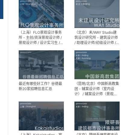
（上海）FLO景观设计事务
（北京）未/WAY Studio建
所 - 主创/资深景观设计师 /
筑设计研究所 - 建筑设计师
景观设计师 / 设计实习生 /
/ 助理设计师/初级设计师 /
商务行政助理 / 助理施工图
实习生 / 办公室行政与商务
设计师
助理
最近有哪些好工作？谷德最
（昆明/北京）中国新高教集
新20家招聘信息汇总
团 - 辅案设计师（室内设
计） / 辅案设计师（景观设
计）/ 生活空间组长/教学空
间组长 / 平面设计高级经理 /
展陈设计高级经理
（上海）Kokaistudios - 室
（北京）隈研吾建筑都市设