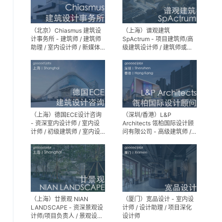
（北京）Chiasmus 建筑设
（上海）谱观建筑
计事务所 - 建筑师 / 建筑师
SpActrum - 项目建筑师/高
助理 / 室内设计师 / 新媒体
级建筑设计师 / 建筑师或助
公关 / 建筑实习生
理建筑师 / 室内设计师 / 新
媒体助理 / 实习生（建筑设
计/媒体，长期有效）
（上海）德国ECE设计咨询
（深圳/香港）L&P
- 资深室内设计师 / 室内设
Architects 瓴柏国际设计顾
计师 / 初级建筑师 / 室内设
问有限公司 - 高级建筑师 /
计师（后期）/ 建筑室内实
建筑设计师 / 资深别墅豪宅
习生
精装设计师
（上海）廿景观 NIAN
（厦门）宽品设计 - 室内设
LANDSCAPE - 资深景观设
计师 / 设计助理 / 项目深化
计师/项目负责人 / 景观设计
设计师