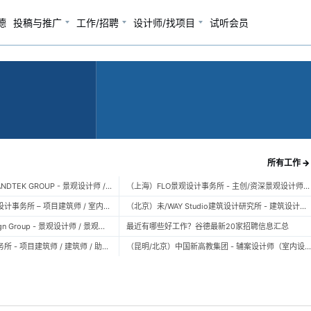
德
投稿与推广
工作/招聘
设计师/找项目
试听会员
所有工作 →
（广州）风物营造 LANDTEK GROUP - 景观设计师 / 植物设计师 / 品牌运营 / 实习生
（上海）FLO景观设计事务所 - 主创/资深景观设计师 / 景观设计师 / 设计实习生 / 商务行政助理 / 助理施工图设计师
（上海）空间里建筑设计事务所 – 项目建筑师 / 室内设计师 / 实习生（建筑/室内）
（北京）未/WAY Studio建筑设计研究所 - 建筑设计师 / 助理设计师/初级设计师 / 实习生 / 办公室行政与商务助理
（上海）TOPO Design Group - 景观设计师 / 景观后期设计师 / 景观实习生
最近有哪些好工作？谷德最新20家招聘信息汇总
（北京）大屿建筑事务所 - 项目建筑师 / 建筑师 / 助理建筑师 / 实习建筑师
（昆明/北京）中国新高教集团 - 辅案设计师（室内设计） / 辅案设计师（景观设计）/ 生活空间组长/教学空间组长 / 平面设计高级经理 / 展陈设计高