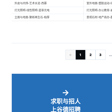
外皮与内饰-艺术水泥-西慕
室外地面-塑胶运动-
灯光照明-线性照明-蓝菲光电
灯光照明-办公教育-
立面与地面-聚砾再生石-柏厚
景观石材-地产商办-
←
1
2
3
...
→
求职与招人
上谷德招聘