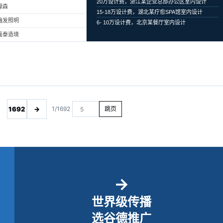
20万设计费，浙江某企业总部办公区室内设计
绿森
15-18万设计费，湖北某疗愈SPA馆室内设计
遍发照明
6- 10万设计费，北京某餐厅室内设计
磊泰造境
1692
→
1/1692
跳页
→
世界级传播
选谷德推广