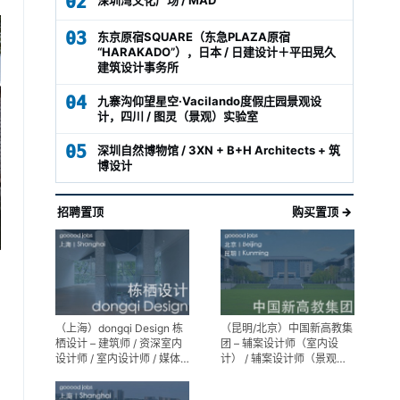
02
03
东京原宿SQUARE（东急PLAZA原宿
“HARAKADO”），日本 / 日建设计＋平田晃久
建筑设计事务所
04
九寨沟仰望星空·Vacilando度假庄园景观设
计，四川 / 图灵（景观）实验室
05
深圳自然博物馆 / 3XN + B+H Architects + 筑
博设计
招聘置顶
购买置顶 →
（上海）dongqi Design 栋
（昆明/北京）中国新高教集
栖设计 – 建筑师 / 资深室内
团 – 辅案设计师（室内设
设计师 / 室内设计师 / 媒体
计） / 辅案设计师（景观设
及公共关系主管 / 设计实习
计）/ 生活空间组长/教学空
生（常年招聘）
间组长 / 平面设计高级经理 /