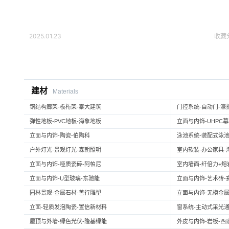
2025.01.23
收藏
建材
Materials
钢结构廊架-板桁架-泰大建筑
门控系统-自动门-濠
弹性地板-PVC地板-海象地板
立面与内饰-UHPC
立面与内饰-陶瓷-伯陶科
泳池系统-装配式泳池
户外灯光-景观灯光-森朝照明
室内软装-办公家具-
立面与内饰-哑质瓷砖-阿帕尼
室内墙面-纤倍力+熔岩板
立面与内饰-U型玻璃-东驰能
立面与内饰-艺术砖-
园林景观-金属石材-善行雕塑
立面与内饰-无模金属
立面-轻质发泡陶瓷-置信新材料
窗系统-主动式采光通
屋顶与外墙-绿色光伏-隆基绿能
外皮与内饰-岩板-西