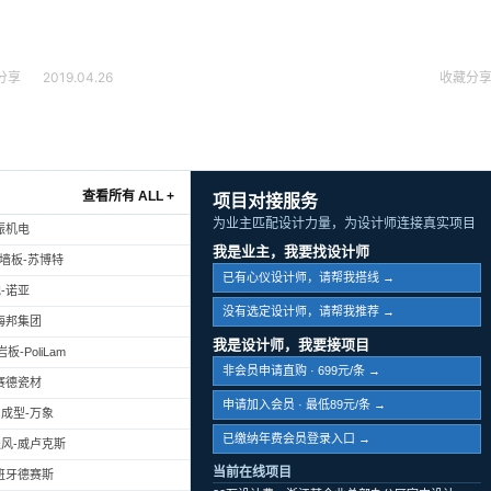
分享
2019.04.26
收藏
分
查看所有 ALL +
项目对接服务
为业主匹配设计力量，为设计师连接真实项目
振机电
我是业主，我要找设计师
幕墙板-苏博特
已有心仪设计师，请帮我搭线 →
-诺亚
没有选定设计师，请帮我推荐 →
海邦集团
我是设计师，我要接项目
-PoliLam
非会员申请直购 · 699元/条 →
赛德瓷材
申请加入会员 · 最低89元/条 →
成型-万象
已缴纳年费会员登录入口 →
风-威卢克斯
当前在线项目
班牙德赛斯