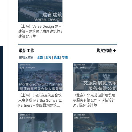
展陈设计高级经理
享
（上海）Verse Design 建言
建筑 – 建筑师 / 助理建筑师 /
建筑实习生
最新工作
购买招聘 →
按地区查看 ：
全部
|
北方
|
长江
|
华南
（上海） 玛莎施瓦茨及合伙
（北京）北京艾派斯展览展
人事务所 Martha Schwartz
示服务有限公司 - 软装设计
Partners – 高级景观建筑师
师 / 陈列设计师
Senior Landscape
Designer / 景观建筑师
Landscape Designer