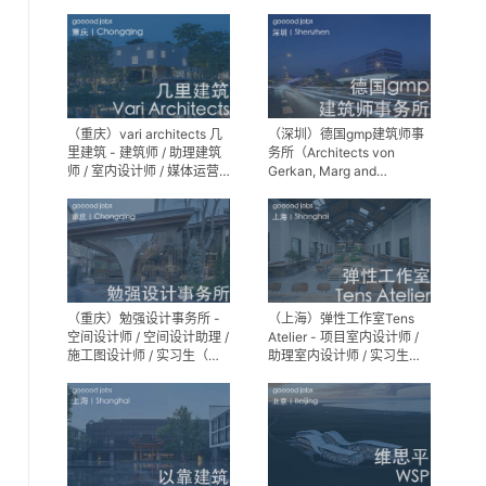
师 / 景观设计实习生
（重庆）vari architects 几
（深圳）德国gmp建筑师事
里建筑 - 建筑师 / 助理建筑
务所（Architects von
师 / 室内设计师 / 媒体运营
Gerkan, Marg and
专员 / 实习生
Partner）- 建筑实习生
（重庆）勉强设计事务所 -
（上海）弹性工作室Tens
空间设计师 / 空间设计助理 /
Atelier - 项目室内设计师 /
施工图设计师 / 实习生（长
助理室内设计师 / 实习生
期招募）
（长期招募）