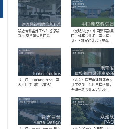
设计师
助理
最近有哪些好工作？谷德最
（昆明/北京）中国新高教集
新20家招聘信息汇总
团 - 辅案设计师（室内设
计） / 辅案设计师（景观设
计）/ 生活空间组长/教学空
间组长 / 平面设计高级经理 /
展陈设计高级经理
（上海）Kokaistudios - 室
（北京）隈研吾建筑都市设
内设计师（商业/酒店）
计事务所 - 设计管理统筹 /
全职建筑设计师 / 实习生
（上海）Verse Design 建言
（北京/广州）众建筑 PAO -