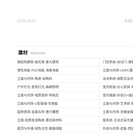
2026.06.02
收藏
建材
Materials
钢结构廊架-板桁架-泰大建筑
门控系统-自动门-濠
弹性地板-PVC地板-海象地板
立面与内饰-UHPC
立面与内饰-陶瓷-伯陶科
泳池系统-装配式泳池
户外灯光-景观灯光-森朝照明
室内软装-办公家具-
立面与内饰-哑质瓷砖-阿帕尼
室内墙面-纤倍力+熔岩板
立面与内饰-U型玻璃-东驰能
立面与内饰-艺术砖-
园林景观-金属石材-善行雕塑
立面与内饰-无模金属
立面-轻质发泡陶瓷-置信新材料
窗系统-主动式采光通
屋顶与外墙-绿色光伏-隆基绿能
外皮与内饰-岩板-西