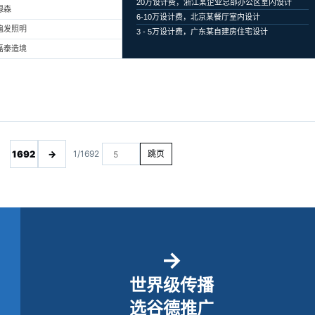
20万设计费，浙江某企业总部办公区室内设计
绿森
6-10万设计费，北京某餐厅室内设计
遍发照明
3 - 5万设计费，广东某自建房住宅设计
磊泰造境
1692
→
1/1692
跳页
→
世界级传播
选谷德推广