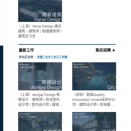
展陈设计高级经理
（上海）Verse Design 建言
建筑 – 建筑师 / 助理建筑师 /
建筑实习生
最新工作
购买招聘 →
按地区查看 ：
全部
|
北方
|
长江
|
华南
（上海）dongqi Design 栋
（深圳）英国Quality
栖设计 - 建筑师 / 资深室内
Innovation United深圳分公
设计师 / 室内设计师 / 媒体
司 - 建筑设计师 / 资深建筑
及公共关系主管 / 设计实习
设计师 / 室内设计师 / 设计
生（常年招聘）
实习生