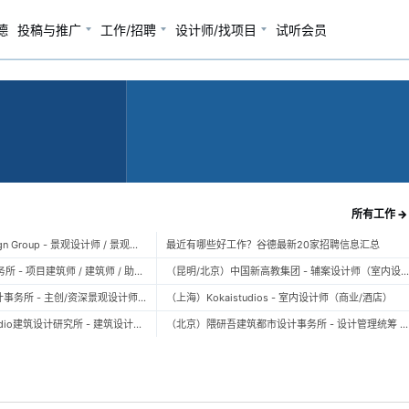
德
投稿与推广
工作/招聘
设计师/找项目
试听会员
所有工作 →
（上海）TOPO Design Group - 景观设计师 / 景观后期设计师 / 景观实习生
最近有哪些好工作？谷德最新20家招聘信息汇总
（北京）大屿建筑事务所 - 项目建筑师 / 建筑师 / 助理建筑师 / 实习建筑师
（昆明/北京）中国新高教集团 - 辅案设计师（室内设计） / 辅案设计师（景观设计）/ 生活空间组长/教学空间组长 / 平面设计高级经理 / 展陈设计高
（上海）FLO景观设计事务所 - 主创/资深景观设计师 / 景观设计师 / 设计实习生 / 商务行政助理 / 助理施工图设计师
（上海）Kokaistudios - 室内设计师（商业/酒店）
（北京）未/WAY Studio建筑设计研究所 - 建筑设计师 / 助理设计师/初级设计师 / 实习生 / 办公室行政与商务助理
（北京）隈研吾建筑都市设计事务所 - 设计管理统筹 / 全职建筑设计师 / 实习生