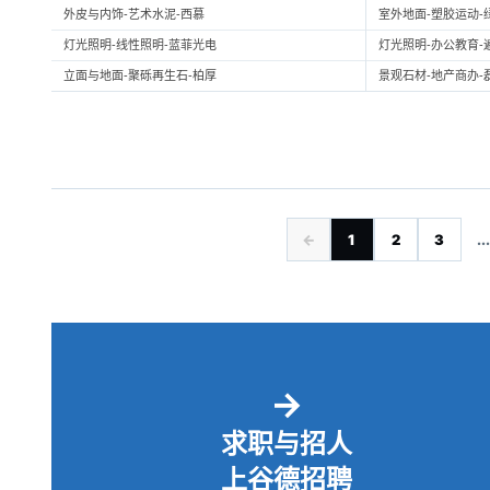
外皮与内饰-艺术水泥-西慕
室外地面-塑胶运动-
灯光照明-线性照明-蓝菲光电
灯光照明-办公教育-
立面与地面-聚砾再生石-柏厚
景观石材-地产商办-
←
1
2
3
...
→
求职与招人
上谷德招聘