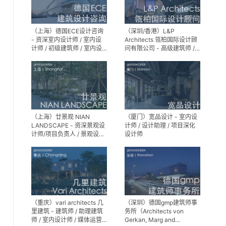
（上海）德国ECE设计咨询
（深圳/香港）L&P
- 资深室内设计师 / 室内设
Architects 瓴柏国际设计顾
计师 / 初级建筑师 / 室内设
问有限公司 - 高级建筑师 /
计师（后期）/ 建筑室内实
建筑设计师 / 资深别墅豪宅
习生
精装设计师
（上海）廿景观 NIAN
（厦门）宽品设计 - 室内设
LANDSCAPE - 资深景观设
计师 / 设计助理 / 项目深化
计师/项目负责人 / 景观设计
设计师
师 / 景观设计实习生
（重庆）vari architects 几
（深圳）德国gmp建筑师事
里建筑 - 建筑师 / 助理建筑
务所（Architects von
师 / 室内设计师 / 媒体运营
Gerkan, Marg and