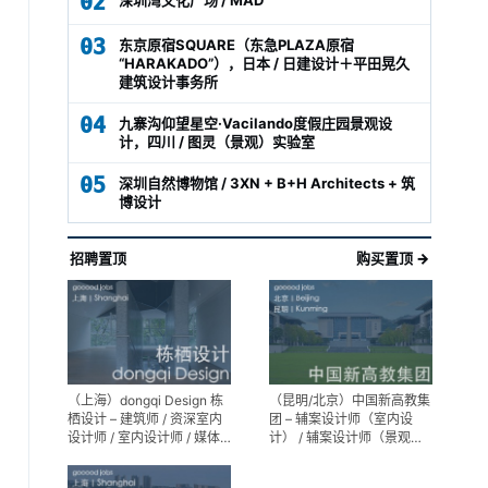
02
03
东京原宿SQUARE（东急PLAZA原宿
“HARAKADO”），日本 / 日建设计＋平田晃久
建筑设计事务所
04
九寨沟仰望星空·Vacilando度假庄园景观设
计，四川 / 图灵（景观）实验室
05
深圳自然博物馆 / 3XN + B+H Architects + 筑
博设计
招聘置顶
购买置顶 →
（上海）dongqi Design 栋
（昆明/北京）中国新高教集
栖设计 – 建筑师 / 资深室内
团 – 辅案设计师（室内设
设计师 / 室内设计师 / 媒体
计） / 辅案设计师（景观设
及公共关系主管 / 设计实习
计）/ 生活空间组长/教学空
生（常年招聘）
间组长 / 平面设计高级经理 /