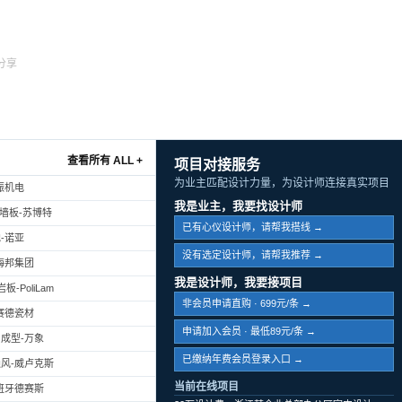
分享
查看所有 ALL +
项目对接服务
为业主匹配设计力量，为设计师连接真实项目
振机电
我是业主，我要找设计师
幕墙板-苏博特
已有心仪设计师，请帮我搭线 →
-诺亚
没有选定设计师，请帮我推荐 →
海邦集团
我是设计师，我要接项目
-PoliLam
非会员申请直购 · 699元/条 →
赛德瓷材
申请加入会员 · 最低89元/条 →
成型-万象
已缴纳年费会员登录入口 →
风-威卢克斯
当前在线项目
班牙德赛斯