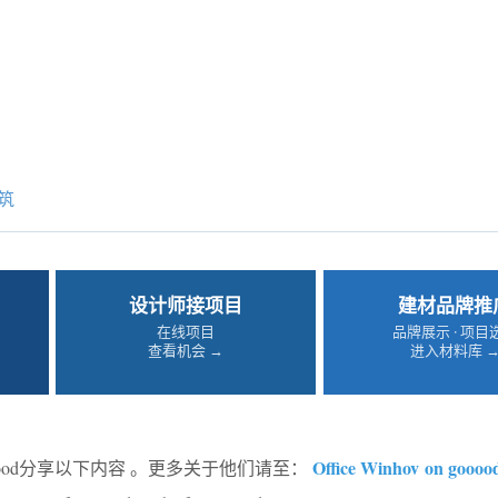
筑
设计师接项目
建材品牌推
在线项目
品牌展示 · 项目
查看机会 →
进入材料库 
Office Winhov on goooo
oood分享以下内容 。更多关于他们请至：