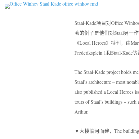
Staal-Kade项目对Offi
著的例子是他们对Staal另一作品Fr
《Local Heroes》特刊，由M
Frederiksplein 1和Staal
The Staal-Kade project holds mea
Staal’s architecture – most notab
also published a Local Heroes is
tours of Staal’s buildings – suc
Arthur.
▼大楼临河而建，The building is bu