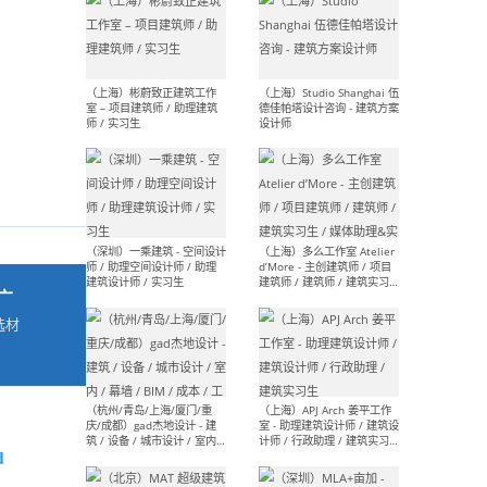
最新工作
按地区查看 ：
全部
|
北方
|
长江
|
华南
（上海）彬蔚致正建筑工作
（上海
室 – 项目建筑师 / 助理建筑
德佳
师 / 实习生
设计
广
选材
→
（深圳）一乘建筑 - 空间设计
（上
师 / 助理空间设计师 / 助理
d’M
建筑设计师 / 实习生
建筑
生 
d