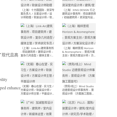
设计师 / 研究员
Arc
媒体
生（
（上海）上海建筑设计研究
（北
院有限公司 沈钺建筑创作工
师（
作室（FREE STUDIO）- 助理
建筑
建筑师 / 驻场建筑师 / 实习
设计
生
实习
了现代且高
ility
（上海）雁飞建筑事务所
（上
Yanfei architects - 助理建
VIS
elped enhance
筑师 / 建筑实习生（长期有
室内
效）
软装