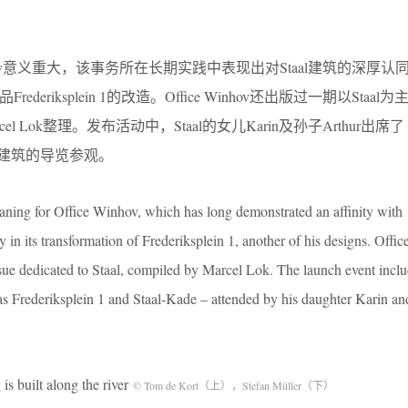
ce Winhov意义重大，该事务所在长期实践中表现出对Staal建筑的深厚
ederiksplein 1的改造。Office Winhov还出版过一期以Staal
arcel Lok整理。发布活动中，Staal的女儿Karin及孙子Arthur出席了
-Kade等建筑的导览参观。
ning for Office Winhov, which has long demonstrated an affinity with
ly in its transformation of Frederiksplein 1, another of his designs. Off
sue dedicated to Staal, compiled by Marcel Lok. The launch event incl
h as Frederiksplein 1 and Staal-Kade – attended by his daughter Karin a
ilt along the river
© Tom de Kort（上），Stefan Müller（下）