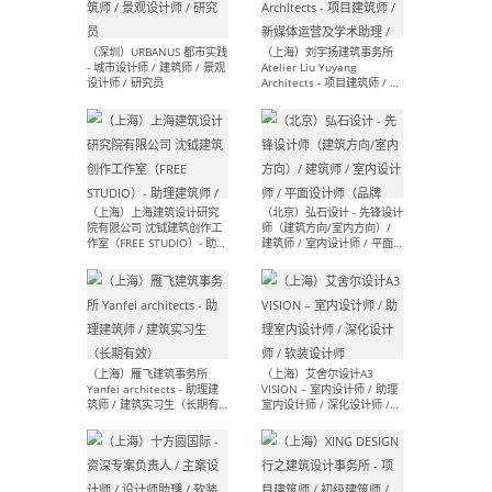
（北京）LOD朗奥建筑 - 资深
（杭
室内建筑师 / 产品研发及新
Bob
媒体运营设计师 / FF&E软装
/ 
设计师 / 深化设计师 / 实习
装设
生
（北京）SHUYAN design -
（上
项目负责人Project Manager
mea
/项目建筑师Project
/ 
Architect / 助理建筑师
师 
Assistant Architect / 创始
请）
人助理Founder's Assistant
/ 实习生Intern
（深圳）URBANUS 都市实践
（上
- 城市设计师 / 建筑师 / 景观
Atel