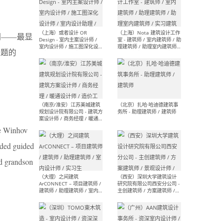
师 
认同——最显
为主题的
（杭州）GLA建筑设计 - 建筑
（南京
设计实习生 / 建筑设计师
社 
（应届）/ 建筑设计师（方案
执行
设计）/ 建筑设计师（施工
实习
图）/ 结构设计师 / 给排水设
计师
ice Winhov
uded guided
（上海）或者设计 OR
（上
Design - 室内主案设计师 /
室 -
nd grandson
室内设计师 / 施工图深化设
理建
计师 / 室内设计助理 / 新媒
实习
体运营
请）