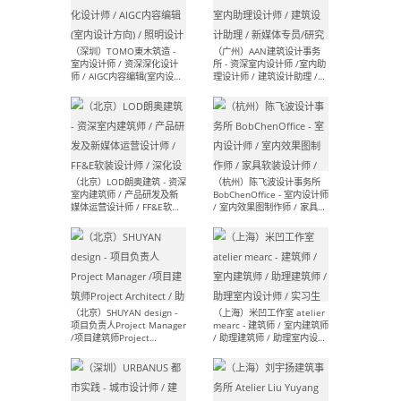
（南京/淮安）江苏美城建筑
（北
规划设计院有限公司 - 建筑方
务所
案设计师 / 商务经理 / 暖通
设计师 / 造价工程师
（大理）之间建筑
（西
ArCONNECT – 项目建筑师 /
研究
建筑师 / 助理建筑师 / 室内
主创
设计师 / 实习生
景观
施工
（深圳）TOMO東木筑造 -
（广
室内设计师 / 资深深化设计
所 
师 / AIGC内容编辑(室内设计
理设
方向) / 照明设计师 / 软装设
新媒
计师
生