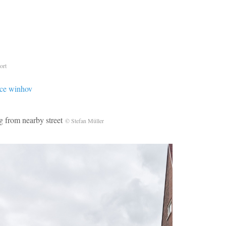
ort
 nearby street
© Stefan Müller