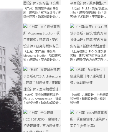
（上海）十方圆国际 - 资深专
（上海
案负责人 / 主案设计师 / 设
建筑
计师助理 / 软装设计师 / 软
/ 
装设计师助理
师 
（上海）Link-Arc建筑事务所
（上
- 项目建筑师 / 建筑设计师 –
& A
复杂几何造型 / 媒体主管 /
主创
学术研究专员 / 实习生计划
案深
软装
（方
（无锡）春山在望 - 实习生 /
（贵阳
方案设计师 / 软装设计师 /
迈德
方案设计师主管 / 平面设计
观设
师
可）