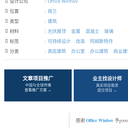
设计公司
:
Office Winhov

位置
:
荷兰

类型
:
建筑

材料
:
光伏屋顶
金属
混凝土
玻璃

标签
:
可持续设计
改造
阿姆斯特丹

分类
:
高层建筑
办公室
办公建筑
商业建

文章项目推广
业主找设计师
中国与全球传播
真实项目需求
查看推广方案 →
提交项目 →
Office Winhov
感谢
予go