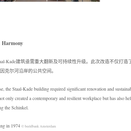
in Harmony
aal-Kade建筑亟需重大翻新及可持续性升级。此次改造不仅打造
因克尔河沿岸的公共空间。
e, the Staal-Kade building required significant renovation and sustainab
 not only created a contemporary and resilient workplace but has also h
ng the Schinkel.
g in 1974
© beeldbank Amsterdam