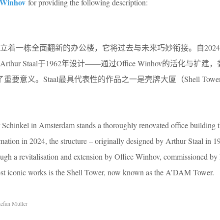
e Winhov
for providing the following description:
立着一栋全面翻新的办公楼，它将过去与未来巧妙衔接。自202
ur Staal于1962年设计——通过Office Winhov的活化与扩建
新焕发了重要意义。Staal最具代表性的作品之一是壳牌大厦（Shell Tow
r Schinkel in Amsterdam stands a thoroughly renovated office building t
ormation in 2024, the structure – originally designed by Arthur Staal in 1
ough a revitalisation and extension by Office Winhov, commissioned by
t iconic works is the Shell Tower, now known as the A’DAM Tower.
efan Müller