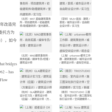
（杭州/青岛/上海/厦门/重
（上海
庆/成都）gad杰地设计 - 建
室 
4年改造完
筑 / 设备 / 城市设计 / 室内 /
计师
幕墙 / BIM / 成本 / 工程 / 运
生
，委托方为
营 / 品牌 / 观点views / 实习
等
er），如今
（北京）MAT 超级建筑事务
（深圳
所 - 项目建筑师 / 初级建筑
景观
hat bridges
师/助理建筑师 / 室内建筑师
业设
/ 实习生
962 – has
 Flow
（北京）MAD建筑事务所 -
（上
商务拓展 / 媒体专员/经理 /
群 
建筑设计师
/ 