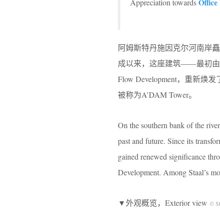
Offic
Appreciation towards
阿姆斯特丹施因克尔河南岸矗
成以来，这座建筑——最初由Arth
Flow Development，重
被称为A’DAM Tower。
On the southern bank of the rive
past and future. Since its transf
gained renewed significance thr
Development. Among Staal’s mos
▼外观概览，Exterior view
© St