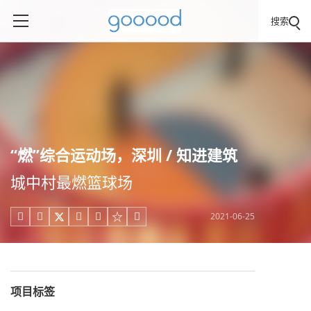
搜索
“燃”综合运动场，深圳 / 知进建筑
城中村最燃篮球场
2021-06-25





项目标签