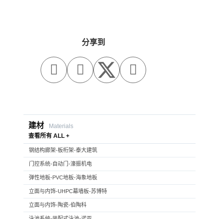
分享到



建材
Materials
查看所有 ALL +
钢结构廊架-板桁架-泰大建筑
门控系统-自动门-濠振机电
弹性地板-PVC地板-海象地板
立面与内饰-UHPC幕墙板-苏博特
立面与内饰-陶瓷-伯陶科
泳池系统-装配式泳池-诺亚