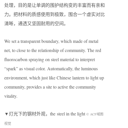
处理，目的是让单调的围护结构变的丰富而有亲和
力。把材料的质感使用到极致，围合一个虚实对比
清晰，通透又坚固耐用的空间。
We set a transparent boundary, which made of metal
net, to close to the relationship of community. The red
fluorocarbon spraying on steel material to interpret
“spark” as visual color. Automatically, the luminous
environment, which just like Chinese lantern to light up
community, provides a site to active the community
vitality.
▼灯光下的钢材外观，the steel in the light
© ACF域图
视觉