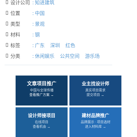
设计公司
:
知进建筑

位置
:
中国

类型
:
景观

材料
:
钢

标签
:
广东
深圳
红色

分类
:
休闲娱乐
公共空间
游乐场

文章项目推广
业主找设计师
中国与全球传播
真实项目需求
查看推广方案 →
提交项目 →
设计师接项目
建材品牌推广
在线项目
品牌展示 · 项目选材
查看机会 →
进入材料库 →