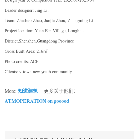
Leader designer: Jing Li.
Team: Zheshuo Zhao, Junjie Zhou, Zhangming Li
Project location: Yuan Fen Village, Longhua
District,Shenzhen,Guangdong Province
Gross Built Area: 216㎡
Photo credits: ACF
Clients: v-town new youth community
知进建筑
More:
更多关于他们：
ATMOPERATION on gooood