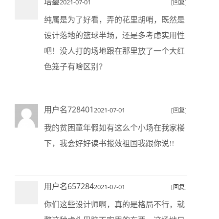
培鋆
2021-07-01
[回复]
纯属是为了好看，弄的花里胡哨，既然是
设计落地的篮球半场，还是多考虑实用性
吧！没人打的场地跟在那里放了一个大红
色笼子有啥区别？
用户名728401
2021-07-01
[回复]
我的贫困童年假如有这么个小场在我家楼
下，我会好好读书报效祖国我跟你说!!
用户名657284
2021-07-01
[回复]
你们这些设计师啊，真的是格局不行，就