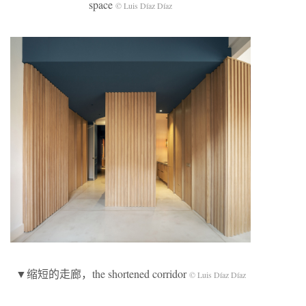
space
© Luis Díaz Díaz
▼缩短的走廊，the shortened corridor
© Luis Díaz Díaz