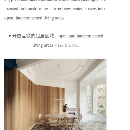
focused on transforming narrow, segmented spaces into
open, interconnected living areas.
▼开放互联的起居区域，open and interconnected
living areas
© Luis Díaz Díaz