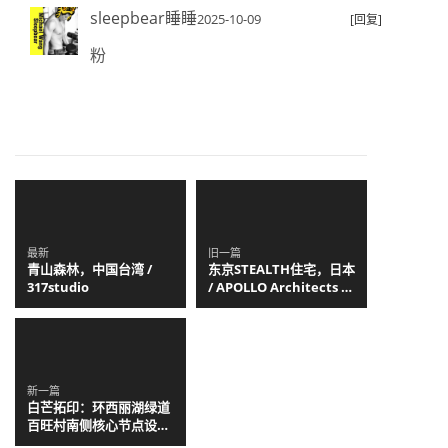
sleepbear睡睡
2025-10-09
[回复]
粉
最新
旧一篇
青山森林，中国台湾 /
东京STEALTH住宅，日本
317studio
/ APOLLO Architects &
Associates
新一篇
白芒拓印：环西丽湖绿道
百旺村南侧核心节点设
计，深圳 / 同济原作工作