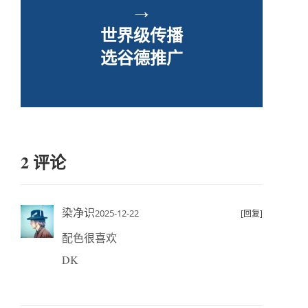
→
世界级传播
选谷德推广
2 评论
染净识
2025-12-22
[回复]
配色很喜欢
DK