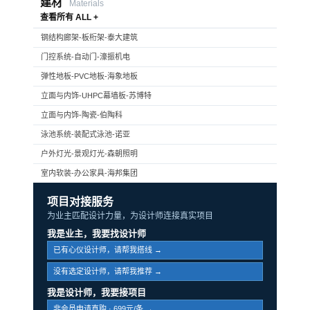
建材
Materials
查看所有 ALL +
钢结构廊架-板桁架-泰大建筑
门控系统-自动门-濠振机电
弹性地板-PVC地板-海象地板
立面与内饰-UHPC幕墙板-苏博特
立面与内饰-陶瓷-伯陶科
泳池系统-装配式泳池-诺亚
户外灯光-景观灯光-森朝照明
室内软装-办公家具-海邦集团
项目对接服务
为业主匹配设计力量，为设计师连接真实项目
我是业主，我要找设计师
已有心仪设计师，请帮我搭线 →
没有选定设计师，请帮我推荐 →
我是设计师，我要接项目
非会员申请直购 · 699元/条 →