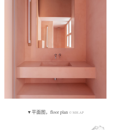
▼平面图，floor plan
© MH.AP