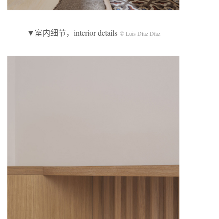
▼室内细节，interior details
© Luis Díaz Díaz