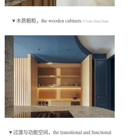
▼木质橱柜，the wooden cabinets
© Luis Díaz Díaz
▼过渡与功能空间，the transitional and functional