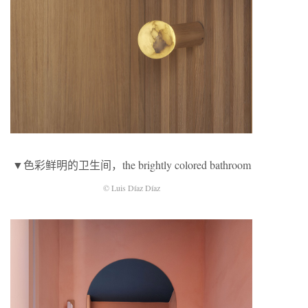
▼色彩鲜明的卫生间，the brightly colored bathroom
© Luis Díaz Díaz