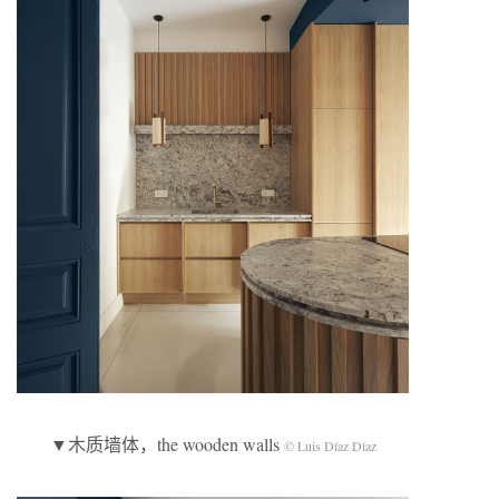
▼木质墙体，the wooden walls
© Luis Díaz Díaz