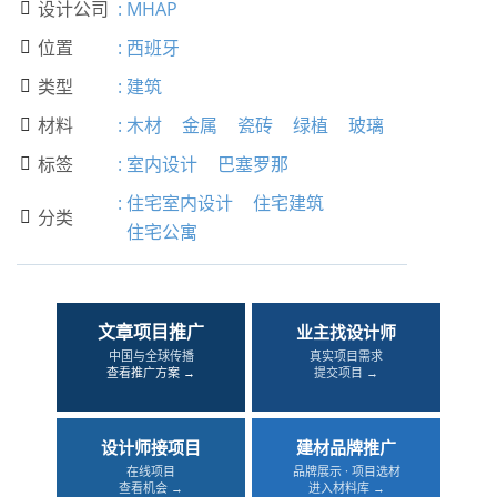
设计公司
:
MHAP

位置
:
西班牙

类型
:
建筑

材料
:
木材
金属
瓷砖
绿植
玻璃

标签
:
室内设计
巴塞罗那

:
住宅室内设计
住宅建筑
分类

住宅公寓
文章项目推广
业主找设计师
中国与全球传播
真实项目需求
查看推广方案 →
提交项目 →
设计师接项目
建材品牌推广
在线项目
品牌展示 · 项目选材
查看机会 →
进入材料库 →