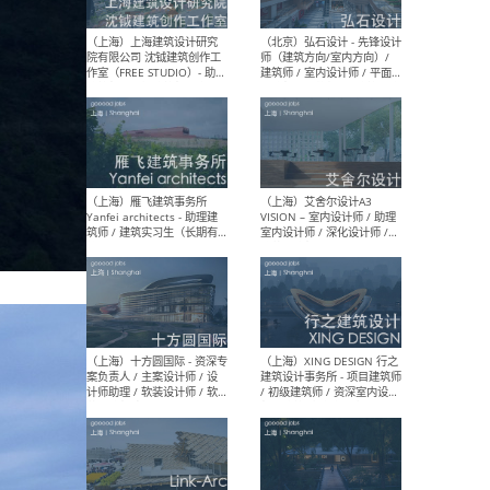
媒体运营设计师 / FF&E软装
/ 
设计师 / 深化设计师 / 实习
装设
生
（北京）SHUYAN design -
（上
项目负责人Project Manager
mea
/项目建筑师Project
/ 
Architect / 助理建筑师
师 
Assistant Architect / 创始
请）
人助理Founder's Assistant
/ 实习生Intern
（深圳）URBANUS 都市实践
（上
- 城市设计师 / 建筑师 / 景观
Atel
设计师 / 研究员
Arc
媒体
生（