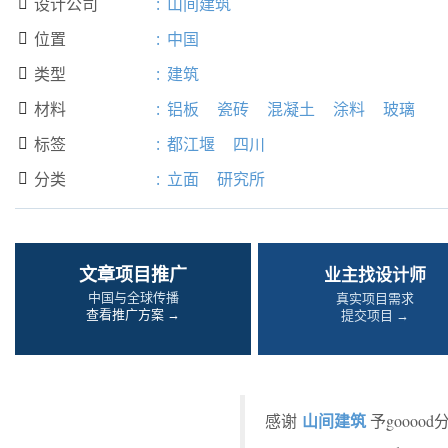
设计公司
:
山间建筑

位置
:
中国

类型
:
建筑

材料
:
铝板
瓷砖
混凝土
涂料
玻璃

标签
:
都江堰
四川

分类
:
立面
研究所

文章项目推广
业主找设计师
中国与全球传播
真实项目需求
查看推广方案 →
提交项目 →
山间建筑
感谢
予gooo