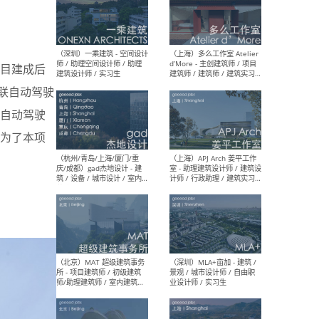
（上海）彬蔚致正建筑工作
（上海
室 – 项目建筑师 / 助理建筑
德佳
目建成后
师 / 实习生
设计
网联自动驾驶
自动驾驶
为了本项
（深圳）一乘建筑 - 空间设计
（上
师 / 助理空间设计师 / 助理
d’M
建筑设计师 / 实习生
建筑
生 
（杭州/青岛/上海/厦门/重
（上海
庆/成都）gad杰地设计 - 建
室 
筑 / 设备 / 城市设计 / 室内 /
计师