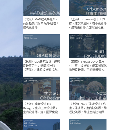
幕墙 / BIM / 成本 / 工程 / 运
生
营 / 品牌 / 观点views / 实习
等
（北京）MAT 超级建筑事务
（深圳
所 - 项目建筑师 / 初级建筑
景观
师/助理建筑师 / 室内建筑师
业设
/ 实习生
（北京）MAD建筑事务所 -
（上
商务拓展 / 媒体专员/经理 /
群 
建筑设计师
/ 
师 