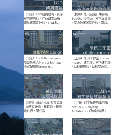
（大理）之间建筑
（西
ArCONNECT – 项目建筑师 /
研究
建筑师 / 助理建筑师 / 室内
主创
设计师 / 实习生
景观
施工
（深圳）TOMO東木筑造 -
（广
室内设计师 / 资深深化设计
所 
师 / AIGC内容编辑(室内设计
理设
方向) / 照明设计师 / 软装设
新媒
计师
生
（北京）LOD朗奥建筑 - 资深
（杭
室内建筑师 / 产品研发及新
Bob