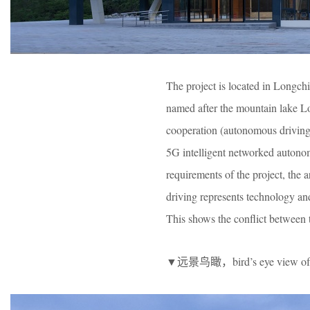
The project is located in Longch
named after the mountain lake Lon
cooperation (autonomous driving)”
5G intelligent networked autono
requirements of the project, the
driving represents technology and
This shows the conflict between tr
▼远景鸟瞰，bird’s eye view of pr