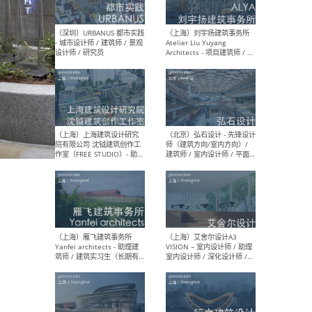
（北京）LOD朗奥建筑 - 资深
（杭
室内建筑师 / 产品研发及新
Bob
媒体运营设计师 / FF&E软装
/ 
设计师 / 深化设计师 / 实习
装设
生
（北京）SHUYAN design -
（上
项目负责人Project Manager
mea
/项目建筑师Project
/ 
Architect / 助理建筑师
师 
Assistant Architect / 创始
请）
人助理Founder's Assistant
/ 实习生Intern
（深圳）URBANUS 都市实践
（上
- 城市设计师 / 建筑师 / 景观
Atel