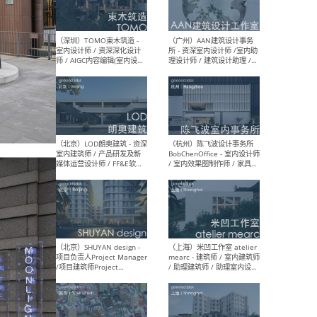
（南京/淮安）江苏美城建筑
（北
规划设计院有限公司 - 建筑方
务所
案设计师 / 商务经理 / 暖通
设计师 / 造价工程师
（大理）之间建筑
（西
ArCONNECT – 项目建筑师 /
研究
建筑师 / 助理建筑师 / 室内
主创
设计师 / 实习生
景观
施工
（深圳）TOMO東木筑造 -
（广
室内设计师 / 资深深化设计
所 
师 / AIGC内容编辑(室内设计
理设
方向) / 照明设计师 / 软装设
新媒
计师
生