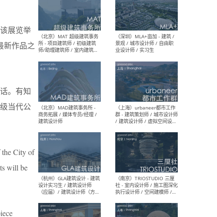
年是该展览举
（杭州/青岛/上海/厦门/重
（上海
庆/成都）gad杰地设计 - 建
室 
最新作品之
筑 / 设备 / 城市设计 / 室内 /
计师
幕墙 / BIM / 成本 / 工程 / 运
生
营 / 品牌 / 观点views / 实习
等
话。有知
级当代公
（北京）MAT 超级建筑事务
（深圳
所 - 项目建筑师 / 初级建筑
景观
师/助理建筑师 / 室内建筑师
业设
/ 实习生
 the City of
s will be
（北京）MAD建筑事务所 -
（上
商务拓展 / 媒体专员/经理 /
群 
建筑设计师
/ 
piece