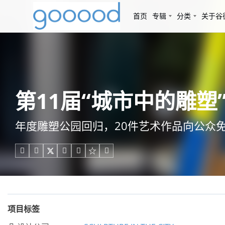
首页
专辑
分类
关于谷
第11届“城市中的雕塑
年度雕塑公园回归，20件艺术作品向公众





项目标签