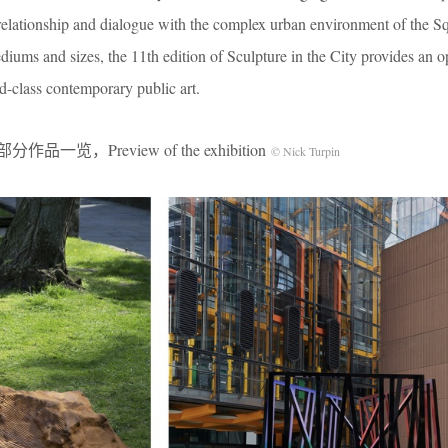
e a relationship and dialogue with the complex urban environment of the S
iums and sizes, the 11th edition of Sculpture in the City provides an o
-class contemporary public art.
分作品一览，Preview of the exhibition
© Nick Turpin