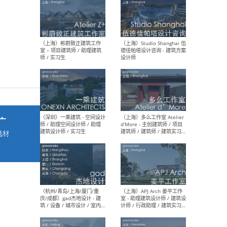
最新工作
按地区查看 ：
全部
|
北方
|
长江
|
华南
（上海）彬蔚致正建筑工作
（上海
室 – 项目建筑师 / 助理建筑
德佳
师 / 实习生
设计
广
选材
→
（深圳）一乘建筑 - 空间设计
（上
师 / 助理空间设计师 / 助理
d’M
建筑设计师 / 实习生
建筑
生 