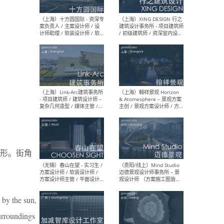
设计师 / 研究员
Arc
媒体
生（
（上海）上海建筑设计研究
（北
院有限公司 沈钺建筑创作工
师（
作室（FREE STUDIO）- 助理
建筑
建筑师 / 驻场建筑师 / 实习
设计
生
实习
形。街角
（上海）雁飞建筑事务所
（上
Yanfei architects - 助理建
VIS
筑师 / 建筑实习生（长期有
室内
效）
软装
by the sun,
urroundings