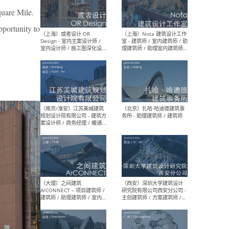
师 
quare Mile.
pportunity to
（杭州）GLA建筑设计 - 建筑
（南京
设计实习生 / 建筑设计师
社 
（应届）/ 建筑设计师（方案
执行
设计）/ 建筑设计师（施工
实习
图）/ 结构设计师 / 给排水设
计师
（上海）或者设计 OR
（上
Design - 室内主案设计师 /
室 -
室内设计师 / 施工图深化设
理建
计师 / 室内设计助理 / 新媒
实习
体运营
请）