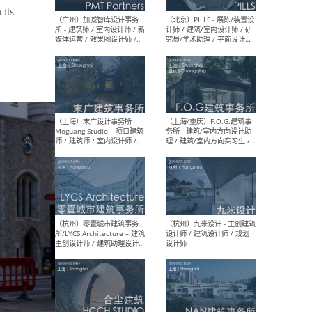
 its
（上海）十方圆国际 - 资深专
（上海
案负责人 / 主案设计师 / 设
建筑
计师助理 / 软装设计师 / 软
/ 
装设计师助理
师 
（上海）Link-Arc建筑事务所
（上
- 项目建筑师 / 建筑设计师 –
& A
复杂几何造型 / 媒体主管 /
主创
学术研究专员 / 实习生计划
案深
软装
（方
（无锡）春山在望 - 实习生 /
（贵阳
方案设计师 / 软装设计师 /
迈德
方案设计师主管 / 平面设计
观设
师
可）