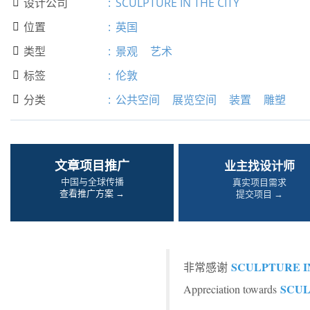
设计公司
:
SCULPTURE IN THE CITY

位置
:
英国

类型
:
景观
艺术

标签
:
伦敦

分类
:
公共空间
展览空间
装置
雕塑

文章项目推广
业主找设计师
中国与全球传播
真实项目需求
查看推广方案 →
提交项目 →
SCULPTURE I
非常感谢
SCUL
Appreciation towards