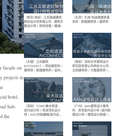
（杭州）GLA建筑设计 - 建筑
（南京
设计实习生 / 建筑设计师
社 
（应届）/ 建筑设计师（方案
执行
设计）/ 建筑设计师（施工
实习
图）/ 结构设计师 / 给排水设
计师
（上海）或者设计 OR
（上
Design - 室内主案设计师 /
室 -
室内设计师 / 施工图深化设
理建
ry facade on
计师 / 室内设计助理 / 新媒
实习
y projects in
体运营
请）
he
ial hotel,
Road Sub-
（南京/淮安）江苏美城建筑
（北
规划设计院有限公司 - 建筑方
务所
d the
案设计师 / 商务经理 / 暖通
设计师 / 造价工程师
’