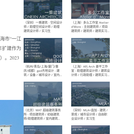
（上海）彬蔚致正建筑工作
（上海
室 – 项目建筑师 / 助理建筑
德佳
师 / 实习生
设计
海市“一江
年扩建作为
。2023
（深圳）一乘建筑 - 空间设计
（上
师 / 助理空间设计师 / 助理
d’M
建筑设计师 / 实习生
建筑
生 
（杭州/青岛/上海/厦门/重
（上海
庆/成都）gad杰地设计 - 建
室 
筑 / 设备 / 城市设计 / 室内 /
计师