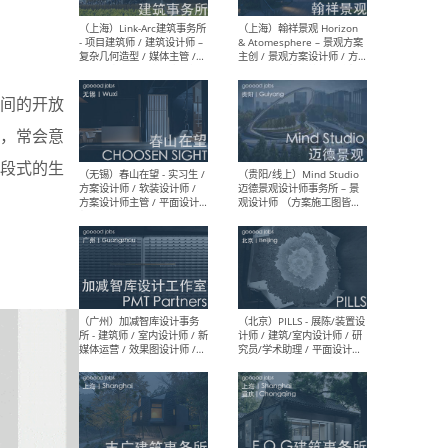
（上海）上海建筑设计研究
（北
院有限公司 沈钺建筑创作工
师（
作室（FREE STUDIO）- 助理
建筑
建筑师 / 驻场建筑师 / 实习
设计
生
实习
间的开放
，常会意
段式的生
（上海）雁飞建筑事务所
（上
Yanfei architects - 助理建
VIS
筑师 / 建筑实习生（长期有
室内
效）
软装
（上海）十方圆国际 - 资深专
（上海
案负责人 / 主案设计师 / 设
建筑
计师助理 / 软装设计师 / 软
/ 
装设计师助理
师 