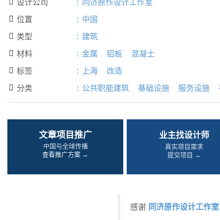
设计公司
:
同济原作设计工作室

位置
:
中国

类型
:
建筑

材料
:
金属
铝板
混凝土

标签
:
上海
改造

分类
:
公共职能建筑
基础设施
服务设施

文章项目推广
业主找设计师
中国与全球传播
真实项目需求
查看推广方案 →
提交项目 →
同济原作设计工作室
感谢