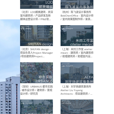
（大理）之间建筑
（西
ArCONNECT – 项目建筑师 /
研究
建筑师 / 助理建筑师 / 室内
主创
设计师 / 实习生
景观
施工
（深圳）TOMO東木筑造 -
（广
室内设计师 / 资深深化设计
所 
师 / AIGC内容编辑(室内设计
理设
方向) / 照明设计师 / 软装设
新媒
计师
生
（北京）LOD朗奥建筑 - 资深
（杭
室内建筑师 / 产品研发及新
Bob