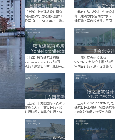
媒体运营设计师 / FF&E软装
/ 
设计师 / 深化设计师 / 实习
装设
生
（北京）SHUYAN design -
（上
项目负责人Project Manager
mea
/项目建筑师Project
/ 
Architect / 助理建筑师
师 
Assistant Architect / 创始
请）
人助理Founder's Assistant
/ 实习生Intern
（深圳）URBANUS 都市实践
（上
- 城市设计师 / 建筑师 / 景观
Atel
设计师 / 研究员
Arc
媒体
生（