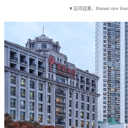
▼沿河远景，Distant view from th