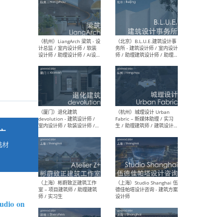
最新工作
按地区查看 ：
全部
|
北方
|
长江
|
华南
（杭州）LiangArch 梁筑 - 设
（北
计总监 / 室内设计师 / 软装
务所
设计师 / 助理设计师 / AI设计
师 
师 / 施工图深化设计师 / 品
室内
牌商务总助
广
选材
→
（厦门）退化建筑
（杭
devolution - 建筑设计师 /
Fab
室内设计师 / 软装设计师 /
生 
项目统筹 / 合伙人助理
师
tudio on