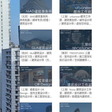
幕墙 / BIM / 成本 / 工程 / 运
生
营 / 品牌 / 观点views / 实习
等
（北京）MAT 超级建筑事务
（深圳
所 - 项目建筑师 / 初级建筑
景观
师/助理建筑师 / 室内建筑师
业设
/ 实习生
（北京）MAD建筑事务所 -
（上
商务拓展 / 媒体专员/经理 /
群 
建筑设计师
/ 
师 