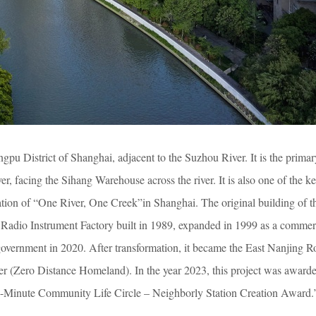
ngpu District of Shanghai, adjacent to the Suzhou River. It is the prima
r, facing the Sihang Warehouse across the river. It is also one of the ke
tion of “One River, One Creek”in Shanghai. The original building of t
Radio Instrument Factory built in 1989, expanded in 1999 as a commerc
t government in 2020. After transformation, it became the East Nanjing 
r (Zero Distance Homeland). In the year 2023, this project was awarde
5-Minute Community Life Circle – Neighborly Station Creation Award.