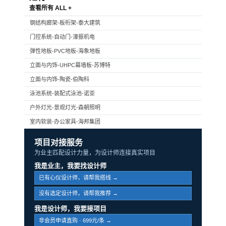
查看所有 ALL +
钢结构廊架-板桁架-泰大建筑
门控系统-自动门-濠振机电
弹性地板-PVC地板-海象地板
立面与内饰-UHPC幕墙板-苏博特
立面与内饰-陶瓷-伯陶科
泳池系统-装配式泳池-诺亚
户外灯光-景观灯光-森朝照明
室内软装-办公家具-海邦集团
项目对接服务
为业主匹配设计力量，为设计师连接真实项目
我是业主，我要找设计师
已有心仪设计师，请帮我搭线 →
没有选定设计师，请帮我推荐 →
我是设计师，我要接项目
非会员申请直购 · 699元/条 →