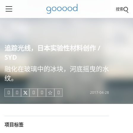
搜索
追踪光线，日本实验性材料创作 /
SYD
融化在玻璃中的冰块，河底摇曳的水
纹。
2017-04-28





项目标签