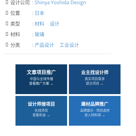
设计公司
:
Shinya Yoshida Design

位置
:
日本

类型
:
材料
设计

材料
:
玻璃

分类
:
产品设计
工业设计

文章项目推广
业主找设计师
中国与全球传播
真实项目需求
查看推广方案 →
提交项目 →
设计师接项目
建材品牌推广
在线项目
品牌展示 · 项目选材
查看机会 →
进入材料库 →