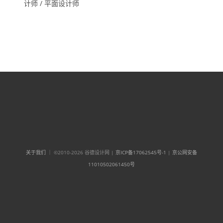
计师 / 平面设计师
关于我们
｜ ©2010-2026 谷德设计网 |
京ICP备17062545号-1
|
京公网安备
11010502061450号