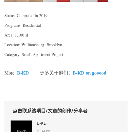
Status: Competed in 2019
Programs: Residential
Area: 1,100 sf
Location: Williamsburg, Brooklyn
Category: Small Apartment Project
B-KD
B-KD on gooood
.
More:
更多关于他们：
点击联系该项目/文章的创作/分享者
B-KD