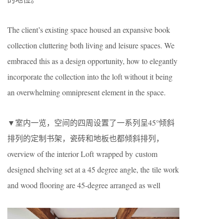
The client’s existing space housed an expansive book
collection cluttering both living and leisure spaces. We
embraced this as a design opportunity, how to elegantly
incorporate the collection into the loft without it being
an overwhelming omnipresent element in the space.
▼室内一览，空间的四周设置了一系列呈45°倾斜
排列的定制书架，瓷砖和地板也都倾斜排列，
overview of the interior Loft wrapped by custom
designed shelving set at a 45 degree angle, the tile work
and wood flooring are 45-degree arranged as well