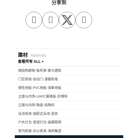
分享到



建材
Materials
查看所有 ALL +
钢结构廊架-板桁架-泰大建筑
门控系统-自动门-濠振机电
弹性地板-PVC地板-海象地板
立面与内饰-UHPC幕墙板-苏博特
立面与内饰-陶瓷-伯陶科
泳池系统-装配式泳池-诺亚
户外灯光-景观灯光-森朝照明
室内软装-办公家具-海邦集团