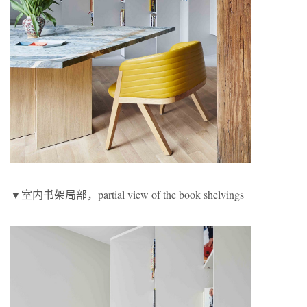
▼室内书架局部，partial view of the book shelvings