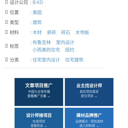
设计公司
:
B-KD

位置
:
美国

类型
:
建筑

材料
:
木材
瓷砖
砖石
木地板

:
布鲁克林
室内设计
标签

小而美的住宅
纽约
分类
:
住宅室内设计
住宅建筑

文章项目推广
业主找设计师
中国与全球传播
真实项目需求
查看推广方案 →
提交项目 →
设计师接项目
建材品牌推广
在线项目
品牌展示 · 项目选材
查看机会 →
进入材料库 →