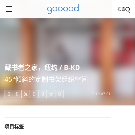
搜索
藏书者之家，纽约 / B-KD
45°倾斜的定制书架组织空间
2019-07-01





项目标签