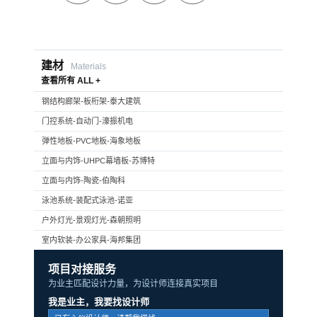
建材
Materials
查看所有 ALL +
钢结构廊架-板桁架-泰大建筑
门控系统-自动门-濠振机电
弹性地板-PVC地板-海象地板
立面与内饰-UHPC幕墙板-苏博特
立面与内饰-陶瓷-伯陶科
泳池系统-装配式泳池-诺亚
户外灯光-景观灯光-森朝照明
室内软装-办公家具-海邦集团
项目对接服务
为业主匹配设计力量，为设计师连接真实项目
我是业主，我要找设计师