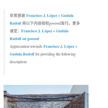
Francisco J. López + Gudula
非常感谢
Rudolf
将以下内容授权gooood发行。更多
Francisco J. López + Gudula
请至：
Rudolf on gooood
Francisco J. López +
Appreciation towards
Gudula Rudolf
for providing the following
description: