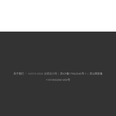
关于我们
｜ ©2010-2026 谷德设计网 |
京ICP备17062545号-1
|
京公网安备
11010502061450号