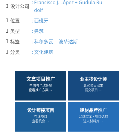
:
Francisco J. López + Gudula Ru
设计公司

dolf
位置
:
西班牙

类型
:
建筑

标签
:
科尔多瓦
波萨达斯

分类
:
文化建筑

文章项目推广
业主找设计师
中国与全球传播
真实项目需求
查看推广方案 →
提交项目 →
设计师接项目
建材品牌推广
在线项目
品牌展示 · 项目选材
查看机会 →
进入材料库 →