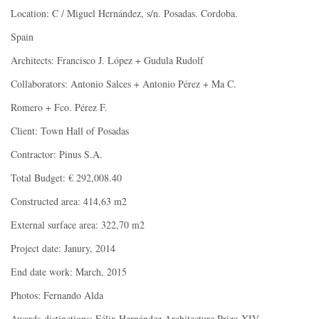
Location: C / Miguel Hernández, s/n. Posadas. Cordoba.
Spain
Architects: Francisco J. López + Gudula Rudolf
Collaborators: Antonio Salces + Antonio Pérez + Ma C.
Romero + Fco. Pérez F.
Client: Town Hall of Posadas
Contractor: Pinus S.A.
Total Budget: € 292,008.40
Constructed area: 414,63 m2
External surface area: 322,70 m2
Project date: Janury, 2014
End date work: March, 2015
Photos: Fernando Alda
Awards-distinctions: Félix Hernández Architecture Prize-XIV