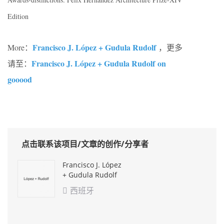
Edition
Francisco J. López + Gudula Rudolf
More：
，更多
Francisco J. López + Gudula Rudolf on
请至：
gooood
点击联系该项目/文章的创作/分享者
Francisco J. López
+ Gudula Rudolf
西班牙
