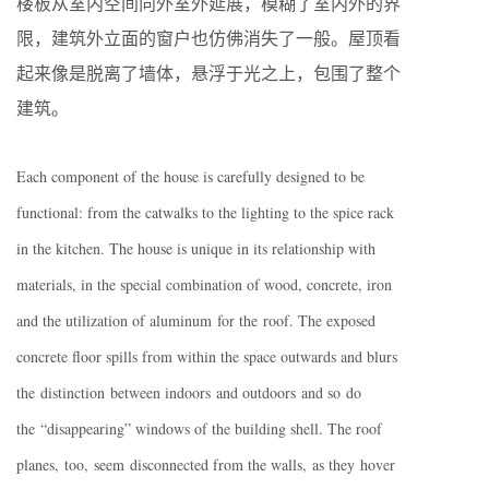
楼板从室内空间向外室外延展，模糊了室内外的界
限，建筑外立面的窗户也仿佛消失了一般。屋顶看
起来像是脱离了墙体，悬浮于光之上，包围了整个
建筑。
Each component of the house is carefully designed to be
functional: from the catwalks to the lighting to the spice rack
in the kitchen. The house is unique in its relationship with
materials, in the special combination of wood, concrete, iron
and the utilization of aluminum for the roof. The exposed
concrete floor spills from within the space outwards and blurs
the distinction between indoors and outdoors and so do
the “disappearing” windows of the building shell. The roof
planes, too, seem disconnected from the walls, as they hover