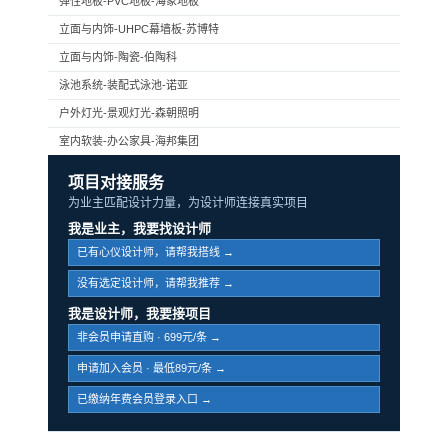
弹性地板-PVC地板-海象地板
立面与内饰-UHPC幕墙板-苏博特
立面与内饰-陶瓷-伯陶科
泳池系统-装配式泳池-诺亚
户外灯光-景观灯光-森朝照明
室内软装-办公家具-海邦集团
项目对接服务
为业主匹配设计力量，为设计师连接真实项目
我是业主，我要找设计师
已有心仪设计师，请帮我搭线 →
没有选定设计师，请帮我推荐 →
我是设计师，我要接项目
非会员申请直购 · 699元/条 →
申请加入会员 · 最低89元/条 →
已缴纳年费会员登录入口 →