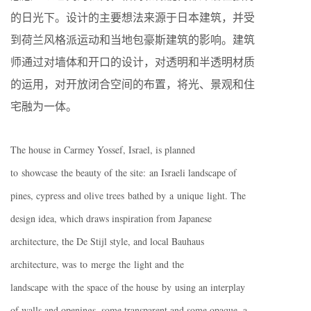
的日光下。设计的主要想法来源于日本建筑，并受
到荷兰风格派运动和当地包豪斯建筑的影响。建筑
师通过对墙体和开口的设计，对透明和半透明材质
的运用，对开放闭合空间的布置，将光、景观和住
宅融为一体。
The house in Carmey Yossef, Israel, is planned
to showcase the beauty of the site: an Israeli landscape of
pines, cypress and olive trees bathed by a unique light. The
design idea, which draws inspiration from Japanese
architecture, the De Stijl style, and local Bauhaus
architecture, was to merge the light and the
landscape with the space of the house by using an interplay
of walls and openings, some transparent and some opaque, a