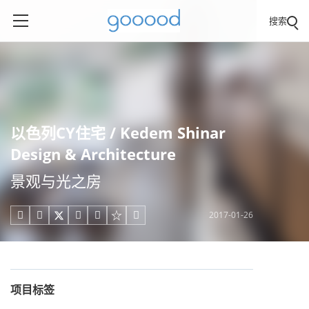
搜索
以色列CY住宅 / Kedem Shinar
Design & Architecture
景观与光之房
2017-01-26





项目标签