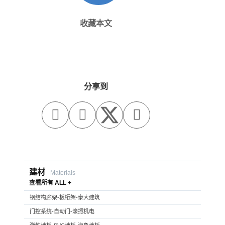
收藏本文
分享到



建材
Materials
查看所有 ALL +
钢结构廊架-板桁架-泰大建筑
门控系统-自动门-濠振机电