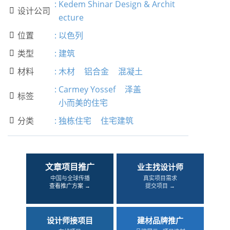
:
Kedem Shinar Design & Archit
设计公司

ecture
位置
:
以色列

类型
:
建筑

材料
:
木材
铝合金
混凝土

:
Carmey Yossef
泽盖
标签

小而美的住宅
分类
:
独栋住宅
住宅建筑

文章项目推广
业主找设计师
中国与全球传播
真实项目需求
查看推广方案 →
提交项目 →
设计师接项目
建材品牌推广