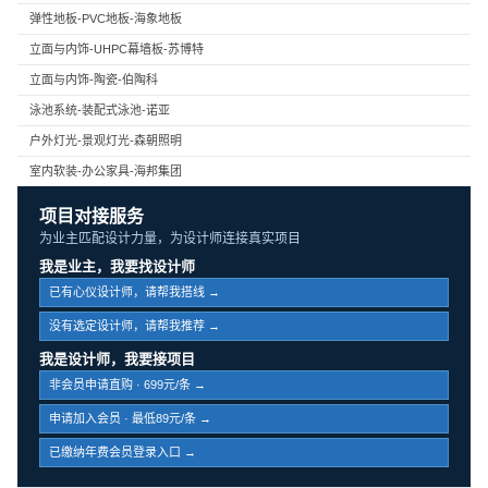
弹性地板-PVC地板-海象地板
立面与内饰-UHPC幕墙板-苏博特
立面与内饰-陶瓷-伯陶科
泳池系统-装配式泳池-诺亚
户外灯光-景观灯光-森朝照明
室内软装-办公家具-海邦集团
项目对接服务
为业主匹配设计力量，为设计师连接真实项目
我是业主，我要找设计师
已有心仪设计师，请帮我搭线 →
没有选定设计师，请帮我推荐 →
我是设计师，我要接项目
非会员申请直购 · 699元/条 →
申请加入会员 · 最低89元/条 →
已缴纳年费会员登录入口 →