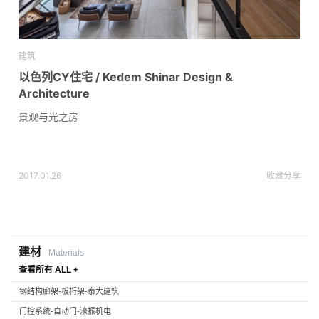
建筑
以色列CY住宅 / Kedem Shinar Design &
Architecture
景观与光之房
2017.01.26
收藏
分享
建材
Materials
查看所有 ALL +
钢结构廊架-板桁架-泰大建筑
门控系统-自动门-濠振机电