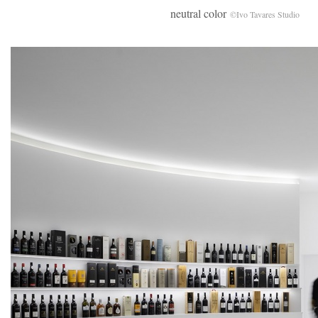
neutral color
©Ivo Tavares Studio