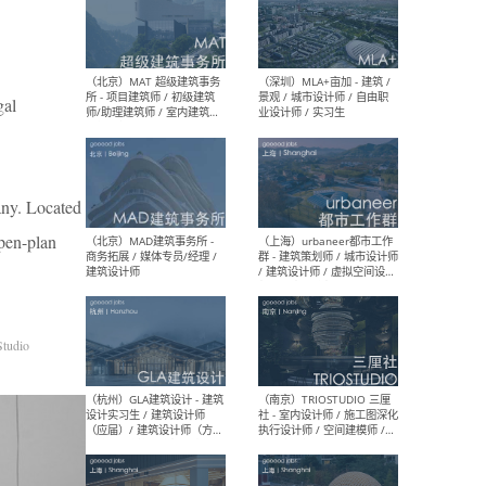
（杭州/青岛/上海/厦门/重
（上海
庆/成都）gad杰地设计 - 建
室 
al
筑 / 设备 / 城市设计 / 室内 /
计师
幕墙 / BIM / 成本 / 工程 / 运
生
营 / 品牌 / 观点views / 实习
等
pany. Located
open-plan
（北京）MAT 超级建筑事务
（深圳
所 - 项目建筑师 / 初级建筑
景观
师/助理建筑师 / 室内建筑师
业设
/ 实习生
Studio
（北京）MAD建筑事务所 -
（上
商务拓展 / 媒体专员/经理 /
群 
建筑设计师
/ 