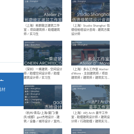
最新工作
按地区查看 ：
全部
|
北方
|
长江
|
华南
（上海）彬蔚致正建筑工作
（上海
室 – 项目建筑师 / 助理建筑
德佳
师 / 实习生
设计
广
选材
→
（深圳）一乘建筑 - 空间设计
（上
师 / 助理空间设计师 / 助理
d’M
建筑设计师 / 实习生
建筑
生 