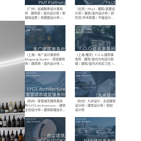
（上海）十方圆国际 - 资深专
（上海
案负责人 / 主案设计师 / 设
建筑
计师助理 / 软装设计师 / 软
/ 
装设计师助理
师 
（上海）Link-Arc建筑事务所
（上
- 项目建筑师 / 建筑设计师 –
& A
复杂几何造型 / 媒体主管 /
主创
学术研究专员 / 实习生计划
案深
软装
（方
（无锡）春山在望 - 实习生 /
（贵阳
方案设计师 / 软装设计师 /
迈德
方案设计师主管 / 平面设计
观设
师
可）