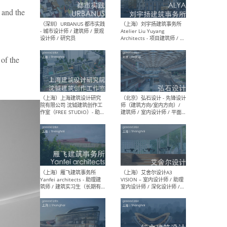
m and the
（北京）LOD朗奥建筑 - 资深
（杭
室内建筑师 / 产品研发及新
Bob
媒体运营设计师 / FF&E软装
/ 
f the
设计师 / 深化设计师 / 实习
装设
生
（北京）SHUYAN design -
（上
项目负责人Project Manager
mea
/项目建筑师Project
/ 
Architect / 助理建筑师
师 
Assistant Architect / 创始
请）
人助理Founder's Assistant
/ 实习生Intern
（深圳）URBANUS 都市实践
（上
- 城市设计师 / 建筑师 / 景观
Atel