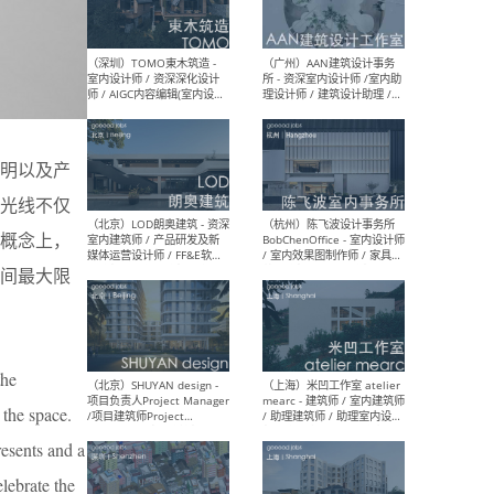
（南京/淮安）江苏美城建筑
（北
规划设计院有限公司 - 建筑方
务所
案设计师 / 商务经理 / 暖通
设计师 / 造价工程师
明以及产
光线不仅
（大理）之间建筑
（西
ArCONNECT – 项目建筑师 /
研究
概念上，
建筑师 / 助理建筑师 / 室内
主创
设计师 / 实习生
景观
间最大限
施工
the
（深圳）TOMO東木筑造 -
（广
 the space.
室内设计师 / 资深深化设计
所 
师 / AIGC内容编辑(室内设计
理设
resents and a
方向) / 照明设计师 / 软装设
新媒
计师
生
elebrate the