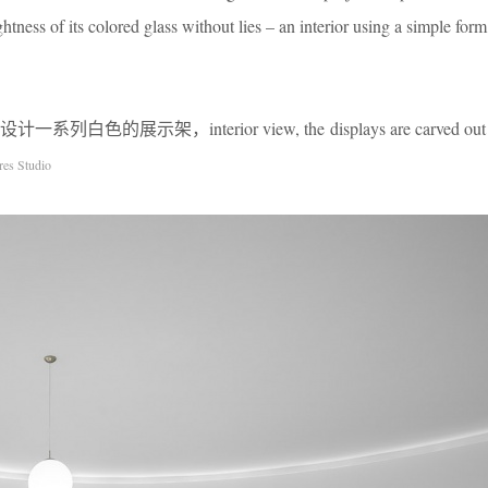
ghtness of its colored glass without lies – an interior using a simple for
示架，interior view, the displays are carved out o
res Studio