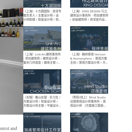
设计师 / 研究员
Arc
媒体
生（
（上海）上海建筑设计研究
（北
院有限公司 沈钺建筑创作工
师（
作室（FREE STUDIO）- 助理
建筑
建筑师 / 驻场建筑师 / 实习
设计
生
实习
（上海）雁飞建筑事务所
（上
Yanfei architects - 助理建
VIS
筑师 / 建筑实习生（长期有
室内
效）
软装
est and