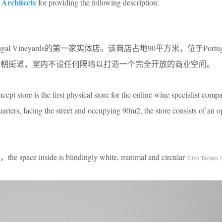
 Architects
for providing the following description:
al Vineyards的第一家实体店。该商店占地90平方米，位于Portug
附近，面朝街道，室内不设任何隔墙以打造一个完全开放的商业空间。
pt store is the first physical store for the online wine specialist com
arters, facing the street and occupying 90m2, the store consists of an 
nside is blindingly white, minimal and circular
©Ivo Tavares 