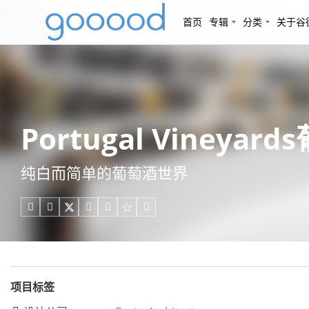
首页
专辑
分类
关于谷
Portugal Vineyar
纯白而简单的葡萄酒世界





项目标签