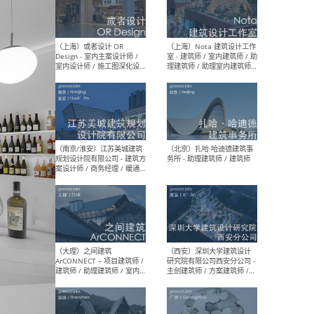
师 
（杭州）GLA建筑设计 - 建筑
（南京
设计实习生 / 建筑设计师
社 
（应届）/ 建筑设计师（方案
执行
设计）/ 建筑设计师（施工
实习
图）/ 结构设计师 / 给排水设
计师
（上海）或者设计 OR
（上
Design - 室内主案设计师 /
室 -
室内设计师 / 施工图深化设
理建
计师 / 室内设计助理 / 新媒
实习
体运营
请）