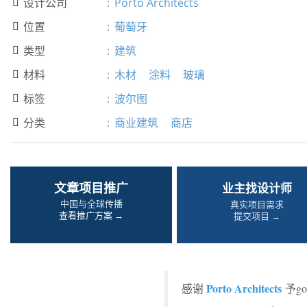
设计公司
:
Porto Architects

位置
:
葡萄牙

类型
:
建筑

材料
:
木材
涂料
玻璃

标签
:
波尔图

分类
:
商业建筑
商店

文章项目推广
业主找设计师
中国与全球传播
真实项目需求
查看推广方案 →
提交项目 →
Porto Architects
感谢
予g