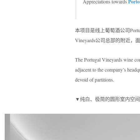
Porto
Appreciations towards
本项目是线上葡萄酒公司Portug
Vineyards公司总部的
The Portugal Vineyards wine conce
adjacent to the company’s headqu
devoid of partitions.
▼纯白、极简的圆形室内空间，the space i