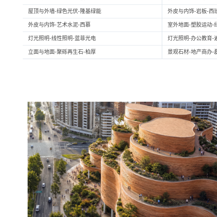
屋顶与外墙-绿色光伏-隆基绿能
外皮与内饰-岩板-西
外皮与内饰-艺术水泥-西慕
室外地面-塑胶运动-
灯光照明-线性照明-蓝菲光电
灯光照明-办公教育-
立面与地面-聚砾再生石-柏厚
景观石材-地产商办-