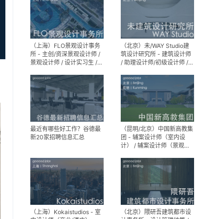
（上海）FLO景观设计事务
（北京）未/WAY Studio建
所 - 主创/资深景观设计师 /
筑设计研究所 - 建筑设计师
景观设计师 / 设计实习生 /
/ 助理设计师/初级设计师 /
商务行政助理 / 助理施工图
实习生 / 办公室行政与商务
设计师
助理
最近有哪些好工作？谷德最
（昆明/北京）中国新高教集
新20家招聘信息汇总
团 - 辅案设计师（室内设
计） / 辅案设计师（景观设
计）/ 生活空间组长/教学空
间组长 / 平面设计高级经理 /
展陈设计高级经理
（上海）Kokaistudios - 室
（北京）隈研吾建筑都市设