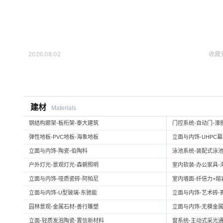
2026.08.02
收藏
建材
Materials
钢结构廊架-板桁架-泰大建筑
门控系统-自动门-濠
弹性地板-PVC地板-海象地板
立面与内饰-UHPC
立面与内饰-陶瓷-伯陶科
泳池系统-装配式泳池
户外灯光-景观灯光-森朝照明
室内软装-办公家具-
立面与内饰-哑质瓷砖-阿帕尼
室内墙面-纤倍力+熔岩板
立面与内饰-U型玻璃-东驰能
立面与内饰-艺术砖-
园林景观-金属石材-善行雕塑
立面与内饰-无模金属
立面-轻质发泡陶瓷-置信新材料
窗系统-主动式采光通