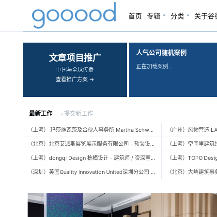
谷德设计网 gooood：建筑、
首页
专辑
分类
关于谷
‹
›
人气公司随机案例
文章项目推广
正在加载案例…
中国与全球传播
查看推广方案 →
最新工作
+提交新工作
（上海） 玛莎施瓦茨及合伙人事务所 Martha Schwartz Partners – 高级景观建筑师 Senior Landscape Designer / 景观建筑师 Landscape Designer
（北京）北京艾派斯展览展示服务有限公司 - 软装设计师 / 陈列设计师
（上海）dongqi Design 栋栖设计 - 建筑师 / 资深室内设计师 / 室内设计师 / 媒体及公共关系主管 / 设计实习生（常年招聘）
（深圳）英国Quality Innovation United深圳分公司 - 建筑设计师 / 资深建筑设计师 / 室内设计师 / 设计实习生