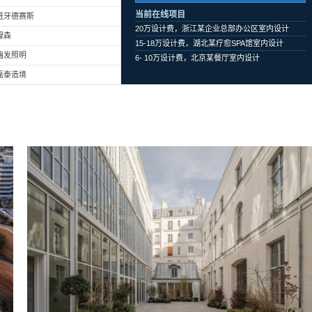
当前在线项目
班牙德赛斯
20万设计费，浙江某企业总部办公区室内设计
绿森
15-18万设计费，湖北某疗愈SPA馆室内设计
遍发照明
6- 10万设计费，北京某餐厅室内设计
磊泰造境