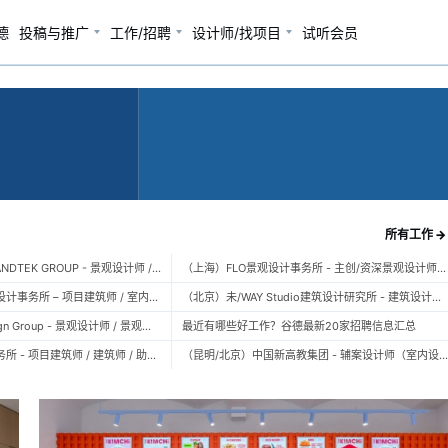
景观、室内与设计
德
投稿与推广
工作/招聘
设计师/找项目
试听会员
所有工作 →
（广州）风物营造 LANDTEK GROUP - 景观设计师 / 植物设计师 / 品牌运营 / 实习生
（上海）FLO景观设计事务所 - 主创/资深景观设计师 / 景观设计师 / 设计实习生 / 商务行政助理 / 助理施工图设计师
（上海）空间里建筑设计事务所 – 项目建筑师 / 室内设计师 / 实习生（建筑/室内）
（北京）未/WAY Studio建筑设计研究所 - 建筑设计师 / 助理设计师/初级设计师 / 实习生 / 办公室行政与商务助理
（上海）TOPO Design Group - 景观设计师 / 景观后期设计师 / 景观实习生
最近有哪些好工作？谷德最新20家招聘信息汇总
（北京）大屿建筑事务所 - 项目建筑师 / 建筑师 / 助理建筑师 / 实习建筑师
（昆明/北京）中国新高教集团 - 辅案设计师（室内设计） / 辅案设计师（景观设计）/ 生活空间组长/教学空间组长 / 平面设计高级经理 / 展陈设计高