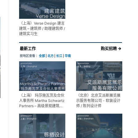
享
（上海）Verse Design 建言
建筑 – 建筑师 / 助理建筑师 /
建筑实习生
最新工作
购买招聘 →
按地区查看 ：
全部
|
北方
|
长江
|
华南
（上海） 玛莎施瓦茨及合伙
（北京）北京艾派斯展览展
人事务所 Martha Schwartz
示服务有限公司 - 软装设计
Partners – 高级景观建筑师
师 / 陈列设计师
Senior Landscape
Designer / 景观建筑师
Landscape Designer