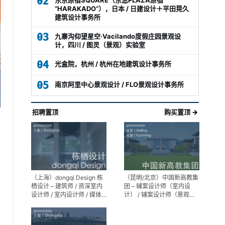
02
“HARAKADO”），日本 / 日建设计＋平田晃久
建筑设计事务所
03
九寨沟仰望星空·Vacilando度假庄园景观设
计，四川 / 图灵（景观）实验室
04
光盒院，杭州 / 杭州在地建筑设计事务所
05
南京阿里中心景观设计 / FLO景观设计事务所
招聘置顶
购买置顶 →
（上海）dongqi Design 栋
（昆明/北京）中国新高教集
栖设计 – 建筑师 / 资深室内
团 – 辅案设计师（室内设
设计师 / 室内设计师 / 媒体
计） / 辅案设计师（景观设
及公共关系主管 / 设计实习
计）/ 生活空间组长/教学空
生（常年招聘）
间组长 / 平面设计高级经理 /
展陈设计高级经理