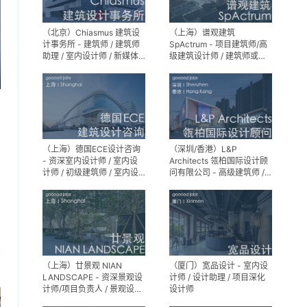
（北京）Chiasmus 建筑设
（上海）谱观建筑
计事务所 - 建筑师 / 建筑师
SpActrum - 项目建筑师/高
助理 / 室内设计师 / 新媒体
级建筑设计师 / 建筑师或助
公关 / 建筑实习生
理建筑师 / 室内设计师 / 新
媒体助理 / 实习生（建筑设
计/媒体，长期有效）
（上海）德国ECE设计咨询
（深圳/香港）L&P
- 资深室内设计师 / 室内设
Architects 瓴柏国际设计顾
计师 / 初级建筑师 / 室内设
问有限公司 - 高级建筑师 /
计师（后期）/ 建筑室内实
建筑设计师 / 资深别墅豪宅
习生
精装设计师
享
（上海）廿景观 NIAN
（厦门）宽品设计 - 室内设
LANDSCAPE - 资深景观设
计师 / 设计助理 / 项目深化
计师/项目负责人 / 景观设计
设计师
师 / 景观设计实习生