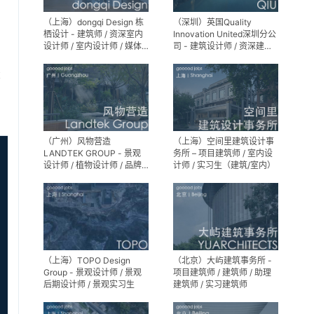
（上海）dongqi Design 栋
（深圳）英国Quality
栖设计 - 建筑师 / 资深室内
Innovation United深圳分公
设计师 / 室内设计师 / 媒体
司 - 建筑设计师 / 资深建筑
及公共关系主管 / 设计实习
设计师 / 室内设计师 / 设计
生（常年招聘）
实习生
享
（广州）风物营造
（上海）空间里建筑设计事
LANDTEK GROUP - 景观
务所 – 项目建筑师 / 室内设
设计师 / 植物设计师 / 品牌
计师 / 实习生（建筑/室内）
运营 / 实习生
（上海）TOPO Design
（北京）大屿建筑事务所 -
Group - 景观设计师 / 景观
项目建筑师 / 建筑师 / 助理
后期设计师 / 景观实习生
建筑师 / 实习建筑师