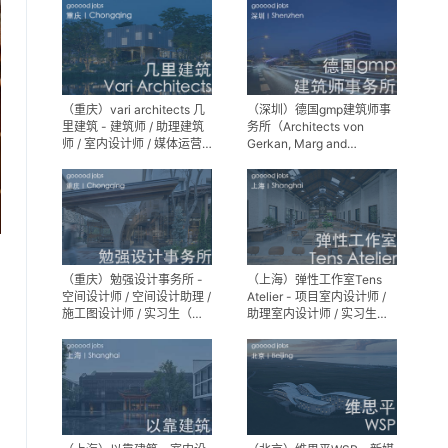
（重庆）vari architects 几
（深圳）德国gmp建筑师事
里建筑 - 建筑师 / 助理建筑
务所（Architects von
师 / 室内设计师 / 媒体运营
Gerkan, Marg and
专员 / 实习生
Partner）- 建筑实习生
（重庆）勉强设计事务所 -
（上海）弹性工作室Tens
空间设计师 / 空间设计助理 /
Atelier - 项目室内设计师 /
施工图设计师 / 实习生（长
助理室内设计师 / 实习生
期招募）
（长期招募）