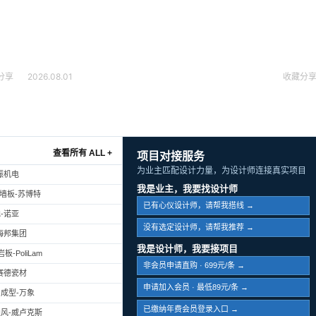
分享
2026.08.01
收藏
分
查看所有 ALL +
项目对接服务
为业主匹配设计力量，为设计师连接真实项目
振机电
我是业主，我要找设计师
幕墙板-苏博特
已有心仪设计师，请帮我搭线 →
-诺亚
没有选定设计师，请帮我推荐 →
海邦集团
我是设计师，我要接项目
-PoliLam
非会员申请直购 · 699元/条 →
赛德瓷材
申请加入会员 · 最低89元/条 →
成型-万象
已缴纳年费会员登录入口 →
风-威卢克斯