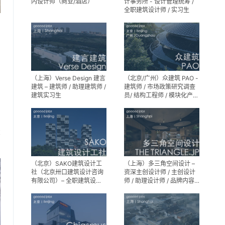
内设计师（商业/酒店）
计事务所 - 设计管理统筹 /
全职建筑设计师 / 实习生
（上海）Verse Design 建言
（北京/广州）众建筑 PAO -
建筑 – 建筑师 / 助理建筑师 /
建筑师 / 市场政策研究调查
建筑实习生
员/ 结构工程师 / 模块化产品
建筑设计师 / 室内装修工程
师 / 机电工程师 / 实习生
享
（北京）SAKO建筑设计工
（上海）多三角空间设计 –
社（北京卅口建筑设计咨询
资深主创设计师 / 主创设计
有限公司）– 全职建筑设计
师 / 助理设计师 / 品牌内容
师
运营负责人