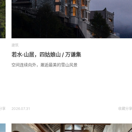
建筑
若水·山居，四姑娘山 / 万谦集
空间连续向外，邂逅最美的雪山风景
分享
2026.07.31
收藏
分