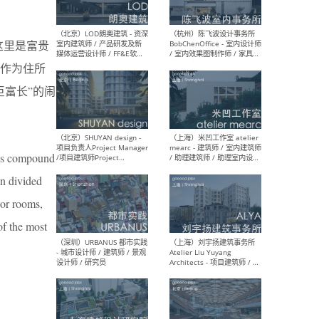
这里是富贵
（大理）之间建筑
（西
作为住所
ArCONNECT – 项目建筑师 /
研究
建筑师 / 助理建筑师 / 室内
主创
富长”的闹
设计师 / 实习生
景观
施工
this compound
（深圳）TOMO東木筑造 -
（广
en divided
室内设计师 / 资深深化设计
所 
师 / AIGC内容编辑(室内设计
理设
oor rooms,
方向) / 照明设计师 / 软装设
新媒
计师
生
of the most
（北京）LOD朗奥建筑 - 资深
（杭
室内建筑师 / 产品研发及新
Bob