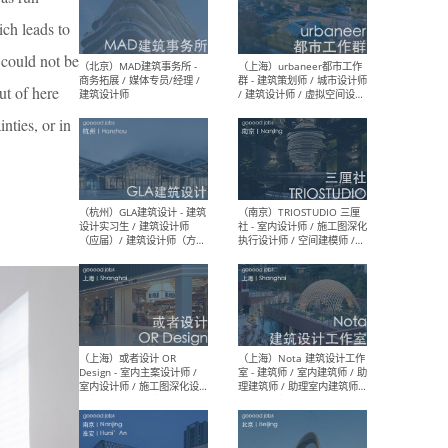
幕墙 / BIM / 成本 / 工程 / 运
生
营 / 品牌 / 观点views / 实习
ich leads to
等
 could not be
ut of here
nties, or in
（北京）MAT 超级建筑事务
（深圳
所 - 项目建筑师 / 初级建筑
景观
师/助理建筑师 / 室内建筑师
业设
/ 实习生
（北京）MAD建筑事务所 -
（上
商务拓展 / 媒体专员/经理 /
群 
建筑设计师
/ 
师 