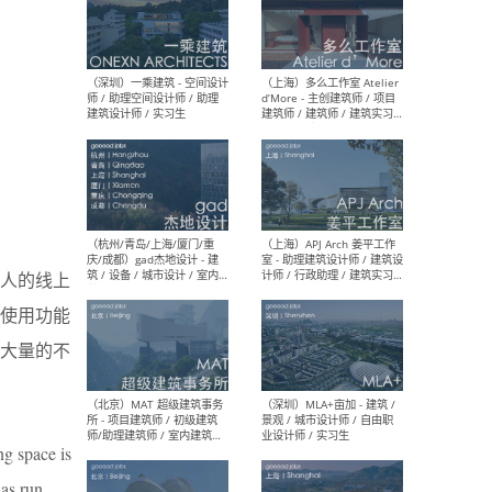
（上海）彬蔚致正建筑工作
（上海
室 – 项目建筑师 / 助理建筑
德佳
师 / 实习生
设计
（深圳）一乘建筑 - 空间设计
（上
师 / 助理空间设计师 / 助理
d’M
个人的线上
建筑设计师 / 实习生
建筑
生 
使用功能
大量的不
（杭州/青岛/上海/厦门/重
（上海
ng space is
庆/成都）gad杰地设计 - 建
室 
筑 / 设备 / 城市设计 / 室内 /
计师
was run