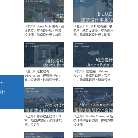
最新工作
按地区查看 ：
全部
|
北方
|
长江
|
华南
（杭州）LiangArch 梁筑 - 设
（北
计总监 / 室内设计师 / 软装
务所
设计师 / 助理设计师 / AI设计
师 
师 / 施工图深化设计师 / 品
室内
牌商务总助
广
选材
→
（厦门）退化建筑
（杭
devolution - 建筑设计师 /
Fab
室内设计师 / 软装设计师 /
生 
项目统筹 / 合伙人助理
师