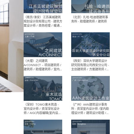
（杭州）GLA建筑设计 - 建筑
（南京
设计实习生 / 建筑设计师
社 
（应届）/ 建筑设计师（方案
执行
设计）/ 建筑设计师（施工
实习
图）/ 结构设计师 / 给排水设
计师
（上海）或者设计 OR
（上
Design - 室内主案设计师 /
室 -
室内设计师 / 施工图深化设
理建
计师 / 室内设计助理 / 新媒
实习
体运营
请）
（南京/淮安）江苏美城建筑
（北
规划设计院有限公司 - 建筑方
务所
案设计师 / 商务经理 / 暖通
设计师 / 造价工程师