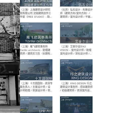
媒体运营设计师 / FF&E软装
/ 
设计师 / 深化设计师 / 实习
装设
生
（北京）SHUYAN design -
（上
项目负责人Project Manager
mea
/项目建筑师Project
/ 
Architect / 助理建筑师
师 
Assistant Architect / 创始
请）
人助理Founder's Assistant
/ 实习生Intern
（深圳）URBANUS 都市实践
（上
- 城市设计师 / 建筑师 / 景观
Atel
设计师 / 研究员
Arc
媒体
生（