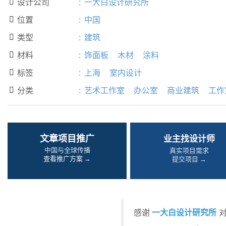
设计公司
:
一大白设计研究所

位置
:
中国

类型
:
建筑

材料
:
饰面板
木材
涂料

标签
:
上海
室内设计

分类
:
艺术工作室
办公室
商业建筑
工作

文章项目推广
业主找设计师
中国与全球传播
真实项目需求
查看推广方案 →
提交项目 →
一大白设计研究所
感谢
对