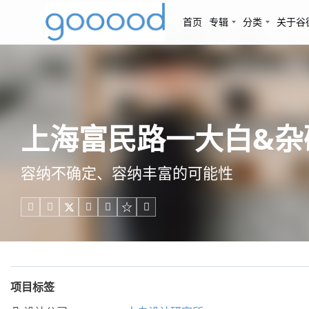
首页
专辑
分类
关于谷
上海富民路一大白&杂碎工
容纳不确定、容纳丰富的可能性





项目标签