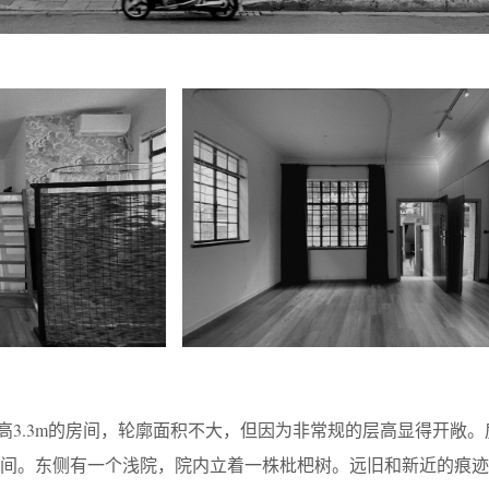
m，高3.3m的房间，轮廓面积不大，但因为非常规的层高显得开敞
生间。东侧有一个浅院，院内立着一株枇杷树。远旧和新近的痕迹