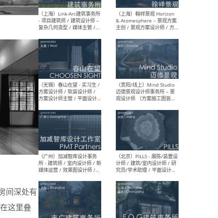
（上海）上海建筑设计研究
（北
院有限公司 沈钺建筑创作工
师（
作室（FREE STUDIO）- 助理
建筑
建筑师 / 驻场建筑师 / 实习
设计
生
实习
（上海）雁飞建筑事务所
（上
Yanfei architects - 助理建
VIS
筑师 / 建筑实习生（长期有
室内
效）
软装
（上海）十方圆国际 - 资深专
（上海
案负责人 / 主案设计师 / 设
建筑
。房间深处有
计师助理 / 软装设计师 / 软
/ 
装设计师助理
师 
在这里叠