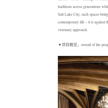
traditions across generations whi
Salt Lake City, such spaces bridg
contemporary life – it is against
visionary approach.
▼项目概览，overall of the proj