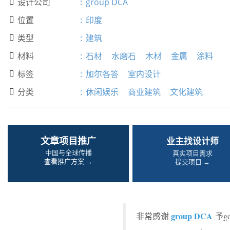
设计公司
:
group DCA

位置
:
印度

类型
:
建筑

材料
:
石材
水磨石
木材
金属
涂料

标签
:
加尔各答
室内设计

分类
:
休闲娱乐
商业建筑
文化建筑

文章项目推广
业主找设计师
中国与全球传播
真实项目需求
查看推广方案 →
提交项目 →
group DCA
非常感谢
予g