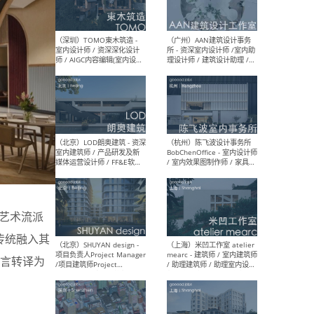
（南京/淮安）江苏美城建筑
（北
规划设计院有限公司 - 建筑方
务所
案设计师 / 商务经理 / 暖通
设计师 / 造价工程师
（大理）之间建筑
（西
ArCONNECT – 项目建筑师 /
研究
建筑师 / 助理建筑师 / 室内
主创
设计师 / 实习生
景观
施工
艺术流派
筑传统融入其
（深圳）TOMO東木筑造 -
（广
言转译为
室内设计师 / 资深深化设计
所 
师 / AIGC内容编辑(室内设计
理设
方向) / 照明设计师 / 软装设
新媒
计师
生