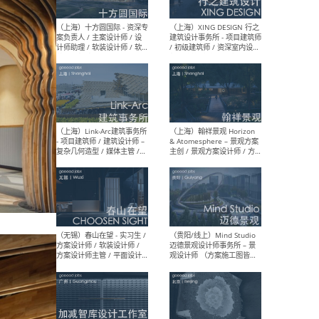
设计师 / 研究员
Arc
媒体
生（
（上海）上海建筑设计研究
（北
院有限公司 沈钺建筑创作工
师（
作室（FREE STUDIO）- 助理
建筑
建筑师 / 驻场建筑师 / 实习
设计
生
实习
（上海）雁飞建筑事务所
（上
Yanfei architects - 助理建
VIS
筑师 / 建筑实习生（长期有
室内
效）
软装