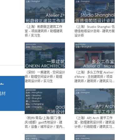
最新工作
按地区查看 ：
全部
|
北方
|
长江
|
华南
（上海）彬蔚致正建筑工作
（上海
室 – 项目建筑师 / 助理建筑
德佳
师 / 实习生
设计
广
选材
→
（深圳）一乘建筑 - 空间设计
（上
师 / 助理空间设计师 / 助理
d’M
建筑设计师 / 实习生
建筑
生 