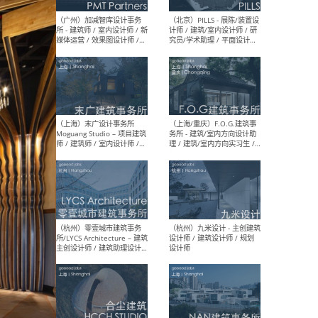
（上海）十方圆国际 - 资深专
（上海
案负责人 / 主案设计师 / 设
建筑
计师助理 / 软装设计师 / 软
/ 
装设计师助理
师 
（上海）Link-Arc建筑事务所
（上
- 项目建筑师 / 建筑设计师 –
& A
复杂几何造型 / 媒体主管 /
主创
学术研究专员 / 实习生计划
案深
软装
（方
（无锡）春山在望 - 实习生 /
（贵阳
方案设计师 / 软装设计师 /
迈德
方案设计师主管 / 平面设计
观设
师
可）