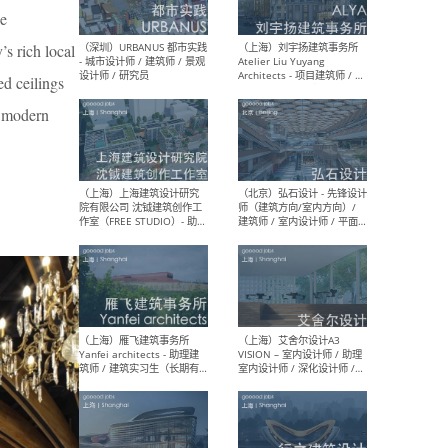
le
s rich local
（北京）LOD朗奥建筑 - 资深
（杭
ed ceilings
室内建筑师 / 产品研发及新
Bob
a modern
媒体运营设计师 / FF&E软装
/ 
设计师 / 深化设计师 / 实习
装设
生
（北京）SHUYAN design -
（上
项目负责人Project Manager
mea
/项目建筑师Project
/ 
Architect / 助理建筑师
师 
Assistant Architect / 创始
请）
人助理Founder's Assistant
/ 实习生Intern
（深圳）URBANUS 都市实践
（上
- 城市设计师 / 建筑师 / 景观
Atel