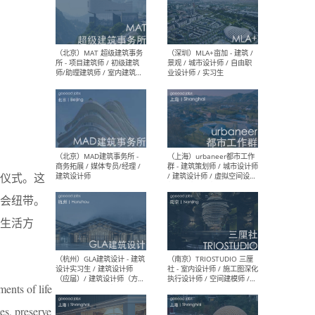
（杭州/青岛/上海/厦门/重
（上海
庆/成都）gad杰地设计 - 建
室 
筑 / 设备 / 城市设计 / 室内 /
计师
幕墙 / BIM / 成本 / 工程 / 运
生
营 / 品牌 / 观点views / 实习
等
（北京）MAT 超级建筑事务
（深圳
所 - 项目建筑师 / 初级建筑
景观
仪式。这
师/助理建筑师 / 室内建筑师
业设
会纽带。
/ 实习生
生活方
（北京）MAD建筑事务所 -
（上
ents of life
商务拓展 / 媒体专员/经理 /
群 
建筑设计师
/ 
es, preserve