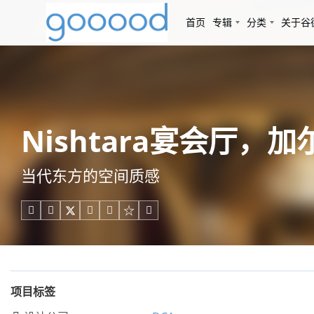
首页
专辑
分类
关于谷
Nishtara宴会厅，加尔各
当代东方的空间质感





项目标签