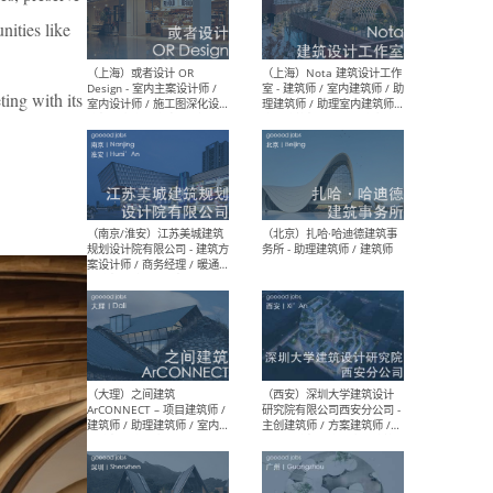
师 
nities like
ting with its
（杭州）GLA建筑设计 - 建筑
（南京
设计实习生 / 建筑设计师
社 
（应届）/ 建筑设计师（方案
执行
设计）/ 建筑设计师（施工
实习
图）/ 结构设计师 / 给排水设
计师
（上海）或者设计 OR
（上
Design - 室内主案设计师 /
室 -
室内设计师 / 施工图深化设
理建
计师 / 室内设计助理 / 新媒
实习
体运营
请）