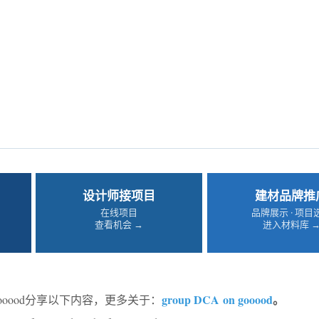
设计师接项目
建材品牌推
在线项目
品牌展示 · 项目
查看机会 →
进入材料库 
group DCA
on gooood
。
ooood分享以下内容，更多关于：