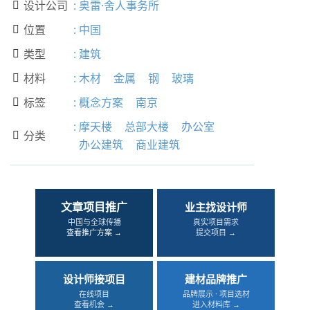
设计公司
:
奥雷·舍人事务所

位置
:
中国

类型
:
建筑

材料
:
木材
金属
钢
玻璃

标签
:
概念方案
南京

:
摩天楼
总部大楼
办公室
分类

办公建筑
商业建筑
文章项目推广
业主找设计师
中国与全球传播
真实项目需求
查看推广方案 →
提交项目 →
设计师接项目
建材品牌推广
在线项目
品牌展示 · 项目选材
查看机会 →
进入材料库 →