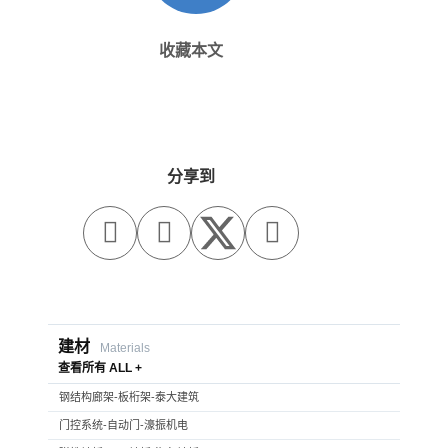
收藏本文
分享到



建材
Materials
查看所有 ALL +
钢结构廊架-板桁架-泰大建筑
门控系统-自动门-濠振机电