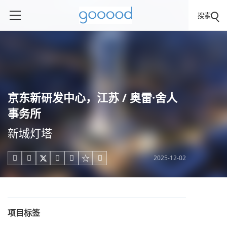
搜索
京东新研发中心，江苏 / 奥雷·舍人
事务所
新城灯塔
2025-12-02





项目标签