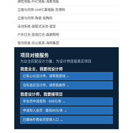
弹性地板-PVC地板-海象地板
立面与内饰-UHPC幕墙板-苏博特
立面与内饰-陶瓷-伯陶科
泳池系统-装配式泳池-诺亚
户外灯光-景观灯光-森朝照明
室内软装-办公家具-海邦集团
项目对接服务
为业主匹配设计力量，为设计师连接真实项目
我是业主，我要找设计师
已有心仪设计师，请帮我搭线 →
没有选定设计师，请帮我推荐 →
我是设计师，我要接项目
非会员申请直购 · 699元/条 →
申请加入会员 · 最低89元/条 →
已缴纳年费会员登录入口 →