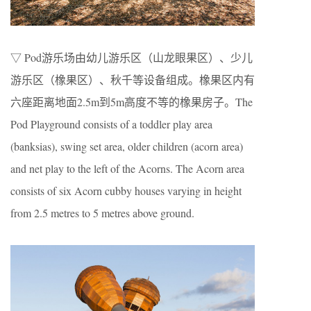
▽ Pod游乐场由幼儿游乐区（山龙眼果区）、少儿
游乐区（橡果区）、秋千等设备组成。橡果区内有
六座距离地面2.5m到5m高度不等的橡果房子。The
Pod Playground consists of a toddler play area
(banksias), swing set area, older children (acorn area)
and net play to the left of the Acorns. The Acorn area
consists of six Acorn cubby houses varying in height
from 2.5 metres to 5 metres above ground.