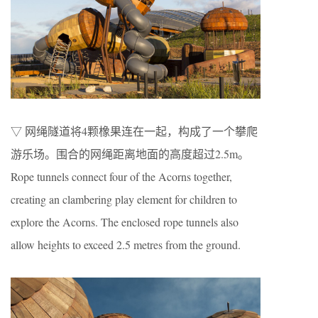
▽ 网绳隧道将4颗橡果连在一起，构成了一个攀爬
游乐场。围合的网绳距离地面的高度超过2.5m。
Rope tunnels connect four of the Acorns together,
creating an clambering play element for children to
explore the Acorns. The enclosed rope tunnels also
allow heights to exceed 2.5 metres from the ground.