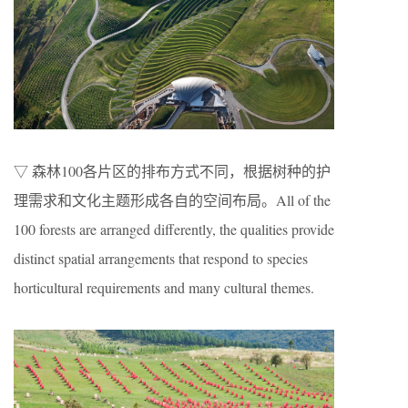
▽ 森林100各片区的排布方式不同，根据树种的护
理需求和文化主题形成各自的空间布局。All of the
100 forests are arranged differently, the qualities provide
distinct spatial arrangements that respond to species
horticultural requirements and many cultural themes.