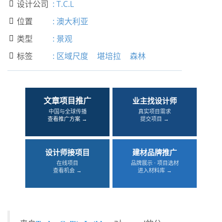
设计公司
:
T.C.L

位置
:
澳大利亚

类型
:
景观

标签
:
区域尺度
堪培拉
森林

文章项目推广
业主找设计师
中国与全球传播
真实项目需求
查看推广方案 →
提交项目 →
设计师接项目
建材品牌推广
在线项目
品牌展示 · 项目选材
查看机会 →
进入材料库 →