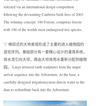
selected via an international design competition
following the devastating Canberra bush fires of 2003.
The winning concept; 100 Forests, comprises forests
with 100 of the worlds most endangered tree species.
▽ 梯田式的大地景观形成了主要的进入植物园的
游览序列。基础部分有一套精心设计的灌溉系统，
将水流引向大坝，再由大坝将用水重新分配到植物
园。 Large terraced earth sculptures form the major
arrival sequence into the Arboretum. At the base, a
carefully designed irrigationsystem directs water to the
dam to redistribute back into the Arboretum.