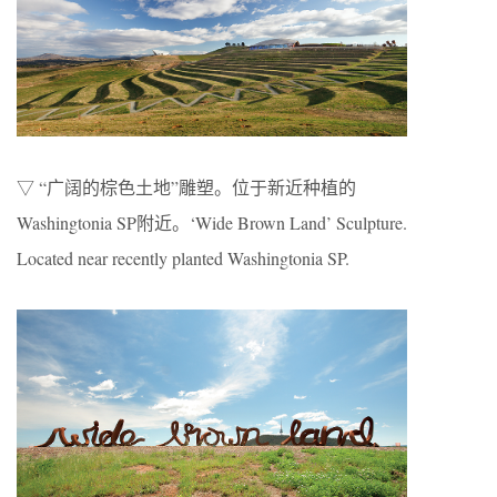
▽ “广阔的棕色土地”雕塑。位于新近种植的
Washingtonia SP附近。‘Wide Brown Land’ Sculpture.
Located near recently planted Washingtonia SP.