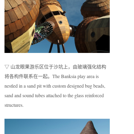
▽ 山龙眼果游乐区位于沙坑上，由玻璃强化结构
将各构件联系在一起。The Banksia play area is
nestled in a sand pit with custom designed bug beads,
sand and sound tubes attached to the glass reinforced
structures.