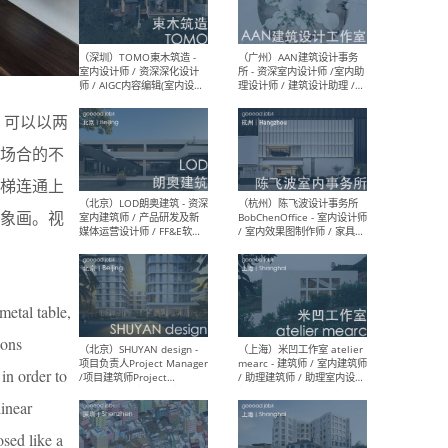
（南京/淮安）江苏美城建筑
（北
规划设计院有限公司 - 建筑方
务所
案设计师 / 商务经理 / 暖通
设计师 / 造价工程师
、可以以两
场合的不
梯连通上
（大理）之间建筑
（西
ArCONNECT – 项目建筑师 /
研究
象画。视
建筑师 / 助理建筑师 / 室内
主创
设计师 / 实习生
景观
施工
metal table,
ions
（深圳）TOMO東木筑造 -
（广
in order to
室内设计师 / 资深深化设计
所 
师 / AIGC内容编辑(室内设计
理设
linear
方向) / 照明设计师 / 软装设
新媒
计师
生
sed like a