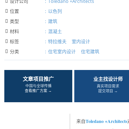
设计公司
:
Toledano +Architects

位置
:
以色列

类型
:
建筑

材料
:
混凝土

标签
:
特拉维夫
室内设计

分类
:
住宅室内设计
住宅建筑

文章项目推广
业主找设计师
中国与全球传播
真实项目需求
查看推广方案 →
提交项目 →
Toledano +Architects
来自