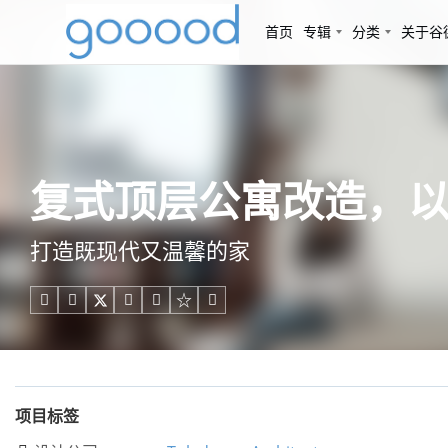
首页
专辑
分类
关于谷
复式顶层公寓改造，以色列 /
打造既现代又温馨的家





项目标签