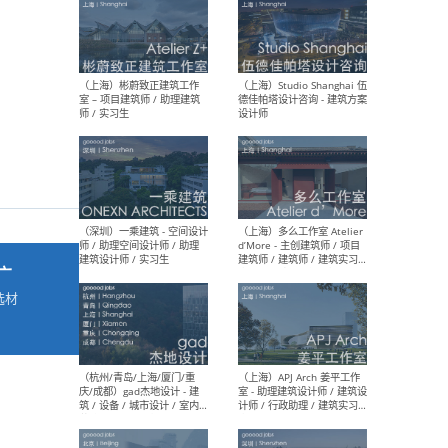
最新工作
按地区查看 ：
全部
|
北方
|
长江
|
华南
（上海）彬蔚致正建筑工作
（上海
室 – 项目建筑师 / 助理建筑
德佳
师 / 实习生
设计
广
选材
→
（深圳）一乘建筑 - 空间设计
（上
师 / 助理空间设计师 / 助理
d’M
建筑设计师 / 实习生
建筑
生 