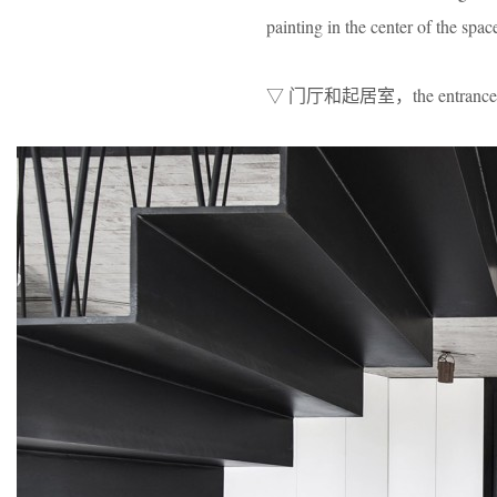
painting in the center of the spa
▽ 门厅和起居室，the entrance hall