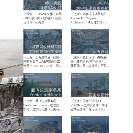
（北京）LOD朗奥建筑 - 资深
（杭
室内建筑师 / 产品研发及新
Bob
媒体运营设计师 / FF&E软装
/ 
设计师 / 深化设计师 / 实习
装设
生
（北京）SHUYAN design -
（上
项目负责人Project Manager
mea
/项目建筑师Project
/ 
Architect / 助理建筑师
师 
Assistant Architect / 创始
请）
人助理Founder's Assistant
/ 实习生Intern
（深圳）URBANUS 都市实践
（上
- 城市设计师 / 建筑师 / 景观
Atel