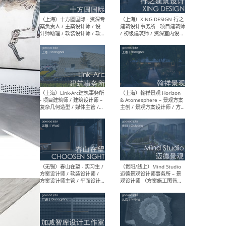
设计师 / 研究员
Arc
媒体
生（
（上海）上海建筑设计研究
（北
院有限公司 沈钺建筑创作工
师（
作室（FREE STUDIO）- 助理
建筑
建筑师 / 驻场建筑师 / 实习
设计
生
实习
（上海）雁飞建筑事务所
（上
Yanfei architects - 助理建
VIS
筑师 / 建筑实习生（长期有
室内
效）
软装