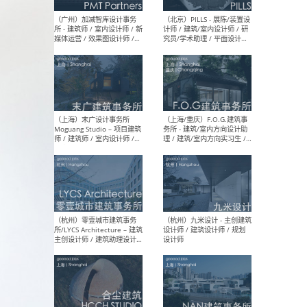
（上海）十方圆国际 - 资深专
（上海
案负责人 / 主案设计师 / 设
建筑
计师助理 / 软装设计师 / 软
/ 
装设计师助理
师 
（上海）Link-Arc建筑事务所
（上
- 项目建筑师 / 建筑设计师 –
& A
复杂几何造型 / 媒体主管 /
主创
学术研究专员 / 实习生计划
案深
软装
（方
（无锡）春山在望 - 实习生 /
（贵阳
方案设计师 / 软装设计师 /
迈德
方案设计师主管 / 平面设计
观设
师
可）