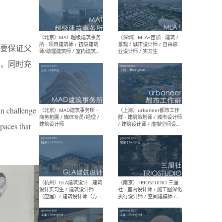
（杭州/青岛/上海/厦门/重
（上海
庆/成都）gad杰地设计 - 建
室 
要保证父
筑 / 设备 / 城市设计 / 室内 /
计师
幕墙 / BIM / 成本 / 工程 / 运
生
，同时充
营 / 品牌 / 观点views / 实习
等
in challenge
（北京）MAT 超级建筑事务
（深圳
所 - 项目建筑师 / 初级建筑
景观
paces that
师/助理建筑师 / 室内建筑师
业设
/ 实习生
（北京）MAD建筑事务所 -
（上
商务拓展 / 媒体专员/经理 /
群 
建筑设计师
/ 