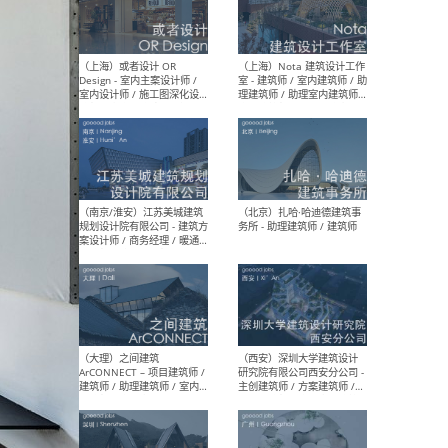
师 
（杭州）GLA建筑设计 - 建筑
（南京
设计实习生 / 建筑设计师
社 
（应届）/ 建筑设计师（方案
执行
设计）/ 建筑设计师（施工
实习
图）/ 结构设计师 / 给排水设
计师
（上海）或者设计 OR
（上
Design - 室内主案设计师 /
室 -
室内设计师 / 施工图深化设
理建
计师 / 室内设计助理 / 新媒
实习
体运营
请）