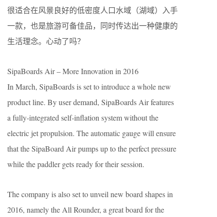
很适合在风景良好的低密度人口水域（湖域）入手
一款，也是旅游可备佳品，同时传达出一种健康的
生活理念。心动了吗？
SipaBoards Air – More Innovation in 2016
In March, SipaBoards is set to introduce a whole new
product line. By user demand, SipaBoards Air features
a fully-integrated self-inflation system without the
electric jet propulsion. The automatic gauge will ensure
that the SipaBoard Air pumps up to the perfect pressure
while the paddler gets ready for their session.
The company is also set to unveil new board shapes in
2016, namely the All Rounder, a great board for the