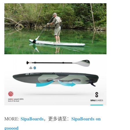
SipaBoards
SipaBoards on
MORE:
，更多请至：
gooood