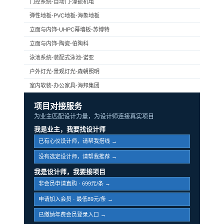
门控系统-自动门-濠振机电
弹性地板-PVC地板-海象地板
立面与内饰-UHPC幕墙板-苏博特
立面与内饰-陶瓷-伯陶科
泳池系统-装配式泳池-诺亚
户外灯光-景观灯光-森朝照明
室内软装-办公家具-海邦集团
项目对接服务
为业主匹配设计力量，为设计师连接真实项目
我是业主，我要找设计师
已有心仪设计师，请帮我搭线 →
没有选定设计师，请帮我推荐 →
我是设计师，我要接项目
非会员申请直购 · 699元/条 →
申请加入会员 · 最低89元/条 →
已缴纳年费会员登录入口 →