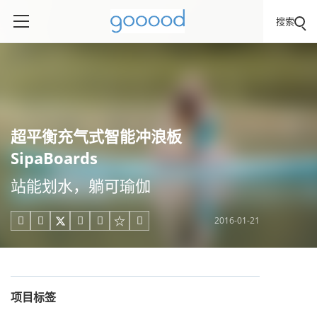
搜索
超平衡充气式智能冲浪板
SipaBoards
站能划水，躺可瑜伽
2016-01-21





项目标签