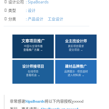
设计公司
:
SipaBoards

类型
:
设计

分类
:
产品设计
工业设计

文章项目推广
业主找设计师
中国与全球传播
真实项目需求
查看推广方案 →
提交项目 →
设计师接项目
建材品牌推广
在线项目
品牌展示 · 项目选材
查看机会 →
进入材料库 →
SipaBoards
非常感谢
将以下内容授权gooood
SipaBoards on gooood
发行。更多请至：