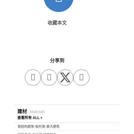
收藏本文
分享到



建材
Materials
查看所有 ALL +
钢结构廊架-板桁架-泰大建筑