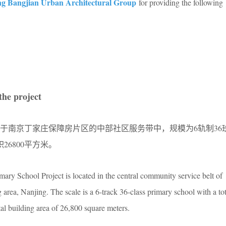
ng Bangjian Urban Architectural Group
for providing the following
he project
于南京丁家庄保障房片区的中部社区服务带中，规模为6轨制36
26800平方米。
ry School Project is located in the central community service belt of
area, Nanjing. The scale is a 6-track 36-class primary school with a tota
al building area of 26,800 square meters.