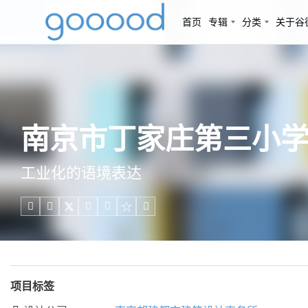
首页
专辑
分类
关于谷
南京市丁家庄第三小学
工业化的语境表达





项目标签