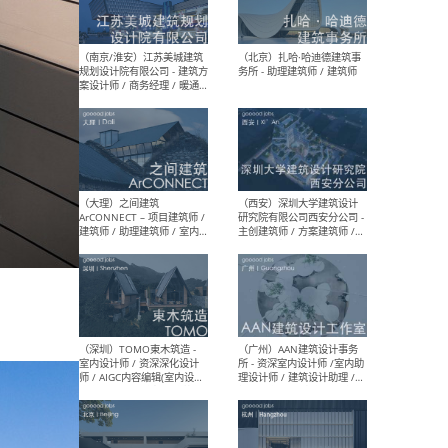
（杭州）GLA建筑设计 - 建筑
（南京
设计实习生 / 建筑设计师
社 
（应届）/ 建筑设计师（方案
执行
设计）/ 建筑设计师（施工
实习
图）/ 结构设计师 / 给排水设
计师
（上海）或者设计 OR
（上
Design - 室内主案设计师 /
室 -
室内设计师 / 施工图深化设
理建
计师 / 室内设计助理 / 新媒
实习
体运营
请）
（南京/淮安）江苏美城建筑
（北
规划设计院有限公司 - 建筑方
务所
案设计师 / 商务经理 / 暖通
设计师 / 造价工程师