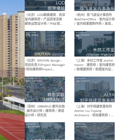
（大理）之间建筑
（西
ArCONNECT – 项目建筑师 /
研究
建筑师 / 助理建筑师 / 室内
主创
设计师 / 实习生
景观
施工
（深圳）TOMO東木筑造 -
（广
室内设计师 / 资深深化设计
所 
师 / AIGC内容编辑(室内设计
理设
方向) / 照明设计师 / 软装设
新媒
计师
生
（北京）LOD朗奥建筑 - 资深
（杭
室内建筑师 / 产品研发及新
Bob