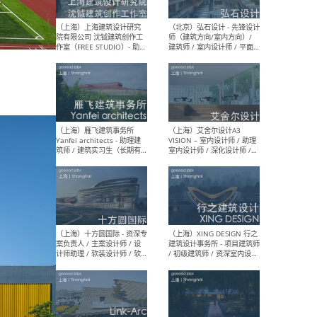
媒体运营设计师 / FF&E软装
/ 
设计师 / 深化设计师 / 实习
装设
生
（北京）SHUYAN design -
（上
项目负责人Project Manager
mea
/项目建筑师Project
/ 
Architect / 助理建筑师
师 
Assistant Architect / 创始
请）
人助理Founder's Assistant
/ 实习生Intern
（深圳）URBANUS 都市实践
（上
- 城市设计师 / 建筑师 / 景观
Atel
设计师 / 研究员
Arc
媒体
生（