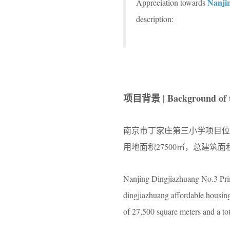
Nanji
Appreciation towards
description:
项目背景 | Background of t
南京市丁家庄第三小学项目位
用地面积27500㎡，总建筑面积
Nanjing Dingjiazhuang No.3 Prima
dingjiazhuang affordable housing 
of 27,500 square meters and a tot