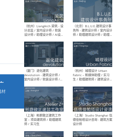
最新工作
按地区查看 ：
全部
|
北方
|
长江
|
华南
（杭州）LiangArch 梁筑 - 设
（北
计总监 / 室内设计师 / 软装
务所
设计师 / 助理设计师 / AI设计
师 
师 / 施工图深化设计师 / 品
室内
牌商务总助
广
选材
→
（厦门）退化建筑
（杭
devolution - 建筑设计师 /
Fab
室内设计师 / 软装设计师 /
生 
项目统筹 / 合伙人助理
师