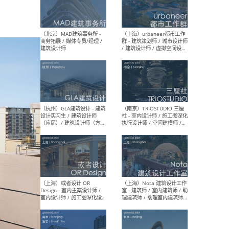
幕墙 / BIM / 成本 / 工程 / 运
生
营 / 品牌 / 观点views / 实习
等
（北京）MAT 超级建筑事务
（深圳
所 - 项目建筑师 / 初级建筑
景观
师/助理建筑师 / 室内建筑师
业设
/ 实习生
（北京）MAD建筑事务所 -
（上
商务拓展 / 媒体专员/经理 /
群 
建筑设计师
/ 
师 