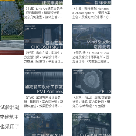
（上海）上海建筑设计研究
（北
院有限公司 沈钺建筑创作工
师（
作室（FREE STUDIO）- 助理
建筑
建筑师 / 驻场建筑师 / 实习
设计
生
实习
（上海）雁飞建筑事务所
（上
Yanfei architects - 助理建
VIS
筑师 / 建筑实习生（长期有
室内
效）
软装
试验混凝
（上海）十方圆国际 - 资深专
（上海
成建筑主
案负责人 / 主案设计师 / 设
建筑
计师助理 / 软装设计师 / 软
/ 
也采用了
装设计师助理
师 