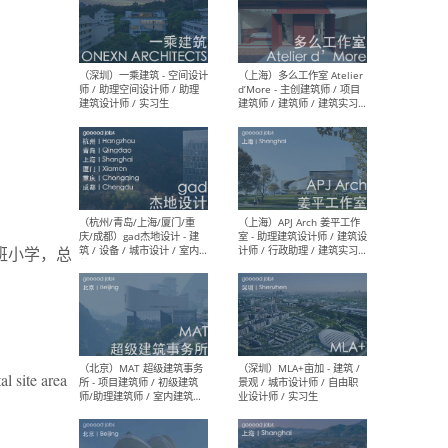
（上海）彬蔚致正建筑工作
（上海
室 – 项目建筑师 / 助理建筑
德佳
师 / 实习生
设计
（深圳）一乘建筑 - 空间设计
（上
师 / 助理空间设计师 / 助理
d’M
班小学，总
建筑设计师 / 实习生
建筑
生 
l site area
（杭州/青岛/上海/厦门/重
（上海
庆/成都）gad杰地设计 - 建
室 
筑 / 设备 / 城市设计 / 室内 /
计师