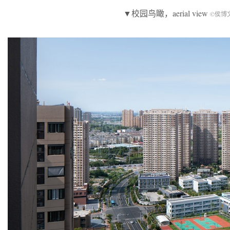
▼校园鸟瞰，aerial view
©侯博