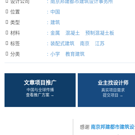
设计公司
:
南京邦建都市建筑设计事务所

位置
:
中国

类型
:
建筑

材料
:
金属
混凝土
预制混凝土板

标签
:
装配式建筑
南京
江苏

分类
:
小学
教育建筑

文章项目推广
业主找设计师
中国与全球传播
真实项目需求
查看推广方案 →
提交项目 →
南京邦建都市建筑设
感谢