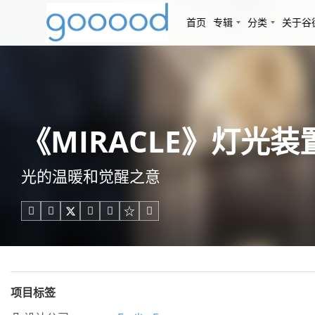
首页
专辑
分类
关于谷
《MIRACLE》灯光装置，
光的温暖和觉醒之意





项目标签