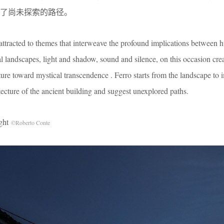
了尚未探索的路径。
attracted to themes that interweave the profound implications between
 landscapes, light and shadow, sound and silence, on this occasion cre
nature toward mystical transcendence . Ferro starts from the landscape t
hitecture of the ancient building and suggest unexplored paths.
ght
©Roberto Conte