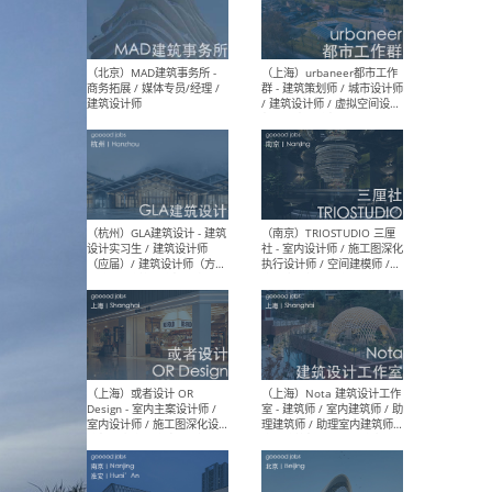
幕墙 / BIM / 成本 / 工程 / 运
生
营 / 品牌 / 观点views / 实习
等
（北京）MAT 超级建筑事务
（深圳
所 - 项目建筑师 / 初级建筑
景观
师/助理建筑师 / 室内建筑师
业设
/ 实习生
（北京）MAD建筑事务所 -
（上
商务拓展 / 媒体专员/经理 /
群 
建筑设计师
/ 
师 