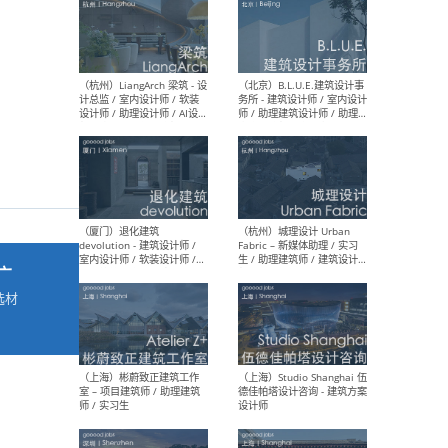
最新工作
按地区查看 ：
全部
|
北方
|
长江
|
华南
（杭州）LiangArch 梁筑 - 设
（北
计总监 / 室内设计师 / 软装
务所
设计师 / 助理设计师 / AI设计
师 
师 / 施工图深化设计师 / 品
室内
牌商务总助
广
选材
→
（厦门）退化建筑
（杭
devolution - 建筑设计师 /
Fab
室内设计师 / 软装设计师 /
生 
项目统筹 / 合伙人助理
师