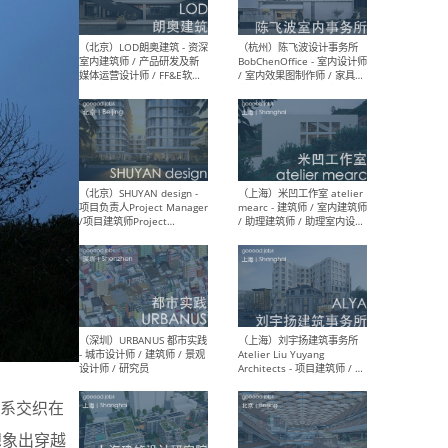
（大理）之间建筑
（西
ArCONNECT – 项目建筑师 /
研究
建筑师 / 助理建筑师 / 室内
主创
设计师 / 实习生
景观
施工
（深圳）TOMO東木筑造 -
（广
室内设计师 / 资深深化设计
所 
师 / AIGC内容编辑(室内设计
理设
方向) / 照明设计师 / 软装设
新媒
计师
生
系交织在
（北京）LOD朗奥建筑 - 资深
（杭
室内建筑师 / 产品研发及新
Bob
想象出穿越