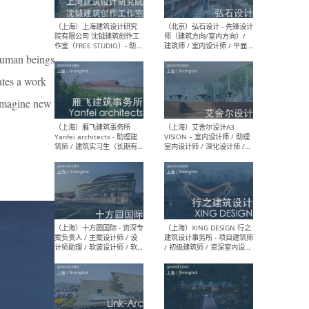
媒体运营设计师 / FF&E软装
/ 
设计师 / 深化设计师 / 实习
装设
生
 human beings
ates a work
（北京）SHUYAN design -
（上
o imagine new
项目负责人Project Manager
mea
/项目建筑师Project
/ 
Architect / 助理建筑师
师 
Assistant Architect / 创始
请）
人助理Founder's Assistant
/ 实习生Intern
（深圳）URBANUS 都市实践
（上
- 城市设计师 / 建筑师 / 景观
Atel
设计师 / 研究员
Arc
媒体
生（