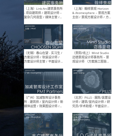
（上海）上海建筑设计研究
（北
院有限公司 沈钺建筑创作工
师（
作室（FREE STUDIO）- 助理
建筑
建筑师 / 驻场建筑师 / 实习
设计
生
实习
（上海）雁飞建筑事务所
（上
Yanfei architects - 助理建
VIS
筑师 / 建筑实习生（长期有
室内
效）
软装
（上海）十方圆国际 - 资深专
（上海
案负责人 / 主案设计师 / 设
建筑
计师助理 / 软装设计师 / 软
/ 
装设计师助理
师 