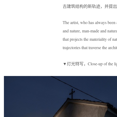
古建筑结构的新轨迹，并提出
The artist, who has always been 
and nature, man-made and natural
that projects the materiality of 
trajectories that traverse the arc
▼灯光特写，Close-up of the li