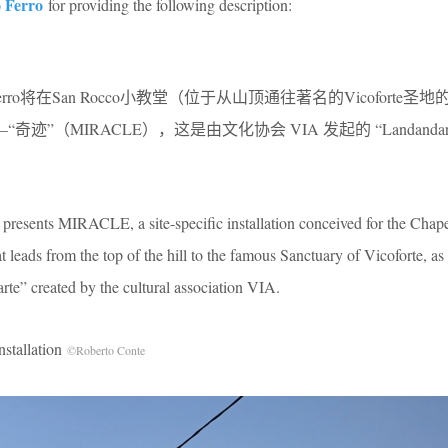
 Ferro
for providing the following description:
 Ferro将在San Rocco小教堂（位于从山顶通往著名的Vicoforte圣
（MIRACLE），这是由文化协会 VIA 发起的 “Landandart –
presents MIRACLE, a site-speciﬁc installation conceived for the Chap
 leads from the top of the hill to the famous Sanctuary of Vicoforte, as 
rte” created by the cultural association VIA.
tallation
©Roberto Conte