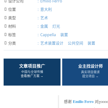
设计公司
:
Emilio Ferro

位置
:
意大利

类型
:
艺术

材料
:
金属
灯光

标签
:
Cappella
装置

分类
:
艺术装置设计
公共空间
装置

文章项目推广
业主找设计师
中国与全球传播
真实项目需求
查看推广方案 →
提交项目 →
Emilio Ferro
感谢
对goo