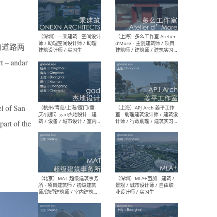
（上海）彬蔚致正建筑工作
（上海
室 – 项目建筑师 / 助理建筑
德佳
地的道路两
师 / 实习生
设计
 andar
el of San
（深圳）一乘建筑 - 空间设计
（上
师 / 助理空间设计师 / 助理
d’M
part of the
建筑设计师 / 实习生
建筑
生 
（杭州/青岛/上海/厦门/重
（上海
庆/成都）gad杰地设计 - 建
室 
筑 / 设备 / 城市设计 / 室内 /
计师