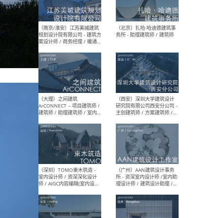
（杭州）GLA建筑设计 - 建筑
（南京
设计实习生 / 建筑设计师
社 
（应届）/ 建筑设计师（方案
执行
设计）/ 建筑设计师（施工
实习
图）/ 结构设计师 / 给排水设
计师
（上海）或者设计 OR
（上
Design - 室内主案设计师 /
室 -
室内设计师 / 施工图深化设
理建
计师 / 室内设计助理 / 新媒
实习
体运营
请）
（南京/淮安）江苏美城建筑
（北
规划设计院有限公司 - 建筑方
务所
案设计师 / 商务经理 / 暖通
设计师 / 造价工程师