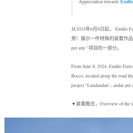
Emilio
Appreciation towards
从2024年6月8日起， Emilio
旁）展示一件特殊的装置作品–“奇迹”
per arte ”项目的一部分。
From June 8, 2024, Emilio Ferro 
Rocco, located along the road that
project “Landandart – andar per a
▼装置概览，Overview of the ins