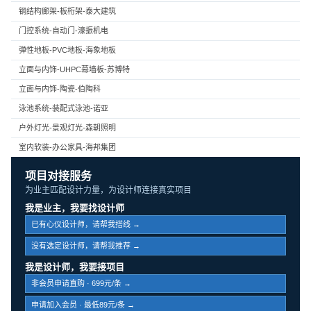
钢结构廊架-板桁架-泰大建筑
门控系统-自动门-濠振机电
弹性地板-PVC地板-海象地板
立面与内饰-UHPC幕墙板-苏博特
立面与内饰-陶瓷-伯陶科
泳池系统-装配式泳池-诺亚
户外灯光-景观灯光-森朝照明
室内软装-办公家具-海邦集团
项目对接服务
为业主匹配设计力量，为设计师连接真实项目
我是业主，我要找设计师
已有心仪设计师，请帮我搭线 →
没有选定设计师，请帮我推荐 →
我是设计师，我要接项目
非会员申请直购 · 699元/条 →
申请加入会员 · 最低89元/条 →