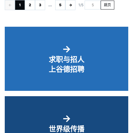
←
1
2
3
...
5
→
1/5
跳页
→
求职与招人
上谷德招聘
→
世界级传播