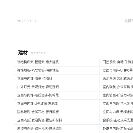
2025.03.13
收藏
建材
Materials
钢结构廊架-板桁架-泰大建筑
门控系统-自动门-濠
弹性地板-PVC地板-海象地板
立面与内饰-UHPC
立面与内饰-陶瓷-伯陶科
泳池系统-装配式泳池
户外灯光-景观灯光-森朝照明
室内软装-办公家具-
立面与内饰-哑质瓷砖-阿帕尼
室内墙面-纤倍力+熔岩板
立面与内饰-U型玻璃-东驰能
立面与内饰-艺术砖-
园林景观-金属石材-善行雕塑
立面与内饰-无模金属
立面-轻质发泡陶瓷-置信新材料
窗系统-主动式采光通
屋顶与外墙-绿色光伏-隆基绿能
外皮与内饰-岩板-西