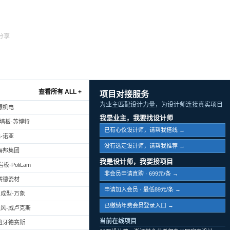
分享
查看所有 ALL +
项目对接服务
为业主匹配设计力量，为设计师连接真实项目
振机电
我是业主，我要找设计师
幕墙板-苏博特
已有心仪设计师，请帮我搭线 →
-诺亚
没有选定设计师，请帮我推荐 →
海邦集团
我是设计师，我要接项目
-PoliLam
非会员申请直购 · 699元/条 →
赛德瓷材
申请加入会员 · 最低89元/条 →
成型-万象
已缴纳年费会员登录入口 →
风-威卢克斯
当前在线项目
班牙德赛斯