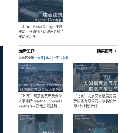
展陈设计高级经理
（上海）Verse Design 建言
建筑 – 建筑师 / 助理建筑师 /
建筑实习生
最新工作
购买招聘 →
按地区查看 ：
全部
|
北方
|
长江
|
华南
（上海） 玛莎施瓦茨及合伙
（北京）北京艾派斯展览展
人事务所 Martha Schwartz
示服务有限公司 - 软装设计
Partners – 高级景观建筑师
师 / 陈列设计师
Senior Landscape
Designer / 景观建筑师
Landscape Designer