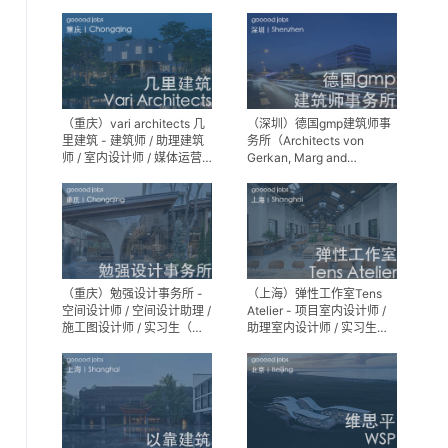
师 / 景观设计实习生
（重庆）vari architects 几
（深圳）德国gmp建筑师事
里建筑 - 建筑师 / 助理建筑
务所（Architects von
师 / 室内设计师 / 媒体运营
Gerkan, Marg and
专员 / 实习生
Partner）- 建筑实习生
（重庆）勉强设计事务所 -
（上海）弹性工作室Tens
空间设计师 / 空间设计助理 /
Atelier - 项目室内设计师 /
施工图设计师 / 实习生（长
助理室内设计师 / 实习生
期招募）
（长期招募）