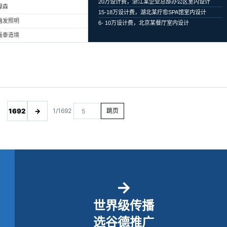
20万设计费，浙江某企业总部办公区室内设计
绿森
15-18万设计费，湖北某疗愈SPA馆室内设计
遍发照明
6- 10万设计费，北京某餐厅室内设计
磊泰造境
1692
→
1/1692
跳页
→
世界级传播
选谷德推广