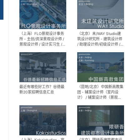
（上海）FLO景观设计事务
（北京）未/WAY Studio建
所 - 主创/资深景观设计师 /
筑设计研究所 - 建筑设计师
景观设计师 / 设计实习生 /
/ 助理设计师/初级设计师 /
商务行政助理 / 助理施工图
实习生 / 办公室行政与商务
设计师
助理
最近有哪些好工作？谷德最
（昆明/北京）中国新高教集
新20家招聘信息汇总
团 - 辅案设计师（室内设
计） / 辅案设计师（景观设
计）/ 生活空间组长/教学空
间组长 / 平面设计高级经理 /
展陈设计高级经理
（上海）Kokaistudios - 室
（北京）隈研吾建筑都市设