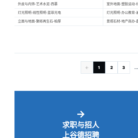
外皮与内饰-艺术水泥-西慕
室外地面-塑胶运动-
灯光照明-线性照明-蓝菲光电
灯光照明-办公教育-
立面与地面-聚砾再生石-柏厚
景观石材-地产商办-
←
1
2
3
...
→
求职与招人
上谷德招聘