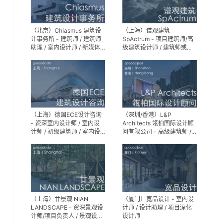
（北京）Chiasmus 建筑设
（上海）谱观建筑
计事务所 - 建筑师 / 建筑师
SpActrum - 项目建筑师/高
助理 / 室内设计师 / 新媒体
级建筑设计师 / 建筑师或助
公关 / 建筑实习生
理建筑师 / 室内设计师 / 新
媒体助理 / 实习生（建筑设
计/媒体，长期有效）
（上海）德国ECE设计咨询
（深圳/香港）L&P
- 资深室内设计师 / 室内设
Architects 瓴柏国际设计顾
计师 / 初级建筑师 / 室内设
问有限公司 - 高级建筑师 /
计师（后期）/ 建筑室内实
建筑设计师 / 资深别墅豪宅
习生
精装设计师
（上海）廿景观 NIAN
（厦门）宽品设计 - 室内设
LANDSCAPE - 资深景观设
计师 / 设计助理 / 项目深化
计师/项目负责人 / 景观设计
设计师