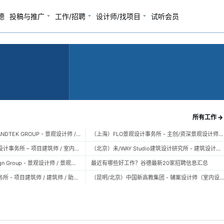
德
投稿与推广
工作/招聘
设计师/找项目
试听会员
所有工作 →
（广州）风物营造 LANDTEK GROUP - 景观设计师 / 植物设计师 / 品牌运营 / 实习生
（上海）FLO景观设计事务所 - 主创/资深景观设计师 / 景观设计师 / 设计实习生 / 商务行政助理 / 助理施工图设计师
（上海）空间里建筑设计事务所 – 项目建筑师 / 室内设计师 / 实习生（建筑/室内）
（北京）未/WAY Studio建筑设计研究所 - 建筑设计师 / 助理设计师/初级设计师 / 实习生 / 办公室行政与商务助理
（上海）TOPO Design Group - 景观设计师 / 景观后期设计师 / 景观实习生
最近有哪些好工作？谷德最新20家招聘信息汇总
（北京）大屿建筑事务所 - 项目建筑师 / 建筑师 / 助理建筑师 / 实习建筑师
（昆明/北京）中国新高教集团 - 辅案设计师（室内设计） / 辅案设计师（景观设计）/ 生活空间组长/教学空间组长 / 平面设计高级经理 / 展陈设计高