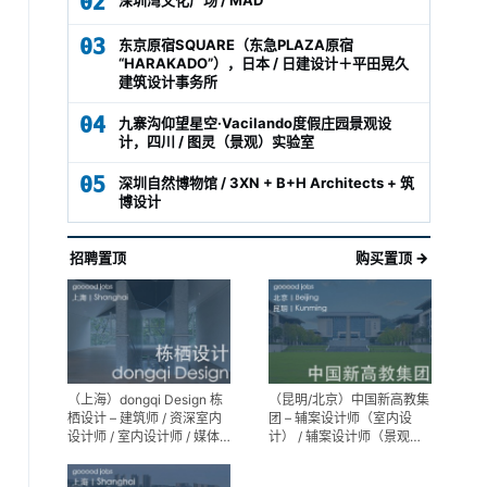
02
03
东京原宿SQUARE（东急PLAZA原宿
“HARAKADO”），日本 / 日建设计＋平田晃久
建筑设计事务所
04
九寨沟仰望星空·Vacilando度假庄园景观设
计，四川 / 图灵（景观）实验室
05
深圳自然博物馆 / 3XN + B+H Architects + 筑
博设计
招聘置顶
购买置顶 →
（上海）dongqi Design 栋
（昆明/北京）中国新高教集
栖设计 – 建筑师 / 资深室内
团 – 辅案设计师（室内设
设计师 / 室内设计师 / 媒体
计） / 辅案设计师（景观设
及公共关系主管 / 设计实习
计）/ 生活空间组长/教学空
生（常年招聘）
间组长 / 平面设计高级经理 /