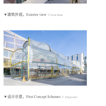
▼建筑外观，Exterior view
© Iwan Baan
▼设计示意，First Concept Schemes
© Selgascano