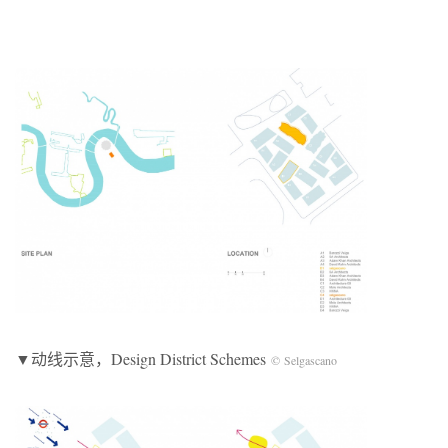
▼动线示意，Design District Schemes
© Selgascano