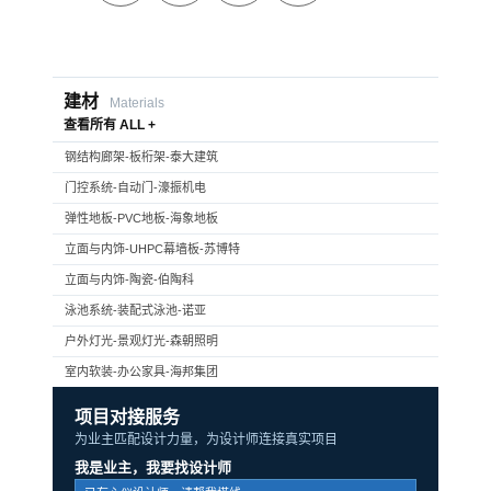
建材
Materials
查看所有 ALL +
钢结构廊架-板桁架-泰大建筑
门控系统-自动门-濠振机电
弹性地板-PVC地板-海象地板
立面与内饰-UHPC幕墙板-苏博特
立面与内饰-陶瓷-伯陶科
泳池系统-装配式泳池-诺亚
户外灯光-景观灯光-森朝照明
室内软装-办公家具-海邦集团
项目对接服务
为业主匹配设计力量，为设计师连接真实项目
我是业主，我要找设计师