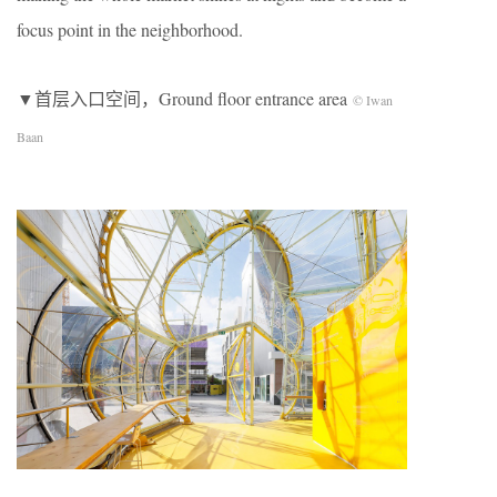
focus point in the neighborhood.
▼首层入口空间，Ground floor entrance area
© Iwan
Baan