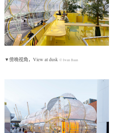
▼傍晚视角，View at dusk
© Iwan Baan