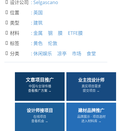
设计公司
:
Selgascano

位置
:
英国

类型
:
建筑

材料
:
金属
钢
膜
ETFE膜

标签
:
黄色
伦敦

分类
:
休闲娱乐
凉亭
市场
食堂

文章项目推广
业主找设计师
中国与全球传播
真实项目需求
查看推广方案 →
提交项目 →
设计师接项目
建材品牌推广
在线项目
品牌展示 · 项目选材
查看机会 →
进入材料库 →