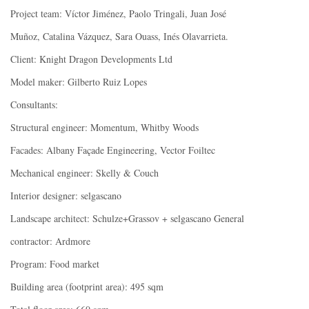
Project team: Víctor Jiménez, Paolo Tringali, Juan José
Muñoz, Catalina Vázquez, Sara Ouass, Inés Olavarrieta.
Client: Knight Dragon Developments Ltd
Model maker: Gilberto Ruiz Lopes
Consultants:
Structural engineer: Momentum, Whitby Woods
Facades: Albany Façade Engineering, Vector Foiltec
Mechanical engineer: Skelly & Couch
Interior designer: selgascano
Landscape architect: Schulze+Grassov + selgascano General
contractor: Ardmore
Program: Food market
Building area (footprint area): 495 sqm