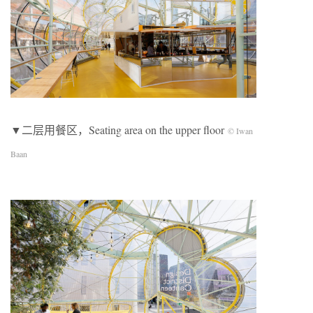
▼二层用餐区，Seating area on the upper floor
© Iwan
Baan