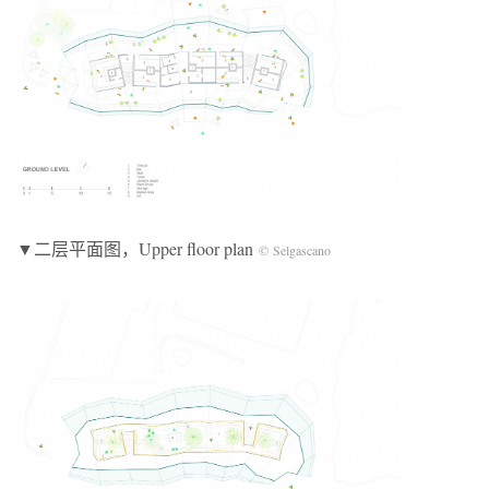
▼二层平面图，Upper floor plan
© Selgascano