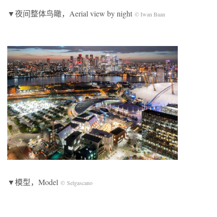
▼夜间整体鸟瞰，Aerial view by night
© Iwan Baan
▼模型，Model
© Selgascano