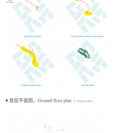
▼首层平面图，Ground floor plan
© Selgascano