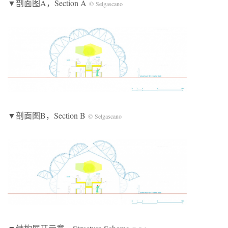
▼剖面图A，Section A
© Selgascano
▼剖面图B，Section B
© Selgascano