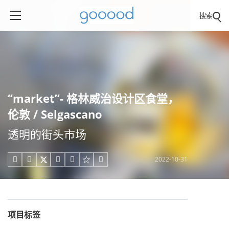
搜索
“market”- 格林威治设计区食堂，
伦敦 / Selgascano
透明的街头市场
2022-10-31





项目标签