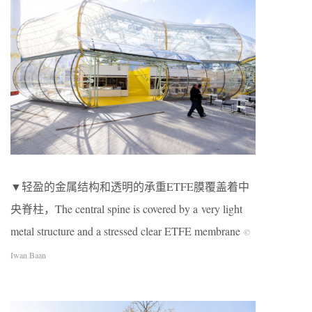
▼轻盈的金属结构和透明的承重ETFE膜覆盖着中
央脊柱，The central spine is covered by a very light
metal structure and a stressed clear ETFE membrane
©
Iwan Baan