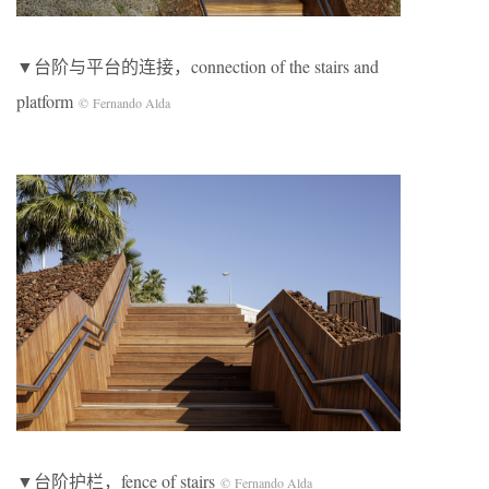
▼台阶与平台的连接，connection of the stairs and
platform
© Fernando Alda
▼台阶护栏，fence of stairs
© Fernando Alda