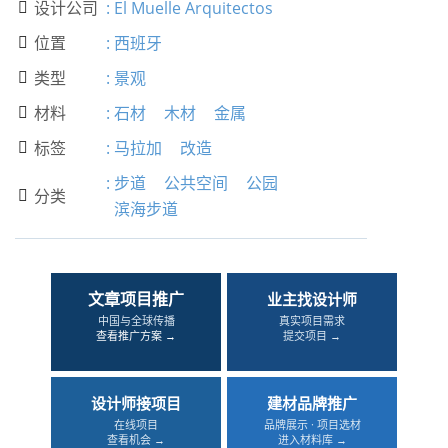
设计公司
:
El Muelle Arquitectos

位置
:
西班牙

类型
:
景观

材料
:
石材
木材
金属

标签
:
马拉加
改造

:
步道
公共空间
公园
分类

滨海步道
文章项目推广
业主找设计师
中国与全球传播
真实项目需求
查看推广方案 →
提交项目 →
设计师接项目
建材品牌推广
在线项目
品牌展示 · 项目选材
查看机会 →
进入材料库 →