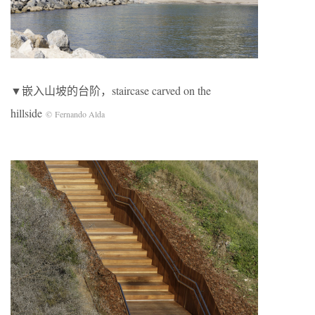
▼嵌入山坡的台阶，staircase carved on the
hillside
© Fernando Alda