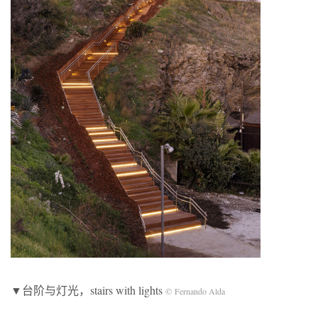
▼台阶与灯光，stairs with lights
© Fernando Alda