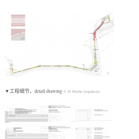
▼工程细节，detail drawing
© El Muelle Arquitectos