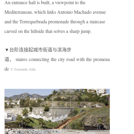
An entrance hall is built, a viewpoint to the
Mediterranean, which links Antonio Machado avenue
and the Torrequebrada promenade through a staircase
carved on the hillside that solves a sharp jump.
▼台阶连接起城市街道与滨海步
道， staires connecting the city road with the promena
de
© Fernando Alda