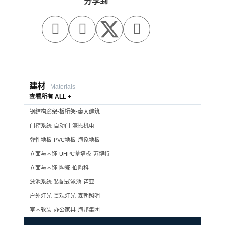
分享到



建材
Materials
查看所有 ALL +
钢结构廊架-板桁架-泰大建筑
门控系统-自动门-濠振机电
弹性地板-PVC地板-海象地板
立面与内饰-UHPC幕墙板-苏博特
立面与内饰-陶瓷-伯陶科
泳池系统-装配式泳池-诺亚
户外灯光-景观灯光-森朝照明
室内软装-办公家具-海邦集团