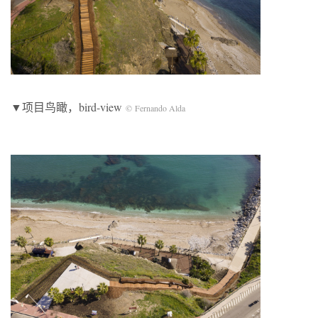
▼项目鸟瞰，bird-view
© Fernando Alda