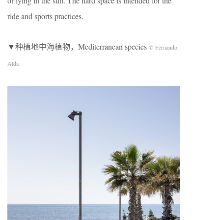
or lying in the sun. The hard space is intended for the
ride and sports practices.
▼种植地中海植物，Mediterranean species
© Fernando
Alda