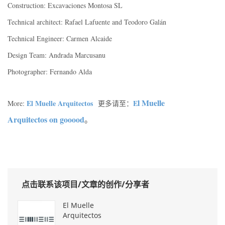
Construction: Excavaciones Montosa SL
Technical architect: Rafael Lafuente and Teodoro Galán
Technical Engineer: Carmen Alcaide
Design Team: Andrada Marcusanu
Photographer: Fernando Alda
l Muelle
El Muelle Arquitectos
E
More:
更多请至：
Arquitectos on gooood
。
点击联系该项目/文章的创作/分享者
El Muelle
Arquitectos