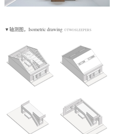
▼轴测图，Isometric drawing
©TWOSLEEPERS