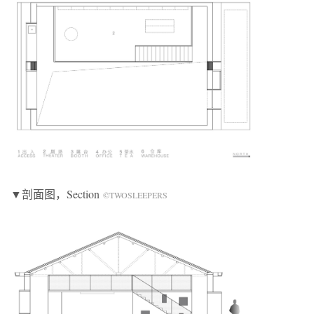
▼剖面图，Section
©TWOSLEEPERS