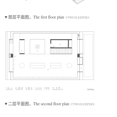
▼首层平面图，The first floor plan
©TWOSLEEPERS
▼二层平面图，The second floor plan
©TWOSLEEPERS