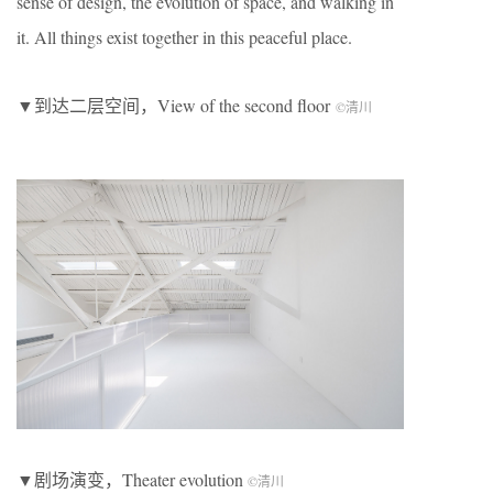
sense of design, the evolution of space, and walking in
it. All things exist together in this peaceful place.
▼到达二层空间，View of the second floor
©清川
▼剧场演变，Theater evolution
©清川