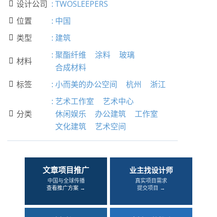
设计公司
:
TWOSLEEPERS

位置
:
中国

类型
:
建筑

:
聚酯纤维
涂料
玻璃
材料

合成材料
标签
:
小而美的办公空间
杭州
浙江

:
艺术工作室
艺术中心
分类
休闲娱乐
办公建筑
工作室

文化建筑
艺术空间
文章项目推广
业主找设计师
中国与全球传播
真实项目需求
查看推广方案 →
提交项目 →