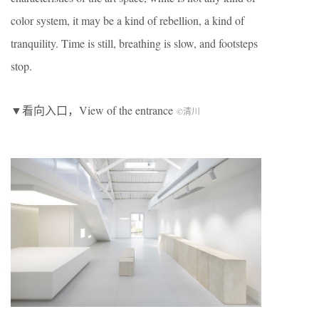
color system, it may be a kind of rebellion, a kind of
tranquility. Time is still, breathing is slow, and footsteps
stop.
▼看向入口，View of the entrance
©清川