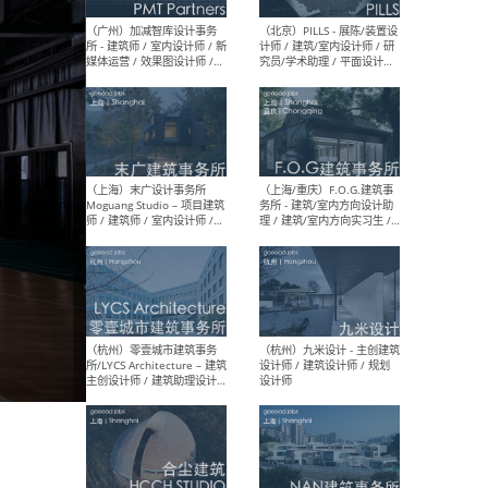
（上海）十方圆国际 - 资深专
（上海
案负责人 / 主案设计师 / 设
建筑
计师助理 / 软装设计师 / 软
/ 
装设计师助理
师 
（上海）Link-Arc建筑事务所
（上
- 项目建筑师 / 建筑设计师 –
& A
复杂几何造型 / 媒体主管 /
主创
学术研究专员 / 实习生计划
案深
软装
（方
（无锡）春山在望 - 实习生 /
（贵阳
方案设计师 / 软装设计师 /
迈德
方案设计师主管 / 平面设计
观设
师
可）