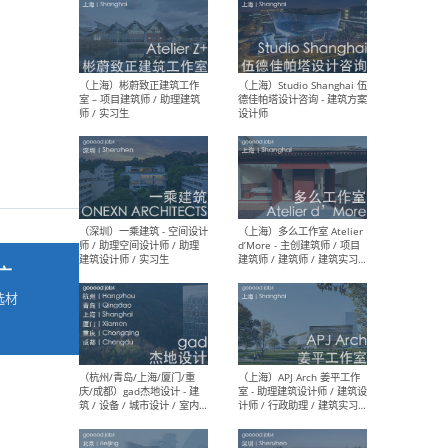
最新工作
按地区查看 ：
全部
|
北方
|
长江
|
华南
（上海）彬蔚致正建筑工作
（上海
室 – 项目建筑师 / 助理建筑
德佳
师 / 实习生
设计
广
选材
→
（深圳）一乘建筑 - 空间设计
（上
师 / 助理空间设计师 / 助理
d’M
建筑设计师 / 实习生
建筑
生 