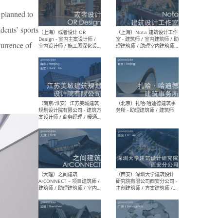
师 
 planned to
dents’ sports
currence of
（杭州）GLA建筑设计 - 建筑
（南京
设计实习生 / 建筑设计师
社 
（应届）/ 建筑设计师（方案
执行
设计）/ 建筑设计师（施工
实习
图）/ 结构设计师 / 给排水设
计师
（上海）或者设计 OR
（上
Design - 室内主案设计师 /
室 -
室内设计师 / 施工图深化设
理建
计师 / 室内设计助理 / 新媒
实习
体运营
请）