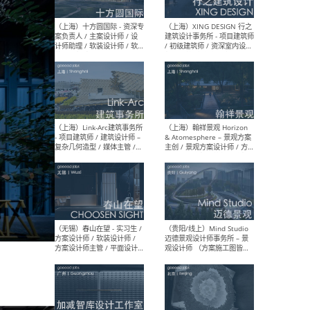
设计师 / 研究员
Arc
媒体
生（
（上海）上海建筑设计研究
（北
院有限公司 沈钺建筑创作工
师（
作室（FREE STUDIO）- 助理
建筑
建筑师 / 驻场建筑师 / 实习
设计
生
实习
（上海）雁飞建筑事务所
（上
Yanfei architects - 助理建
VIS
筑师 / 建筑实习生（长期有
室内
效）
软装