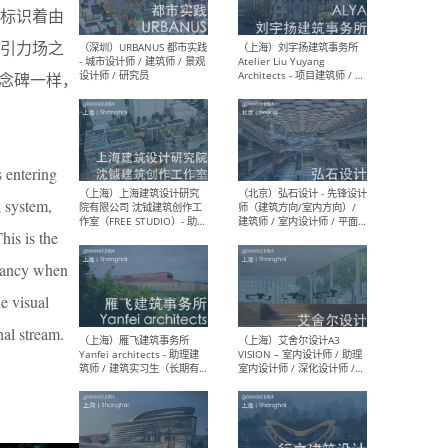
标识着由
引力场之
念碑一样，
（北京）LOD朗奥建筑 - 资深
（杭
室内建筑师 / 产品研发及新
Bob
媒体运营设计师 / FF&E软装
/ 
设计师 / 深化设计师 / 实习
装设
生
s entering
l system,
his is the
（北京）SHUYAN design -
（上
项目负责人Project Manager
mea
infancy when
/项目建筑师Project
/ 
Architect / 助理建筑师
师 
he visual
Assistant Architect / 创始
请）
人助理Founder's Assistant
nal stream.
/ 实习生Intern
（深圳）URBANUS 都市实践
（上
- 城市设计师 / 建筑师 / 景观
Atel