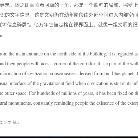
入建筑，随之即面临着回廊的一角，那是一个照壁的局部，照壁上
意识的文字信息，这是文明仍在幼年阶段由外部空间进入内部空间
的“信息碎屑”。亿万年它被定格在视界面上，就像一组文明的纪
。
om the main entrance on the north side of the building, it is regarded a
 and then people will faces a corner of the corridor. It is a part of the wal
formation of civilization consciousness derived from our blue planet. T
sual interface of the gravitational field when civilization is still in its 
the outer space. For hundreds of millions of years, it has been fixed on t
ultural monuments, constantly reminding people the existence of the exter
te
© 吴清山