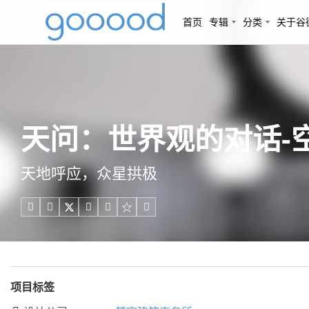
首页
专辑
分类
关于谷
天问：世界观的对话-空
天地呼应，众星拱极





项目标签