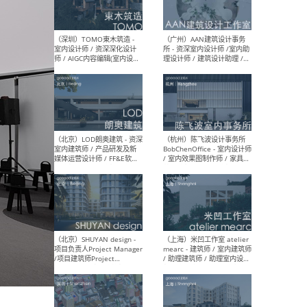
（南京/淮安）江苏美城建筑
（北
规划设计院有限公司 - 建筑方
务所
案设计师 / 商务经理 / 暖通
设计师 / 造价工程师
（大理）之间建筑
（西
ArCONNECT – 项目建筑师 /
研究
建筑师 / 助理建筑师 / 室内
主创
设计师 / 实习生
景观
施工
（深圳）TOMO東木筑造 -
（广
室内设计师 / 资深深化设计
所 
师 / AIGC内容编辑(室内设计
理设
方向) / 照明设计师 / 软装设
新媒
计师
生