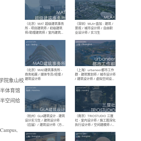
（杭州/青岛/上海/厦门/重
（上海
庆/成都）gad杰地设计 - 建
室 
筑 / 设备 / 城市设计 / 室内 /
计师
幕墙 / BIM / 成本 / 工程 / 运
生
营 / 品牌 / 观点views / 实习
等
（北京）MAT 超级建筑事务
（深圳
所 - 项目建筑师 / 初级建筑
景观
术学院象山校
师/助理建筑师 / 室内建筑师
业设
/ 实习生
半体育馆
半空间给
（北京）MAD建筑事务所 -
（上
 Campus,
商务拓展 / 媒体专员/经理 /
群 
建筑设计师
/ 