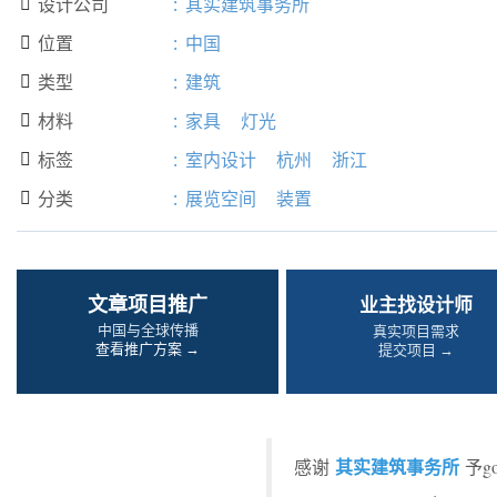
设计公司
:
其实建筑事务所

位置
:
中国

类型
:
建筑

材料
:
家具
灯光

标签
:
室内设计
杭州
浙江

分类
:
展览空间
装置

文章项目推广
业主找设计师
中国与全球传播
真实项目需求
查看推广方案 →
提交项目 →
其实建筑事务所
感谢
予g