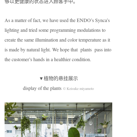
够以更健康的状态进入顾客手中。
As a matter of fact, we have used the ENDO’s Synca’s
lighting and tried some
programming
modulations to
create the same illumination and color temperature as it
is made by natural light.
We hope that plants pass into
the customer’s hands in a healthier condition.
▼植物的悬挂展示
display of the plants
© Keisuke miyamoto