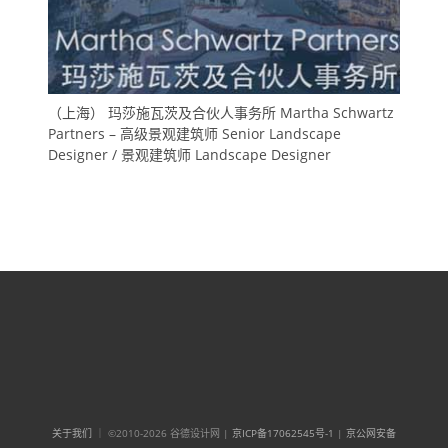
（上海） 玛莎施瓦茨及合伙人事务所 Martha Schwartz
Partners – 高级景观建筑师 Senior Landscape
Designer / 景观建筑师 Landscape Designer
关于我们
｜ ©2010-2026 谷德设计网 |
京ICP备17062545号-1
|
京公网安备