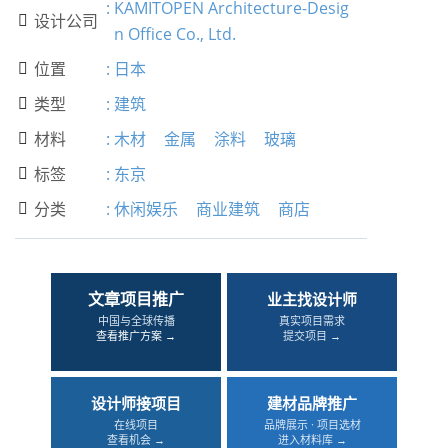
:
KAMITOPEN Architecture-Desig
设计公司

n Office Co., Ltd.
位置
:
日本

类型
:
建筑

材料
:
木材
金属
涂料
玻璃

标签
:
东京

分类
:
休闲娱乐
商业建筑
商店

文章项目推广
业主找设计师
中国与全球传播
真实项目需求
查看推广方案 →
提交项目 →
设计师接项目
建材品牌推广
在线项目
品牌展示 · 项目选材
查看机会 →
进入材料库 →