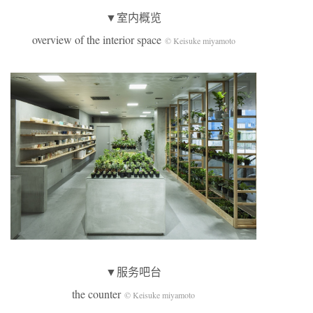
▼室内概览
overview of the interior space
© Keisuke miyamoto
▼服务吧台
the counter
© Keisuke miyamoto