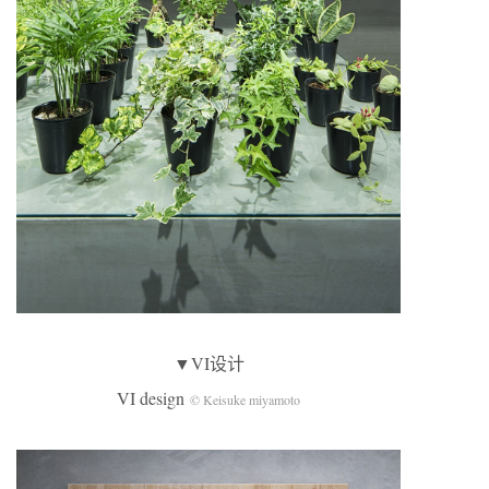
▼VI设计
VI design
© Keisuke miyamoto