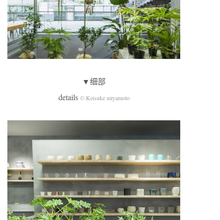
▼细部
details
© Keisuke miyamoto