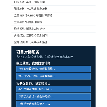
门控系统-自动门-濠振机电
弹性地板-PVC地板-海象地板
立面与内饰-UHPC幕墙板-苏博特
立面与内饰-陶瓷-伯陶科
泳池系统-装配式泳池-诺亚
户外灯光-景观灯光-森朝照明
室内软装-办公家具-海邦集团
项目对接服务
为业主匹配设计力量，为设计师连接真实项目
我是业主，我要找设计师
已有心仪设计师，请帮我搭线 →
没有选定设计师，请帮我推荐 →
我是设计师，我要接项目
非会员申请直购 · 699元/条 →
申请加入会员 · 最低89元/条 →
已缴纳年费会员登录入口 →