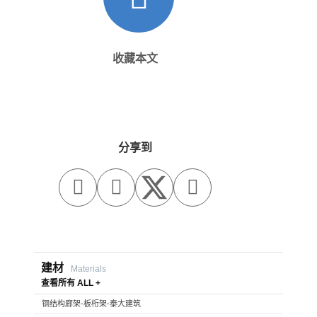
收藏本文
分享到



建材
Materials
查看所有 ALL +
钢结构廊架-板桁架-泰大建筑