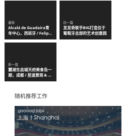
最新
旧一篇
Alcalá de Guadaíra青
发发奇联手BIG打造位于
年中心，西班牙 / Felipe
葡萄牙总部的艺术创意园
Retuerto + Dunar
Arquitectos
新一篇
麓湖生态城天府美食岛一
期，成都 / 昱道景观 & 创
合园林
随机推荐工作