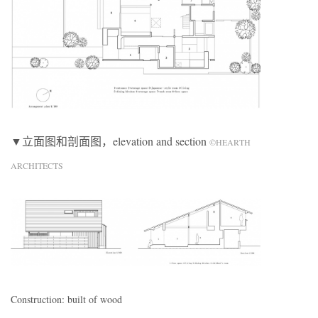
▼立面图和剖面图，elevation and section
©HEARTH
ARCHITECTS
Construction: built of wood