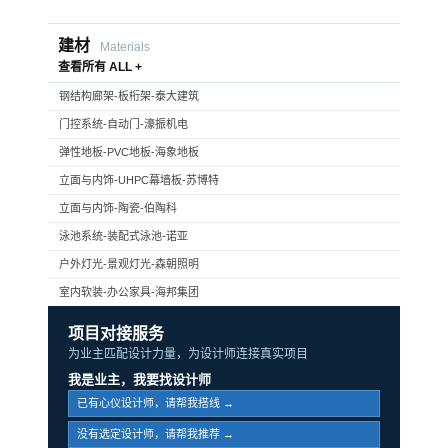
建材
Materials
查看所有 ALL +
钢结构廊架-板桁架-泰大建筑
门控系统-自动门-濠振机电
弹性地板-PVC地板-海象地板
立面与内饰-UHPC幕墙板-苏博特
立面与内饰-陶瓷-伯陶科
泳池系统-装配式泳池-诺亚
户外灯光-景观灯光-森朝照明
室内软装-办公家具-海邦集团
项目对接服务
为业主匹配设计力量，为设计师连接真实项目
我是业主，我要找设计师
已有心仪设计师，请帮我搭线 →
没有选定设计师，请帮我推荐 →