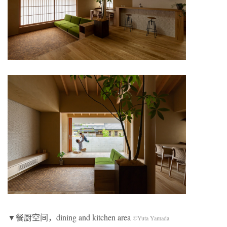
▼餐厨空间，dining and kitchen area
©Yuta Yamada