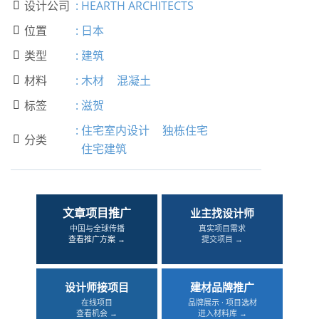
设计公司
:
HEARTH ARCHITECTS

位置
:
日本

类型
:
建筑

材料
:
木材
混凝土

标签
:
滋贺

:
住宅室内设计
独栋住宅
分类

住宅建筑
文章项目推广
业主找设计师
中国与全球传播
真实项目需求
查看推广方案 →
提交项目 →
设计师接项目
建材品牌推广
在线项目
品牌展示 · 项目选材
查看机会 →
进入材料库 →