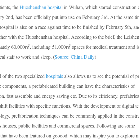
ients, the
Huoshenshan hospital
in Wuhan, which started construction 
 2nd, has been officially put into use on February 3rd. At the same ti
ospital is also on a race against time to be finished by February 5th, an
ether with the Huoshenshan hospital. According to the brief, the Leishe
mately 60,000㎡, including 51,000㎡ spaces for medical treatment and is
l staff to work and sleep. (
Source: China Daily
)
d of the two specialized
hospitals
also allows us to see the potential of p
 components, a prefabricated building can have the characteristics of
on, fast assemble and energy saving etc. Due to its efficiency, prefabric
hift facilities with specific functions. With the development of digital t
ology, prefabrication techniques can be commonly applied in the constr
as houses, public facilities and commercial spaces. Following are some
ts that have been featured on gooood, which may inspire you to explore 