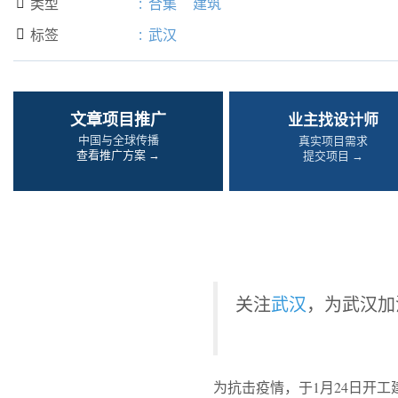
类型
:
合集
建筑

标签
:
武汉

文章项目推广
业主找设计师
中国与全球传播
真实项目需求
查看推广方案 →
提交项目 →
关注
武汉
，为武汉加
为抗击疫情，于1月24日开工