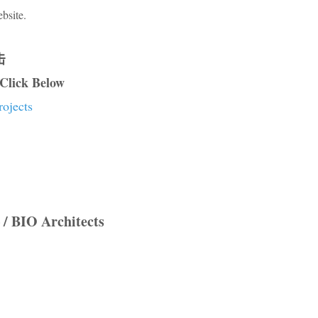
bsite.
击
 Click Below
rojects
IO Architects