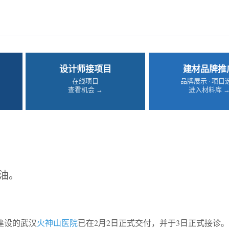
设计师接项目
建材品牌推
在线项目
品牌展示 · 项目
查看机会 →
进入材料库 
油。
建设的武汉
火神山医院
已在2月2日正式交付，并于3日正式接诊