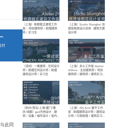
最新工作
按地区查看 ：
全部
|
北方
|
长江
|
华南
广
选材
（上海）彬蔚致正建筑工作
（上海
→
室 – 项目建筑师 / 助理建筑
德佳
师 / 实习生
设计
（深圳）一乘建筑 - 空间设计
（上
师 / 助理空间设计师 / 助理
d’M
建筑设计师 / 实习生
建筑
生 
。与此同