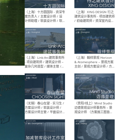
设计师 / 研究员
Arc
媒体
生（
（上海）上海建筑设计研究
（北
院有限公司 沈钺建筑创作工
师（
作室（FREE STUDIO）- 助理
建筑
建筑师 / 驻场建筑师 / 实习
设计
生
实习
（上海）雁飞建筑事务所
（上
Yanfei architects - 助理建
VIS
筑师 / 建筑实习生（长期有
室内
效）
软装