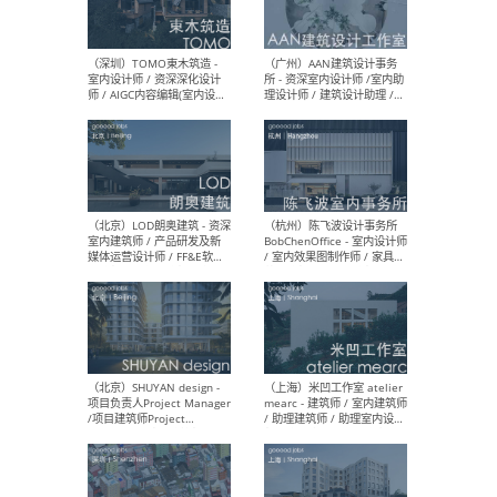
（南京/淮安）江苏美城建筑
（北
规划设计院有限公司 - 建筑方
务所
案设计师 / 商务经理 / 暖通
设计师 / 造价工程师
（大理）之间建筑
（西
ArCONNECT – 项目建筑师 /
研究
建筑师 / 助理建筑师 / 室内
主创
设计师 / 实习生
景观
施工
（深圳）TOMO東木筑造 -
（广
室内设计师 / 资深深化设计
所 
师 / AIGC内容编辑(室内设计
理设
方向) / 照明设计师 / 软装设
新媒
计师
生