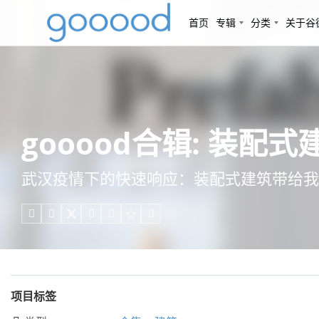
首页
专辑
分类
关于谷
gooood合辑: 装配式
武汉疫情下的快速响应：装配式建筑带给我





项目标签