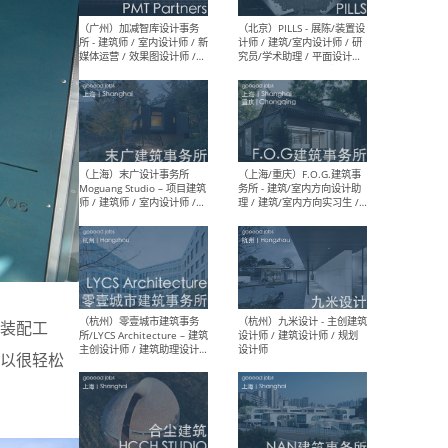
（上海）十方圆国际 - 资深专
（上海
案负责人 / 主案设计师 / 设
建筑
计师助理 / 软装设计师 / 软
/ 
装设计师助理
师 
（上海）Link-Arc建筑事务所
（上
- 项目建筑师 / 建筑设计师 –
& A
复杂几何造型 / 媒体主管 /
主创
学术研究专员 / 实习生计划
案深
软装
（方
装配工
以很轻松
（无锡）春山在望 - 实习生 /
（贵阳
方案设计师 / 软装设计师 /
迈德
方案设计师主管 / 平面设计
观设
师
可）