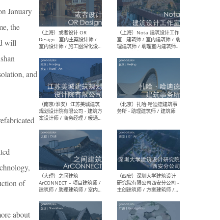
师 
on January
me, the
d will
nshan
（杭州）GLA建筑设计 - 建筑
（南京
设计实习生 / 建筑设计师
社 
olation, and
（应届）/ 建筑设计师（方案
执行
设计）/ 建筑设计师（施工
实习
图）/ 结构设计师 / 给排水设
计师
refabricated
（上海）或者设计 OR
（上
ated
Design - 室内主案设计师 /
室 -
室内设计师 / 施工图深化设
理建
echnology,
计师 / 室内设计助理 / 新媒
实习
体运营
请）
uction of
more about