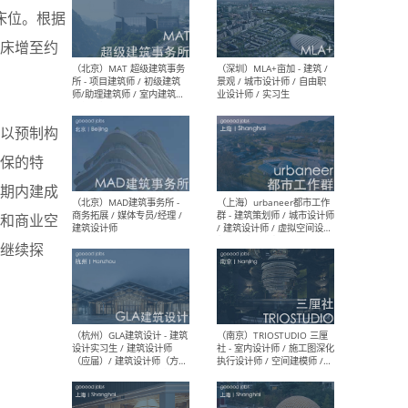
床位。根据
病床增至约
（杭州/青岛/上海/厦门/重
（上海
庆/成都）gad杰地设计 - 建
室 
筑 / 设备 / 城市设计 / 室内 /
计师
幕墙 / BIM / 成本 / 工程 / 运
生
营 / 品牌 / 观点views / 实习
以预制构
等
保的特
期内建成
（北京）MAT 超级建筑事务
（深圳
和商业空
所 - 项目建筑师 / 初级建筑
景观
师/助理建筑师 / 室内建筑师
业设
内继续探
/ 实习生
（北京）MAD建筑事务所 -
（上
商务拓展 / 媒体专员/经理 /
群 
建筑设计师
/ 