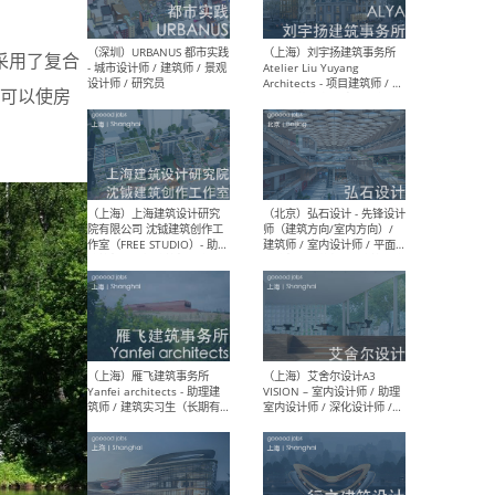
采用了复合
（北京）LOD朗奥建筑 - 资深
（杭
可以使房
室内建筑师 / 产品研发及新
Bob
媒体运营设计师 / FF&E软装
/ 
设计师 / 深化设计师 / 实习
装设
生
（北京）SHUYAN design -
（上
项目负责人Project Manager
mea
/项目建筑师Project
/ 
Architect / 助理建筑师
师 
Assistant Architect / 创始
请）
人助理Founder's Assistant
/ 实习生Intern
（深圳）URBANUS 都市实践
（上
- 城市设计师 / 建筑师 / 景观
Atel