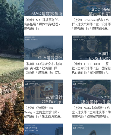
幕墙 / BIM / 成本 / 工程 / 运
生
营 / 品牌 / 观点views / 实习
等
（北京）MAT 超级建筑事务
（深圳
所 - 项目建筑师 / 初级建筑
景观
师/助理建筑师 / 室内建筑师
业设
/ 实习生
（北京）MAD建筑事务所 -
（上
商务拓展 / 媒体专员/经理 /
群 
建筑设计师
/ 
师 