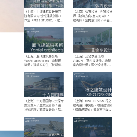
媒体运营设计师 / FF&E软装
/ 
设计师 / 深化设计师 / 实习
装设
生
（北京）SHUYAN design -
（上
项目负责人Project Manager
mea
/项目建筑师Project
/ 
Architect / 助理建筑师
师 
Assistant Architect / 创始
请）
人助理Founder's Assistant
/ 实习生Intern
（深圳）URBANUS 都市实践
（上
- 城市设计师 / 建筑师 / 景观
Atel
设计师 / 研究员
Arc
媒体
生（