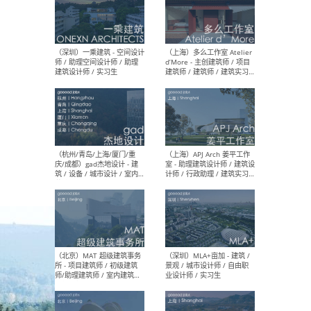
（上海）彬蔚致正建筑工作
（上海
室 – 项目建筑师 / 助理建筑
德佳
师 / 实习生
设计
（深圳）一乘建筑 - 空间设计
（上
师 / 助理空间设计师 / 助理
d’M
建筑设计师 / 实习生
建筑
生 
（杭州/青岛/上海/厦门/重
（上海
庆/成都）gad杰地设计 - 建
室 
筑 / 设备 / 城市设计 / 室内 /
计师