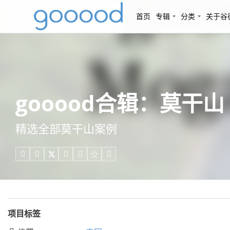
首页
专辑
分类
关于谷
gooood合辑：莫干山
精选全部莫干山案例





项目标签