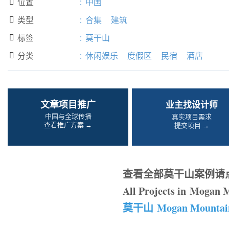
位置
:
中国

类型
:
合集
建筑

标签
:
莫干山

分类
:
休闲娱乐
度假区
民宿
酒店

文章项目推广
业主找设计师
中国与全球传播
真实项目需求
查看推广方案 →
提交项目 →
查看全部莫干山案例请
All Projects in Mogan 
莫干山 Mogan Mountai