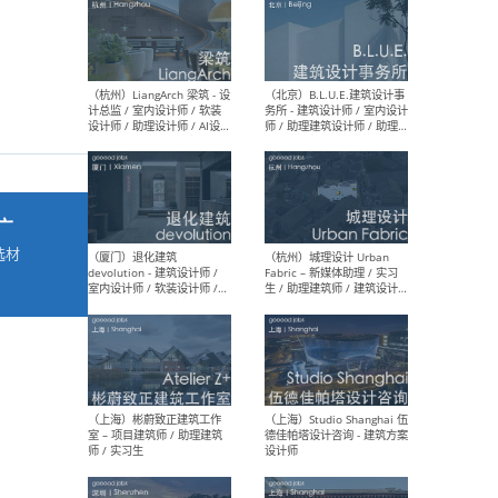
最新工作
按地区查看 ：
全部
|
北方
|
长江
|
华南
（杭州）LiangArch 梁筑 - 设
（北
计总监 / 室内设计师 / 软装
务所
广
设计师 / 助理设计师 / AI设计
师 
师 / 施工图深化设计师 / 品
室内
选材
牌商务总助
→
（厦门）退化建筑
（杭
devolution - 建筑设计师 /
Fab
室内设计师 / 软装设计师 /
生 
项目统筹 / 合伙人助理
师