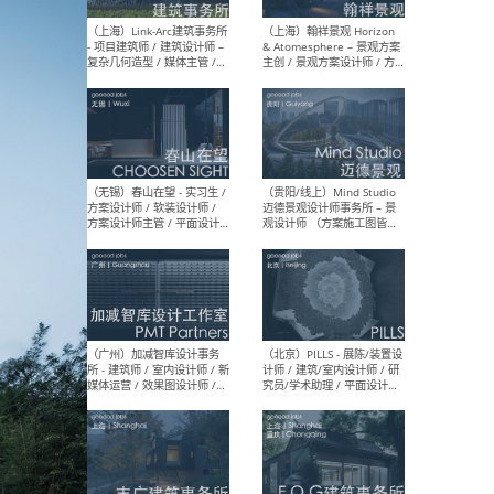
（上海）上海建筑设计研究
（北
院有限公司 沈钺建筑创作工
师（
作室（FREE STUDIO）- 助理
建筑
建筑师 / 驻场建筑师 / 实习
设计
生
实习
（上海）雁飞建筑事务所
（上
Yanfei architects - 助理建
VIS
筑师 / 建筑实习生（长期有
室内
效）
软装
（上海）十方圆国际 - 资深专
（上海
案负责人 / 主案设计师 / 设
建筑
计师助理 / 软装设计师 / 软
/ 
装设计师助理
师 