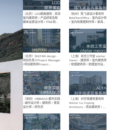
（大理）之间建筑
（西
ArCONNECT – 项目建筑师 /
研究
建筑师 / 助理建筑师 / 室内
主创
设计师 / 实习生
景观
施工
（深圳）TOMO東木筑造 -
（广
室内设计师 / 资深深化设计
所 
师 / AIGC内容编辑(室内设计
理设
方向) / 照明设计师 / 软装设
新媒
计师
生
（北京）LOD朗奥建筑 - 资深
（杭
室内建筑师 / 产品研发及新
Bob