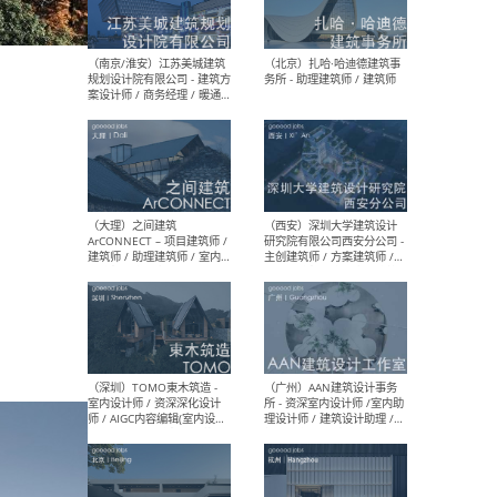
（杭州）GLA建筑设计 - 建筑
（南京
设计实习生 / 建筑设计师
社 
（应届）/ 建筑设计师（方案
执行
设计）/ 建筑设计师（施工
实习
图）/ 结构设计师 / 给排水设
计师
（上海）或者设计 OR
（上
Design - 室内主案设计师 /
室 -
室内设计师 / 施工图深化设
理建
计师 / 室内设计助理 / 新媒
实习
体运营
请）
（南京/淮安）江苏美城建筑
（北
规划设计院有限公司 - 建筑方
务所
案设计师 / 商务经理 / 暖通
设计师 / 造价工程师