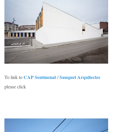
CAP Sentmenat / Sauquet Arquitectes
To link to
please click