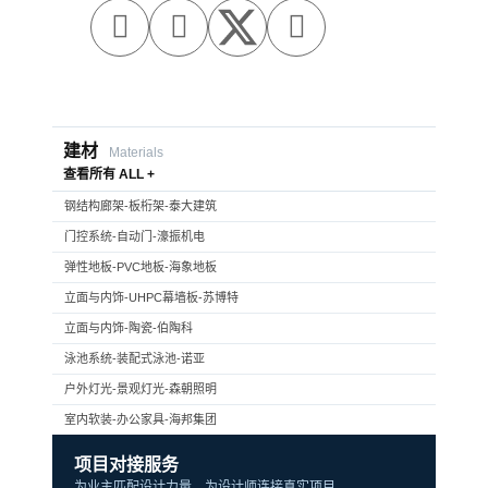



建材
Materials
查看所有 ALL +
钢结构廊架-板桁架-泰大建筑
门控系统-自动门-濠振机电
弹性地板-PVC地板-海象地板
立面与内饰-UHPC幕墙板-苏博特
立面与内饰-陶瓷-伯陶科
泳池系统-装配式泳池-诺亚
户外灯光-景观灯光-森朝照明
室内软装-办公家具-海邦集团
项目对接服务
为业主匹配设计力量，为设计师连接真实项目