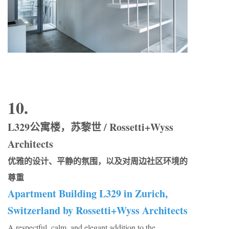
10.
L329公寓楼，苏黎世 / Rossetti+Wyss
Architects
优雅的设计、平静的氛围，以及对周边社区环境的
尊重
Apartment Building L329 in Zurich,
Switzerland by Rossetti+Wyss Architects
A respectful, calm, and elegant addition to the