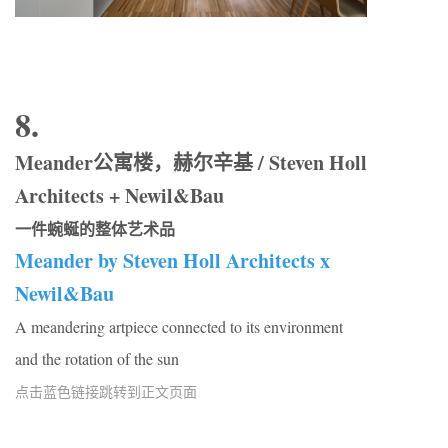
8.
Meander公寓楼，赫尔辛基 / Steven Holl
Architects + Newil&Bau
一件蜿蜒的整体艺术品
Meander by Steven Holl Architects x
Newil&Bau
A meandering artpiece connected to its environment
and the rotation of the sun
点击蓝色链接跳转到正文页面