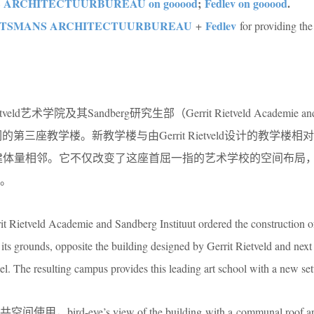
ARCHITECTUURBUREAU on gooood
;
Fedlev on gooood
.
TSMANS ARCHITECTUURBUREAU
Fedlev
+
for providing the
ld艺术学院及其Sandberg研究生部（Gerrit Rietveld Academie and 
他们的第三座教学楼。新教学楼与由Gerrit Rietveld设计的教学楼
el设计的扩建体量相邻。它不仅改变了这座首屈一指的艺术学校的空间布
。
rit Rietveld Academie and Sandberg Instituut ordered the construction o
ts grounds, opposite the building designed by Gerrit Rietveld and next 
 The resulting campus provides this leading art school with a new set
-eye’s view of the building with a communal roof ar