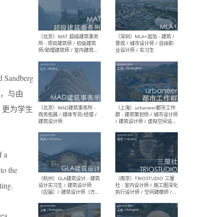
（杭州/青岛/上海/厦门/重
（上海
庆/成都）gad杰地设计 - 建
室 
筑 / 设备 / 城市设计 / 室内 /
计师
幕墙 / BIM / 成本 / 工程 / 运
生
营 / 品牌 / 观点views / 实习
等
Sandberg
相对，与由
局，更为学生
（北京）MAT 超级建筑事务
（深圳
所 - 项目建筑师 / 初级建筑
景观
师/助理建筑师 / 室内建筑师
业设
/ 实习生
f a
to the
ting.
（北京）MAD建筑事务所 -
（上
商务拓展 / 媒体专员/经理 /
群 
建筑设计师
/ 
ea