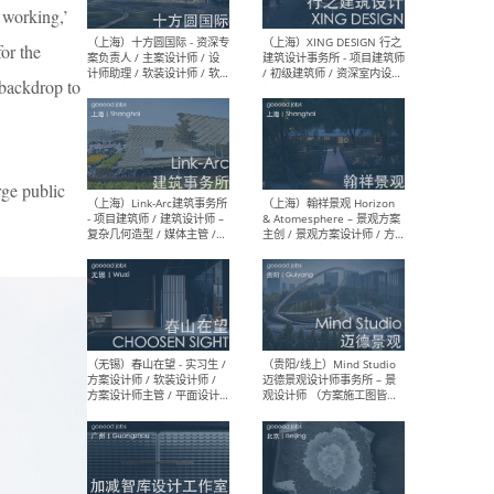
设计师 / 研究员
Arc
 working,’
媒体
生（
or the
 backdrop to
（上海）上海建筑设计研究
（北
院有限公司 沈钺建筑创作工
师（
 public
作室（FREE STUDIO）- 助理
建筑
建筑师 / 驻场建筑师 / 实习
设计
生
实习
（上海）雁飞建筑事务所
（上
Yanfei architects - 助理建
VIS
筑师 / 建筑实习生（长期有
室内
效）
软装