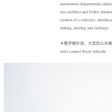
autonomous departmental culture 
says architect and Fedlev initiat
creation of a collective, interdi
making, meeting and exchange.
▼教学楼外观，大型的公共楼梯在竖直方向上联
stairs connect floors vertically