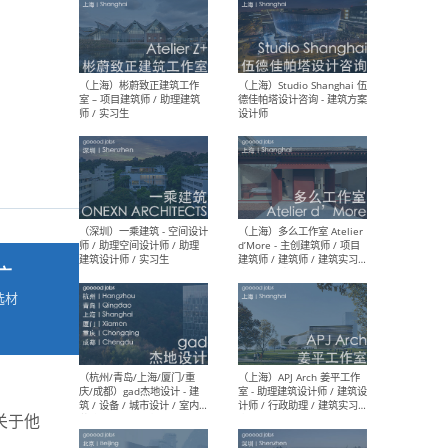
最新工作
按地区查看 ：
全部
|
北方
|
长江
|
华南
（上海）彬蔚致正建筑工作
（上海
室 – 项目建筑师 / 助理建筑
德佳
师 / 实习生
设计
广
选材
→
（深圳）一乘建筑 - 空间设计
（上
师 / 助理空间设计师 / 助理
d’M
建筑设计师 / 实习生
建筑
生 
关于他