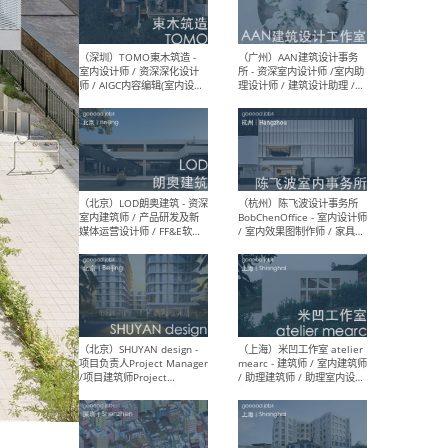
（南京/淮安）江苏美城建筑
（北
规划设计院有限公司 - 建筑方
务所
案设计师 / 商务经理 / 暖通
设计师 / 造价工程师
（大理）之间建筑
（西
ArCONNECT – 项目建筑师 /
研究
建筑师 / 助理建筑师 / 室内
主创
设计师 / 实习生
景观
施工
（深圳）TOMO東木筑造 -
（广
室内设计师 / 资深深化设计
所 
师 / AIGC内容编辑(室内设计
理设
方向) / 照明设计师 / 软装设
新媒
计师
生