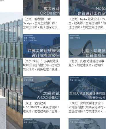
师 
（杭州）GLA建筑设计 - 建筑
（南京
设计实习生 / 建筑设计师
社 
（应届）/ 建筑设计师（方案
执行
设计）/ 建筑设计师（施工
实习
图）/ 结构设计师 / 给排水设
计师
（上海）或者设计 OR
（上
Design - 室内主案设计师 /
室 -
室内设计师 / 施工图深化设
理建
计师 / 室内设计助理 / 新媒
实习
体运营
请）