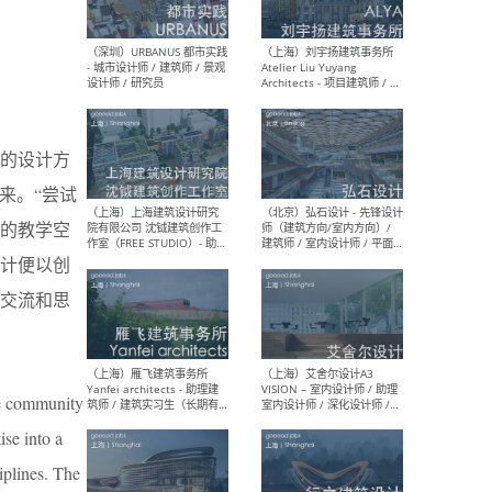
（北京）LOD朗奥建筑 - 资深
（杭
室内建筑师 / 产品研发及新
Bob
媒体运营设计师 / FF&E软装
/ 
设计师 / 深化设计师 / 实习
装设
的设计方
生
来。“尝试
的教学空
个设计便以创
（北京）SHUYAN design -
（上
项目负责人Project Manager
mea
交流和思
/项目建筑师Project
/ 
Architect / 助理建筑师
师 
Assistant Architect / 创始
请）
人助理Founder's Assistant
/ 实习生Intern
the community
ise into a
（深圳）URBANUS 都市实践
（上
iplines. The
- 城市设计师 / 建筑师 / 景观
Atel