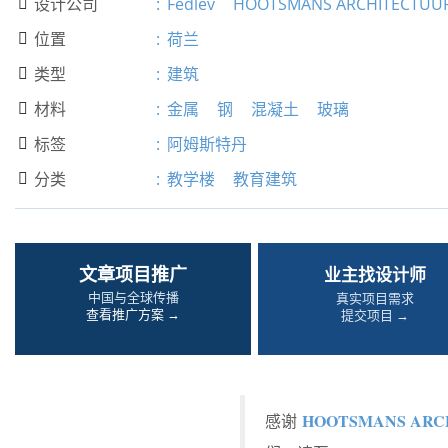
设计公司
:
Fedlev
HOOTSMANS ARCHITECTUU

位置
:
荷兰

类型
:
建筑

材料
:
金属
钢
混凝土
玻璃

标签
:
阿姆斯特丹

分类
:
教学楼
教育建筑

文章项目推广
业主找设计师
中国与全球传播
真实项目需求
查看推广方案 →
提交项目 →
HOOTSMANS ARC
感谢