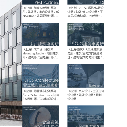
（上海）十方圆国际 - 资深专
（上海
案负责人 / 主案设计师 / 设
建筑
计师助理 / 软装设计师 / 软
/ 
装设计师助理
师 
（上海）Link-Arc建筑事务所
（上
- 项目建筑师 / 建筑设计师 –
& A
复杂几何造型 / 媒体主管 /
主创
学术研究专员 / 实习生计划
案深
软装
（方
（无锡）春山在望 - 实习生 /
（贵阳
方案设计师 / 软装设计师 /
迈德
方案设计师主管 / 平面设计
观设
师
可）