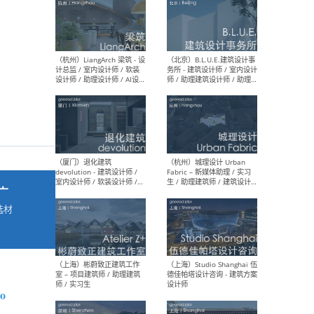
最新工作
按地区查看 ：
全部
|
北方
|
长江
|
华南
（杭州）LiangArch 梁筑 - 设
（北
计总监 / 室内设计师 / 软装
务所
设计师 / 助理设计师 / AI设计
师 
师 / 施工图深化设计师 / 品
室内
牌商务总助
广
选材
→
（厦门）退化建筑
（杭
devolution - 建筑设计师 /
Fab
室内设计师 / 软装设计师 /
生 
项目统筹 / 合伙人助理
师
do