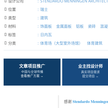
设计公司
:
STENDARDO MENNINGEN ARCHITEC

位置
:
瑞士

类型
:
建筑

材料
:
饰面板
金属面板
铝板
瓷砖
混凝

标签
:
日内瓦

分类
:
体育场（大型室外场馆）
体育建筑

文章项目推广
业主找设计师
中国与全球传播
真实项目需求
查看推广方案 →
提交项目 →
Stendardo Menningen
感谢