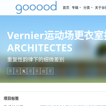
首页
专辑
分类
关于谷
Vernier运动场更衣室
ARCHITECTES
重复性韵律下的细微差别





项目标签