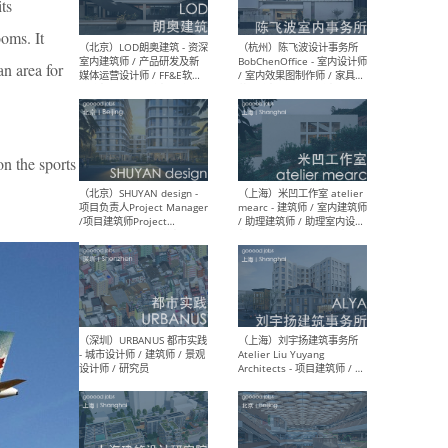
its
ooms. It
n area for
（大理）之间建筑
（西
ArCONNECT – 项目建筑师 /
研究
建筑师 / 助理建筑师 / 室内
主创
设计师 / 实习生
景观
施工
e sports
（深圳）TOMO東木筑造 -
（广
室内设计师 / 资深深化设计
所 
师 / AIGC内容编辑(室内设计
理设
方向) / 照明设计师 / 软装设
新媒
计师
生
（北京）LOD朗奥建筑 - 资深
（杭
室内建筑师 / 产品研发及新
Bob