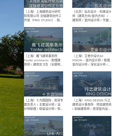
媒体运营设计师 / FF&E软装
/ 
设计师 / 深化设计师 / 实习
装设
生
（北京）SHUYAN design -
（上
项目负责人Project Manager
mea
/项目建筑师Project
/ 
Architect / 助理建筑师
师 
Assistant Architect / 创始
请）
人助理Founder's Assistant
/ 实习生Intern
（深圳）URBANUS 都市实践
（上
- 城市设计师 / 建筑师 / 景观
Atel
设计师 / 研究员
Arc
媒体
生（