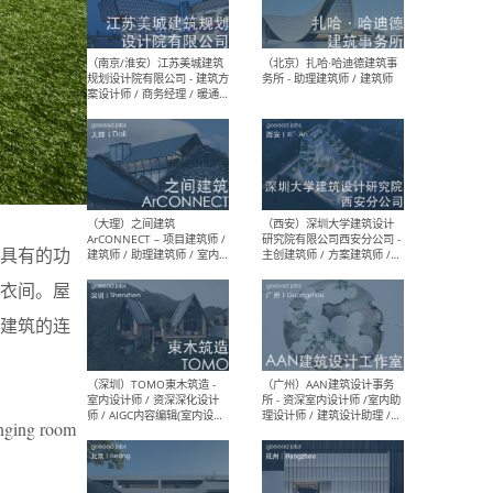
（杭州）GLA建筑设计 - 建筑
（南京
设计实习生 / 建筑设计师
社 
（应届）/ 建筑设计师（方案
执行
设计）/ 建筑设计师（施工
实习
图）/ 结构设计师 / 给排水设
计师
（上海）或者设计 OR
（上
Design - 室内主案设计师 /
室 -
室内设计师 / 施工图深化设
理建
其具有的功
计师 / 室内设计助理 / 新媒
实习
体运营
请）
衣间。屋
建筑的连
（南京/淮安）江苏美城建筑
（北
规划设计院有限公司 - 建筑方
务所
hanging room
案设计师 / 商务经理 / 暖通
设计师 / 造价工程师