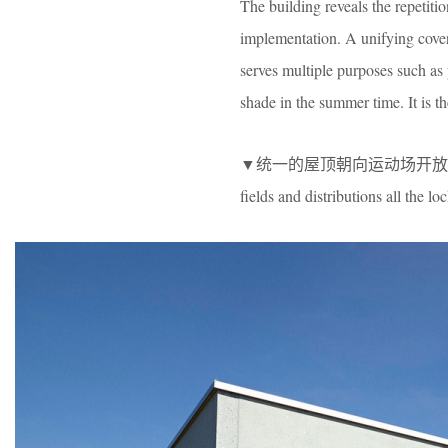
The building reveals the repetitio
implementation. A unifying cover 
serves multiple purposes such as
shade in the summer time. It is th
▼统一的屋顶朝向运动场开放，屋顶下分布着所
fields and distributions all the l