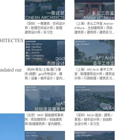
（上海）彬蔚致正建筑工作
（上海
室 – 项目建筑师 / 助理建筑
德佳
师 / 实习生
设计
ITECTES
andated our
（深圳）一乘建筑 - 空间设计
（上
师 / 助理空间设计师 / 助理
d’M
建筑设计师 / 实习生
建筑
生 
（杭州/青岛/上海/厦门/重
（上海
庆/成都）gad杰地设计 - 建
室 
筑 / 设备 / 城市设计 / 室内 /
计师