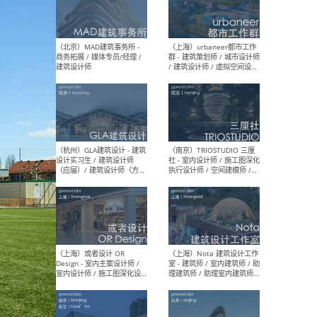
幕墙 / BIM / 成本 / 工程 / 运
生
营 / 品牌 / 观点views / 实习
等
（北京）MAT 超级建筑事务
（深圳
所 - 项目建筑师 / 初级建筑
景观
师/助理建筑师 / 室内建筑师
业设
/ 实习生
（北京）MAD建筑事务所 -
（上
商务拓展 / 媒体专员/经理 /
群 
建筑设计师
/ 
师 