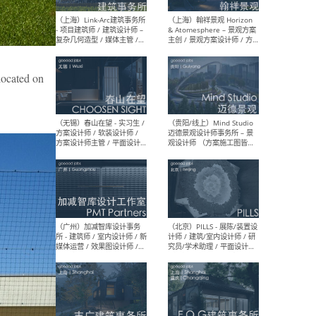
（上海）上海建筑设计研究
（北
院有限公司 沈钺建筑创作工
师（
作室（FREE STUDIO）- 助理
建筑
建筑师 / 驻场建筑师 / 实习
设计
生
实习
cated on
（上海）雁飞建筑事务所
（上
Yanfei architects - 助理建
VIS
筑师 / 建筑实习生（长期有
室内
效）
软装
（上海）十方圆国际 - 资深专
（上海
案负责人 / 主案设计师 / 设
建筑
计师助理 / 软装设计师 / 软
/ 
装设计师助理
师 