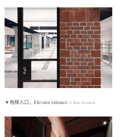
▼电梯入口，Elevator entrance
© Marc Goodwin