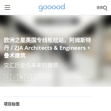
搜索
欧洲之星英国专线枢纽站，阿姆斯特
丹 / ZJA Architects & Engineers +
叠术建筑
交汇历史与未来的建筑
2025-07-03





项目标签