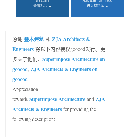
在线项目
品牌展示 · 项目选材
查看机会 →
进入材料库 →
叠术建筑
ZJA Architects &
感谢
和
Engineers
将以下内容授权gooood发行。更
Superimpose Architecture on
多关于他们：
gooood
ZJA Architects & Engineers on
,
gooood
Appreciation
Superimpose Architecture
ZJA
towards
and
Architects & Engineers
for providing the
following description: