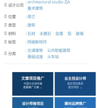
:
architectural studio ZJA
设计公司

叠术建筑
位置
:
荷兰

类型
:
建筑

材料
:
石材
水磨石
金属
铝
玻璃

标签
:
阿姆斯特丹

:
交通建筑
公共职能建筑
分类

基础设施
火车站
文章项目推广
业主找设计师
中国与全球传播
真实项目需求
查看推广方案 →
提交项目 →
设计师接项目
建材品牌推广