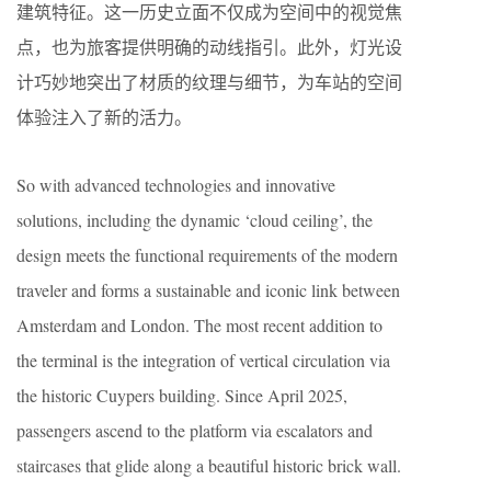
建筑特征。这一历史立面不仅成为空间中的视觉焦
点，也为旅客提供明确的动线指引。此外，灯光设
计巧妙地突出了材质的纹理与细节，为车站的空间
体验注入了新的活力。
So with advanced technologies and innovative
solutions, including the dynamic ‘cloud ceiling’, the
design meets the functional requirements of the modern
traveler and forms a sustainable and iconic link between
Amsterdam and London. The most recent addition to
the terminal is the integration of vertical circulation via
the historic Cuypers building. Since April 2025,
passengers ascend to the platform via escalators and
staircases that glide along a beautiful historic brick wall.