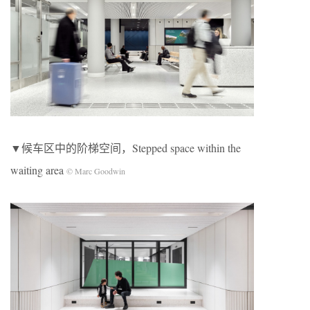
▼候车区中的阶梯空间，Stepped space within the
waiting area
© Marc Goodwin