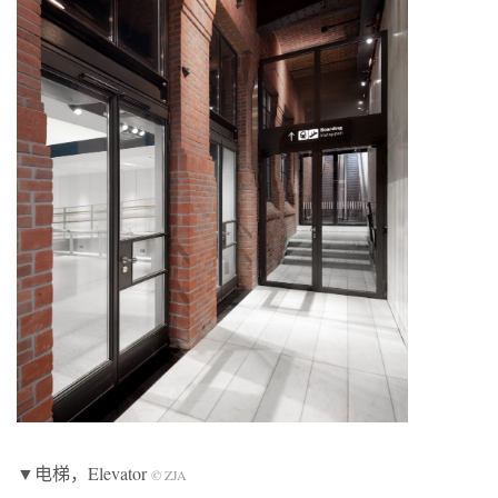
▼电梯，Elevator
© ZJA