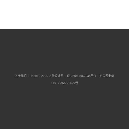
关于我们
｜ ©2010-2026 谷德设计网 |
京ICP备17062545号-1
|
京公网安备
11010502061450号