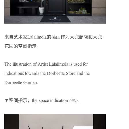
来自艺术家Lalalimola的插画作为大兜商店和大兜
花园的空间指示。
The illustration of Artist Lalalimola is used for
indications towards the Dorbeetle Store and the
Dorbeetle Garden.
▼空间指示，the space indication
©黑水