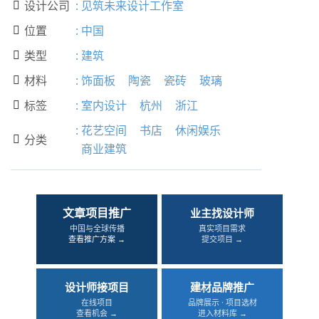
设计公司
:
见筑未来设计工作室

位置
:
中国

类型
:
建筑

材料
:
饰面板
陶瓷
瓷砖
玻璃

标签
:
室内设计
杭州
浙江

:
花艺空间
书店
休闲娱乐
分类

商业建筑
文章项目推广
业主找设计师
中国与全球传播
真实项目需求
查看推广方案 →
提交项目 →
设计师接项目
建材品牌推广
在线项目
品牌展示 · 项目选材
查看机会 →
进入材料库 →