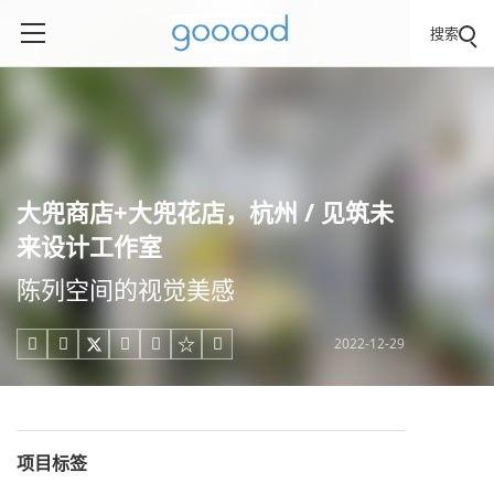
搜索
大兜商店+大兜花店，杭州 / 见筑未
来设计工作室
陈列空间的视觉美感
2022-12-29





项目标签