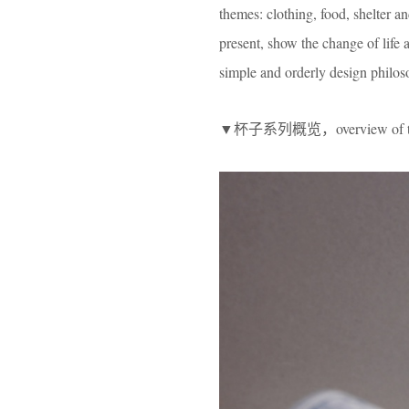
themes: clothing, food, shelter and
present, show the change of life
simple and orderly design philoso
▼杯子系列概览，overview of th