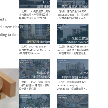
aid a
（大理）之间建筑
（西
ArCONNECT – 项目建筑师 /
研究
rd a new idea
建筑师 / 助理建筑师 / 室内
主创
设计师 / 实习生
景观
ding to their
施工
（深圳）TOMO東木筑造 -
（广
室内设计师 / 资深深化设计
所 
师 / AIGC内容编辑(室内设计
理设
方向) / 照明设计师 / 软装设
新媒
计师
生
（北京）LOD朗奥建筑 - 资深
（杭
室内建筑师 / 产品研发及新
Bob