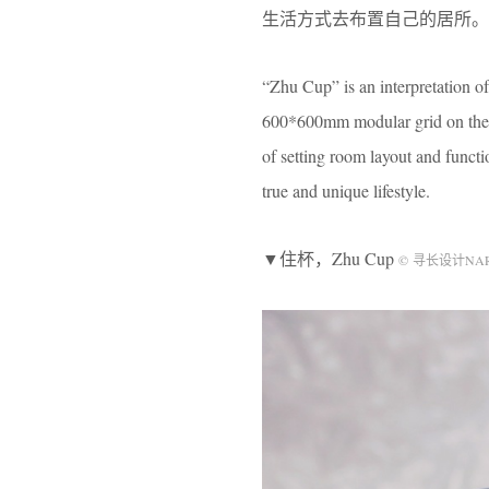
生活方式去布置自己的居所。
“Zhu Cup” is an interpretation o
600*600mm modular grid on the sc
of setting room layout and functi
true and unique lifestyle.
▼住杯，Zhu Cup
© 寻长设计NA