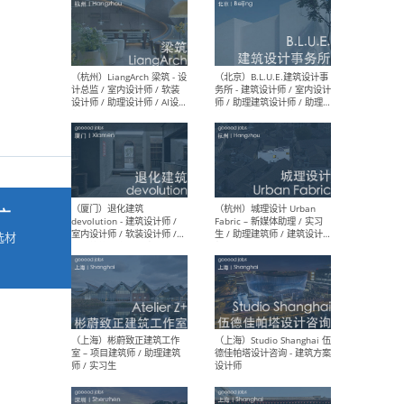
最新工作
按地区查看 ：
全部
|
北方
|
长江
|
华南
（杭州）LiangArch 梁筑 - 设
（北
计总监 / 室内设计师 / 软装
务所
设计师 / 助理设计师 / AI设计
师 
师 / 施工图深化设计师 / 品
室内
广
牌商务总助
选材
→
（厦门）退化建筑
（杭
devolution - 建筑设计师 /
Fab
室内设计师 / 软装设计师 /
生 
项目统筹 / 合伙人助理
师