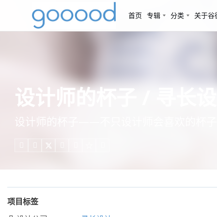
首页
专辑
分类
关于谷
设计师的杯子 / 寻长
设计师的杯子——不只设计师会喜欢的杯子





项目标签