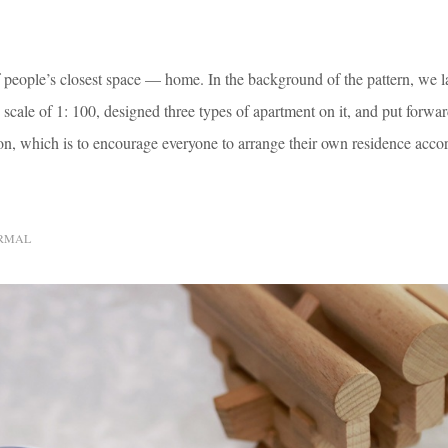
f people’s closest space — home. In the background of the pattern, we l
ale of 1: 100, designed three types of apartment on it, and put forwa
on, which is to encourage everyone to arrange their own residence accor
RMAL