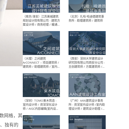
（杭州）GLA建筑设计 - 建筑
（南京
设计实习生 / 建筑设计师
社 
（应届）/ 建筑设计师（方案
执行
设计）/ 建筑设计师（施工
实习
图）/ 结构设计师 / 给排水设
计师
（上海）或者设计 OR
（上
Design - 室内主案设计师 /
室 -
室内设计师 / 施工图深化设
理建
计师 / 室内设计助理 / 新媒
实习
体运营
请）
（南京/淮安）江苏美城建筑
（北
规划设计院有限公司 - 建筑方
务所
案设计师 / 商务经理 / 暖通
模数网格，其
设计师 / 造价工程师
、独有的