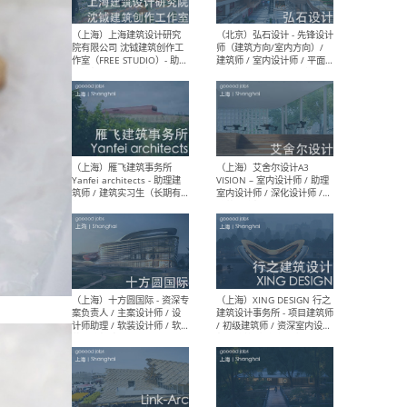
媒体运营设计师 / FF&E软装
/ 
设计师 / 深化设计师 / 实习
装设
生
（北京）SHUYAN design -
（上
项目负责人Project Manager
mea
/项目建筑师Project
/ 
Architect / 助理建筑师
师 
Assistant Architect / 创始
请）
人助理Founder's Assistant
/ 实习生Intern
（深圳）URBANUS 都市实践
（上
- 城市设计师 / 建筑师 / 景观
Atel
设计师 / 研究员
Arc
媒体
生（