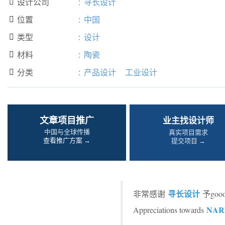
设计公司
:
寻长设计

位置
:
中国

类型
:
设计

材料
:
陶瓷

分类
:
产品设计
工业设计

文章项目推广
业主找设计师
中国与全球传播
真实项目需求
查看推广方案 →
提交项目 →
寻长设计
非常感谢
予go
NAR
Appreciations towards