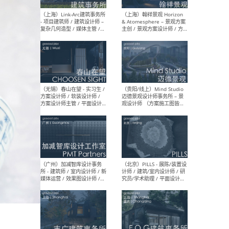
（上海）上海建筑设计研究
（北
院有限公司 沈钺建筑创作工
师（
作室（FREE STUDIO）- 助理
建筑
建筑师 / 驻场建筑师 / 实习
设计
生
实习
（上海）雁飞建筑事务所
（上
Yanfei architects - 助理建
VIS
筑师 / 建筑实习生（长期有
室内
效）
软装
（上海）十方圆国际 - 资深专
（上海
案负责人 / 主案设计师 / 设
建筑
计师助理 / 软装设计师 / 软
/ 
装设计师助理
师 