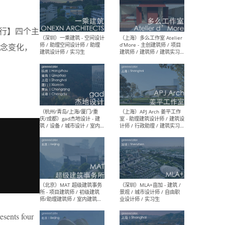
行】四个主
（上海）彬蔚致正建筑工作
（上海
室 – 项目建筑师 / 助理建筑
德佳
念变化，
师 / 实习生
设计
（深圳）一乘建筑 - 空间设计
（上
师 / 助理空间设计师 / 助理
d’M
建筑设计师 / 实习生
建筑
生 
（杭州/青岛/上海/厦门/重
（上海
庆/成都）gad杰地设计 - 建
室 
esents four
筑 / 设备 / 城市设计 / 室内 /
计师