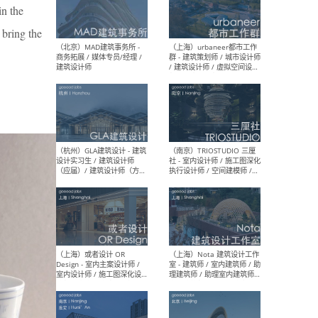
幕墙 / BIM / 成本 / 工程 / 运
生
in the
营 / 品牌 / 观点views / 实习
等
 bring the
（北京）MAT 超级建筑事务
（深圳
所 - 项目建筑师 / 初级建筑
景观
师/助理建筑师 / 室内建筑师
业设
/ 实习生
（北京）MAD建筑事务所 -
（上
商务拓展 / 媒体专员/经理 /
群 
建筑设计师
/ 
师 