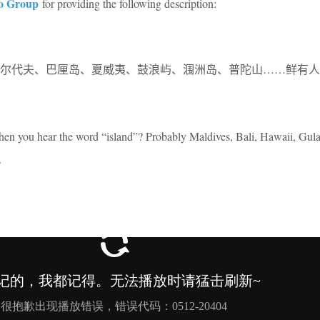
o Group
for providing the following description:
尔代夫、巴厘岛、夏威夷、鼓浪屿、涠洲岛、普陀山……鲜有人
hen you hear the word “island”? Probably Maldives, Bali, Hawaii, Gul
.