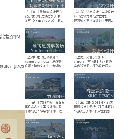
媒体运营设计师 / FF&E软装
/ 
设计师 / 深化设计师 / 实习
装设
生
综复杂的
（北京）SHUYAN design -
（上
项目负责人Project Manager
mea
/项目建筑师Project
/ 
Architect / 助理建筑师
师 
Assistant Architect / 创始
请）
tures, gives
人助理Founder's Assistant
/ 实习生Intern
（深圳）URBANUS 都市实践
（上
- 城市设计师 / 建筑师 / 景观
Atel
设计师 / 研究员
Arc
媒体
生（