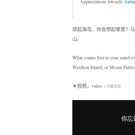
Anta
Appreciations towards
提起海岛，你会想起哪里？马
山。
What comes first to your mind w
Weizhou Island, or Mount Putuo
▼视频，video
©沉璧视觉