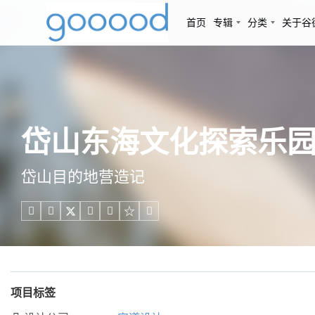
首页
专辑
分类
关于谷
岱山东海文化探索乐园，
岱山目的地营造记





项目标签