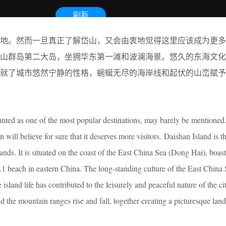
的地。然而一旦真正了解岱山，又会由衷地觉得这里应该成为更多
舟山群岛第二大岛，坐拥华东第一滩和波澜海景。悠久的东海文化
造就了城市悠然宁静的性格，蜿蜒无尽的海岸线和起伏的山峦赋予
unted as one of the most popular destinations, may barely be mentione
will believe for sure that it deserves more visitors. Daishan Island is 
lands. It is situated on the coast of the East China Sea (Dong Hai), boas
1 beach in eastern China. The long-standing culture of the East China 
 island life has contributed to the leisurely and peaceful nature of the ci
and the mountain ranges rise and fall, together creating a picturesque lan