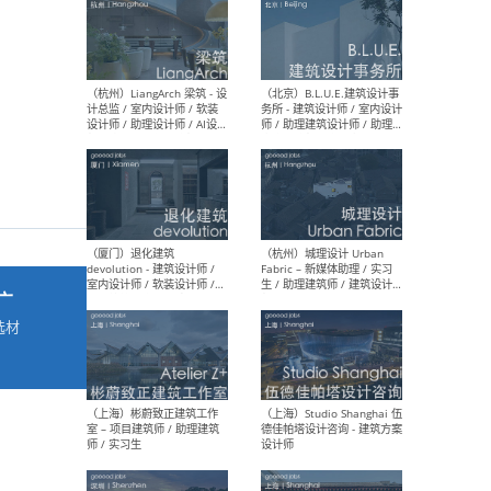
最新工作
按地区查看 ：
全部
|
北方
|
长江
|
华南
（杭州）LiangArch 梁筑 - 设
（北
计总监 / 室内设计师 / 软装
务所
设计师 / 助理设计师 / AI设计
师 
师 / 施工图深化设计师 / 品
室内
牌商务总助
广
选材
→
（厦门）退化建筑
（杭
devolution - 建筑设计师 /
Fab
室内设计师 / 软装设计师 /
生 
项目统筹 / 合伙人助理
师