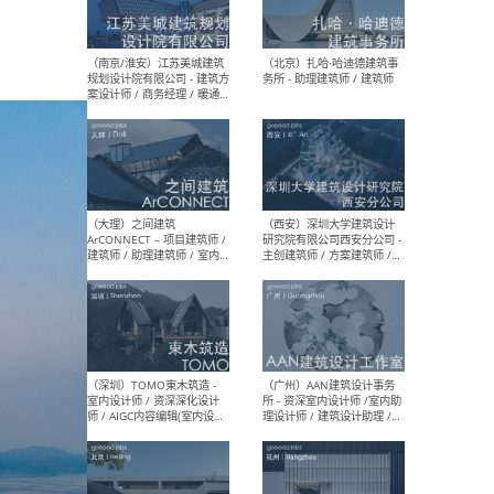
（杭州）GLA建筑设计 - 建筑
（南京
设计实习生 / 建筑设计师
社 
（应届）/ 建筑设计师（方案
执行
设计）/ 建筑设计师（施工
实习
图）/ 结构设计师 / 给排水设
计师
（上海）或者设计 OR
（上
Design - 室内主案设计师 /
室 -
室内设计师 / 施工图深化设
理建
计师 / 室内设计助理 / 新媒
实习
体运营
请）
（南京/淮安）江苏美城建筑
（北
规划设计院有限公司 - 建筑方
务所
案设计师 / 商务经理 / 暖通
设计师 / 造价工程师