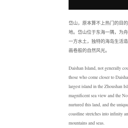
岱山，原本算不上热门的目
地。岱山位于东海一隅，为
一方水土，独特的海岛生活
画卷般的自然风光。
Daishan Island, not generally co
those who come closer to Daishan 
largest island in the Zhoushan Is
magnificent sea view and the No.
nurtured this land, and the unique
coastline stretches into infinity 
mountains and seas.