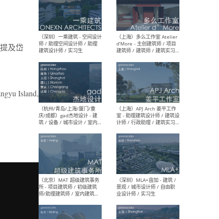
（上海）彬蔚致正建筑工作
（上海
室 – 项目建筑师 / 助理建筑
德佳
提及岱
师 / 实习生
设计
angyu Island,
（深圳）一乘建筑 - 空间设计
（上
师 / 助理空间设计师 / 助理
d’M
建筑设计师 / 实习生
建筑
生 
（杭州/青岛/上海/厦门/重
（上海
庆/成都）gad杰地设计 - 建
室 
筑 / 设备 / 城市设计 / 室内 /
计师