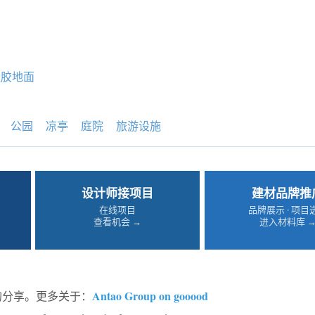
塑胶地面
公园
凉亭
庭院
旅游设施
设计师接项目
建材品牌推
在线项目
品牌展示 · 项目
查看机会 →
进入材料库 
Antao Group on gooood
d的分享。更多关于：