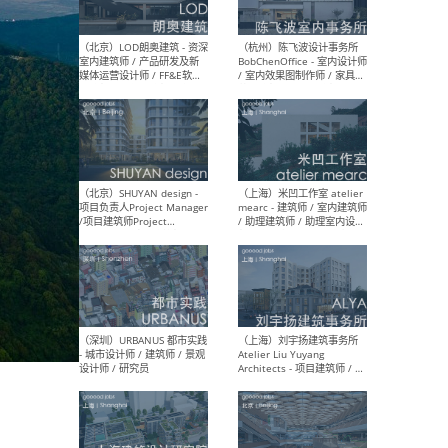
（大理）之间建筑
（西
ArCONNECT – 项目建筑师 /
研究
建筑师 / 助理建筑师 / 室内
主创
设计师 / 实习生
景观
施工
（深圳）TOMO東木筑造 -
（广
室内设计师 / 资深深化设计
所 
师 / AIGC内容编辑(室内设计
理设
方向) / 照明设计师 / 软装设
新媒
计师
生
（北京）LOD朗奥建筑 - 资深
（杭
室内建筑师 / 产品研发及新
Bob