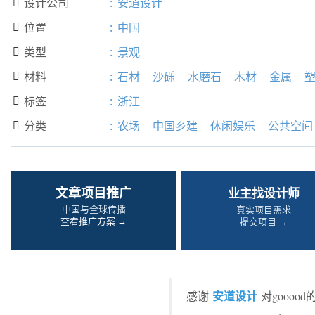
设计公司
:
安道设计

位置
:
中国

类型
:
景观

材料
:
石材
沙砾
水磨石
木材
金属

标签
:
浙江

分类
:
农场
中国乡建
休闲娱乐
公共空间

文章项目推广
业主找设计师
中国与全球传播
真实项目需求
查看推广方案 →
提交项目 →
安道设计
感谢
对goooo