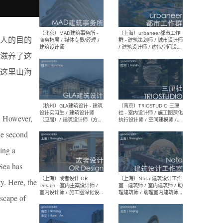
幕墙 / BIM / 成本 / 工程 / 运
生
营 / 品牌 / 观点views / 实习
等
人的目的
滋养了这
（北京）MAT 超级建筑事务
（深圳
这里山海
所 - 项目建筑师 / 初级建筑
景观
师/助理建筑师 / 室内建筑师
业设
/ 实习生
d. However,
the second
（北京）MAD建筑事务所 -
（上
ting a
商务拓展 / 媒体专员/经理 /
群 
建筑设计师
/ 
Sea has
师 
ty. Here, the
dscape of