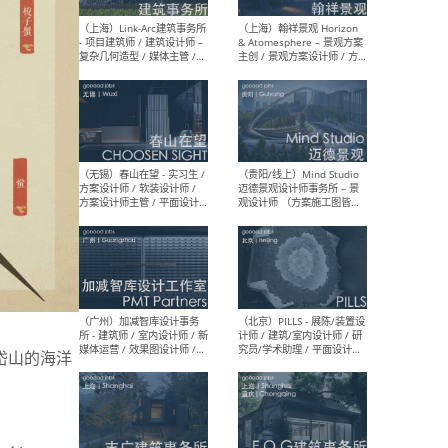
（上海）上海建筑设计研究
（北
院有限公司 沈钺建筑创作工
师（
作室（FREE STUDIO）- 助理
建筑
建筑师 / 驻场建筑师 / 实习
设计
生
实习
（上海）雁飞建筑事务所
（上
Yanfei architects - 助理建
VIS
筑师 / 建筑实习生（长期有
室内
效）
软装
岱山的海洋
（上海）十方圆国际 - 资深专
（上海
案负责人 / 主案设计师 / 设
建筑
计师助理 / 软装设计师 / 软
/ 
装设计师助理
师 