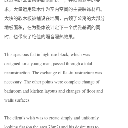
求，大量运用软木作为室内空间的主要装饰材料。
大块的软木板被铺设在地面，占领了公寓的大部分
地板面积，在为整体设计定下一个优雅基调的同
时，也带来了绝佳的隔音隔热效果。
This spacious flat in high-rise block, which was
designed for a young man, passed through a total
reconstruction. The exchange of flat-infrastructure was
necessary. The other points were complete change of
bathroom and kitchen layouts and changes of floor and
walls surfaces.
The client’s wish was to create simply and uniformly
looking flat (on the area 78m2) and his desire was to