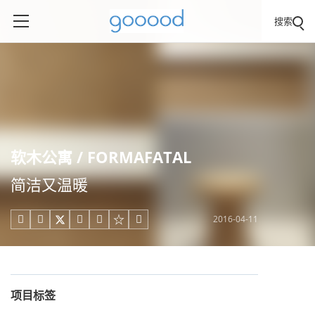
搜索
软木公寓 / FORMAFATAL
简洁又温暖
2016-04-11





项目标签