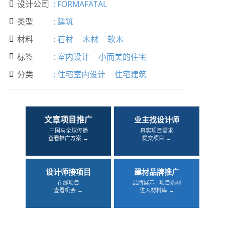
设计公司
:
FORMAFATAL

类型
:
建筑

材料
:
石材
木材
软木

标签
:
室内设计
小而美的住宅

分类
:
住宅室内设计
住宅建筑

文章项目推广
业主找设计师
中国与全球传播
真实项目需求
查看推广方案 →
提交项目 →
设计师接项目
建材品牌推广
在线项目
品牌展示 · 项目选材
查看机会 →
进入材料库 →