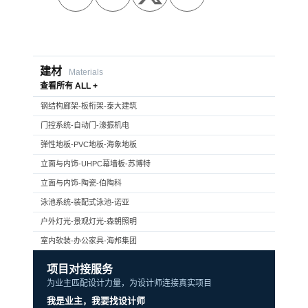
建材
Materials
查看所有 ALL +
钢结构廊架-板桁架-泰大建筑
门控系统-自动门-濠振机电
弹性地板-PVC地板-海象地板
立面与内饰-UHPC幕墙板-苏博特
立面与内饰-陶瓷-伯陶科
泳池系统-装配式泳池-诺亚
户外灯光-景观灯光-森朝照明
室内软装-办公家具-海邦集团
项目对接服务
为业主匹配设计力量，为设计师连接真实项目
我是业主，我要找设计师