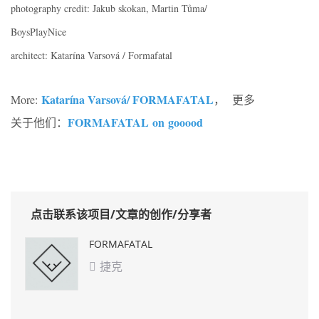
photography credit: Jakub skokan, Martin Tůma/
BoysPlayNice
architect: Katarína Varsová /
Formafatal
Katarína Varsová/ FORMAFATAL
More:
， 更多
FORMAFATAL on gooood
关于他们：
点击联系该项目/文章的创作/分享者
FORMAFATAL
捷克
