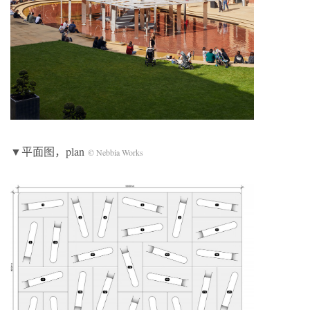
▼平面图，plan
© Nebbia Works