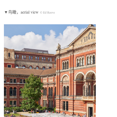
▼鸟瞰，aerial view
© Ed Reeve