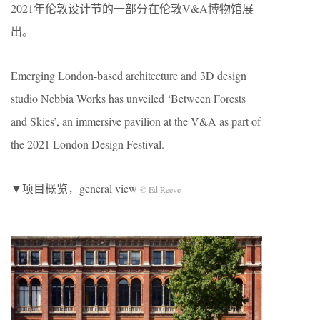
2021年伦敦设计节的一部分在伦敦V&A博物馆展
出。
Emerging London-based architecture and 3D design
studio Nebbia Works has unveiled ‘Between Forests
and Skies’, an immersive pavilion at the V&A as part of
the 2021 London Design Festival.
▼项目概览，general view
© Ed Reeve