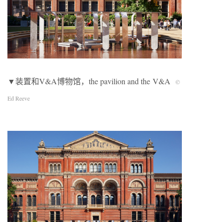
▼装置和V&A博物馆，the pavilion and the V&A
©
Ed Reeve