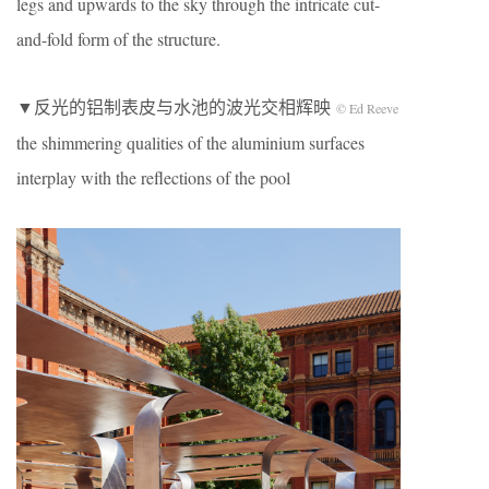
legs and upwards to the sky through the intricate cut-
and-fold form of the structure.
▼反光的铝制表皮与水池的波光交相辉映
© Ed Reeve
the shimmering qualities of the aluminium surfaces
interplay with the reflections of the pool