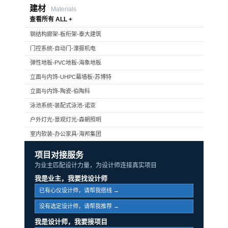
建材
Materials
查看所有 ALL +
钢结构廊架-板桁架-泰大建筑
门控系统-自动门-濠振机电
弹性地板-PVC地板-海象地板
立面与内饰-UHPC幕墙板-苏博特
立面与内饰-陶瓷-伯陶科
泳池系统-装配式泳池-诺亚
户外灯光-景观灯光-森朝照明
室内软装-办公家具-海邦集团
项目对接服务
为业主匹配设计力量，为设计师连接真实项目
我是业主，我要找设计师
已有心仪设计师，请帮我搭线 →
没有选定设计师，请帮我推荐 →
我是设计师，我要接项目