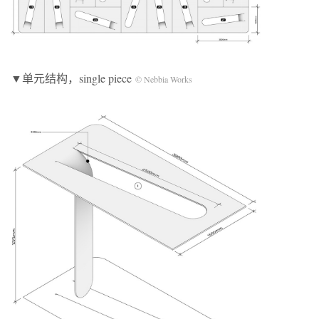
▼单元结构，single piece
© Nebbia Works