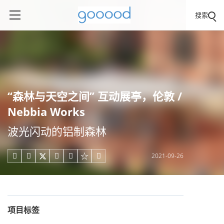
搜索
“森林与天空之间” 互动展亭，伦敦 /
Nebbia Works
波光闪动的铝制森林
2021-09-26





项目标签