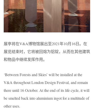
展亭将在V&A博物馆展出至2021年10月16日。在
展览结束时，它将被回熔为铝锭，从而在其他建筑
和物品中继续发挥作用。
‘Between Forests and Skies’ will be installed at the
V&A throughout London Design Festival, and remain
there until 16 October. At the end of its life cycle, it will
be smelted back into aluminium ingot for a multitude of
other uses.