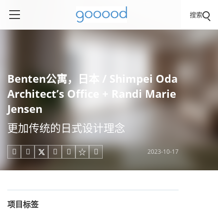
搜索
Benten公寓，日本 / Shimpei Oda
Architect’s Office + Randi Marie
Jensen
更加传统的日式设计理念
2023-10-17





项目标签