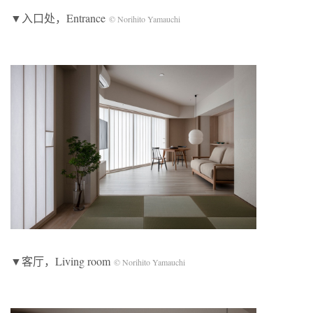
▼入口处，Entrance
© Norihito Yamauchi
▼客厅，Living room
© Norihito Yamauchi