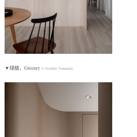
▼绿植，Greenry
© Norihito Yamauchi