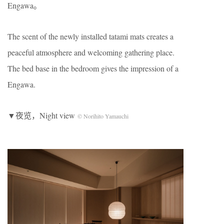
Engawa。
The scent of the newly installed tatami mats creates a
peaceful atmosphere and welcoming gathering place.
The bed base in the bedroom gives the impression of a
Engawa.
▼夜览，Night view
© Norihito Yamauchi