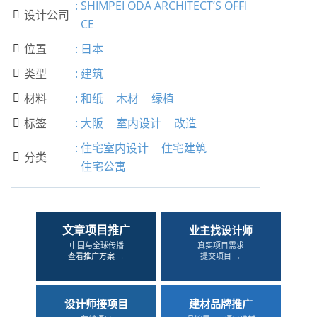
:
SHIMPEI ODA ARCHITECT’S OFFI
设计公司

CE
位置
:
日本

类型
:
建筑

材料
:
和纸
木材
绿植

标签
:
大阪
室内设计
改造

:
住宅室内设计
住宅建筑
分类

住宅公寓
文章项目推广
业主找设计师
中国与全球传播
真实项目需求
查看推广方案 →
提交项目 →
设计师接项目
建材品牌推广