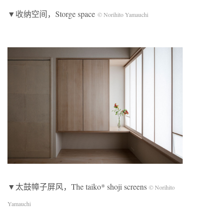
▼收纳空间，Storge space
© Norihito Yamauchi
▼太鼓幛子屏风，The taiko* shoji screens
© Norihito
Yamauchi