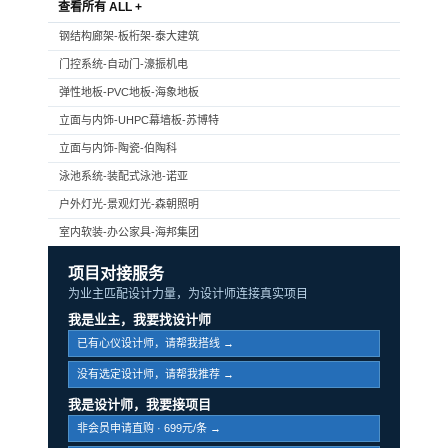
查看所有 ALL +
钢结构廊架-板桁架-泰大建筑
门控系统-自动门-濠振机电
弹性地板-PVC地板-海象地板
立面与内饰-UHPC幕墙板-苏博特
立面与内饰-陶瓷-伯陶科
泳池系统-装配式泳池-诺亚
户外灯光-景观灯光-森朝照明
室内软装-办公家具-海邦集团
项目对接服务
为业主匹配设计力量，为设计师连接真实项目
我是业主，我要找设计师
已有心仪设计师，请帮我搭线 →
没有选定设计师，请帮我推荐 →
我是设计师，我要接项目
非会员申请直购 · 699元/条 →