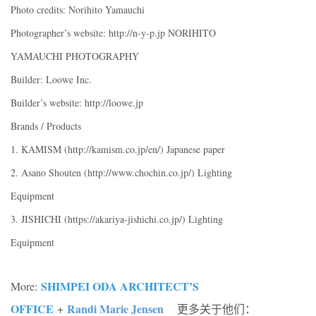
Photo credits: Norihito Yamauchi
Photographer’s website: http://n-y-p.jp NORIHITO
YAMAUCHI PHOTOGRAPHY
Builder: Loowe Inc.
Builder’s website: http://loowe.jp
Brands / Products
1. KAMISM (http://kamism.co.jp/en/) Japanese paper
2. Asano Shouten (http://www.chochin.co.jp/) Lighting
Equipment
3. JISHICHI (https://akariya-jishichi.co.jp/) Lighting
Equipment
SHIMPEI ODA ARCHITECT’S
More:
OFFICE
Randi Marie Jensen
+
更多关于他们：