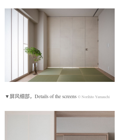
▼屏风细部，Details of the screens
© Norihito Yamauchi